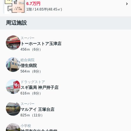
6.7万円
1階 / 14.65坪(48.45㎡)
周辺施設
スーパー
トーホーストア玉津店
456ｍ（6分）
総合病院
偕生病院
564ｍ（8分）
ドラッグストア
スギ薬局 神戸持子店
616ｍ（8分）
スーパー
マルアイ 王塚台店
825ｍ（11分）
小学校