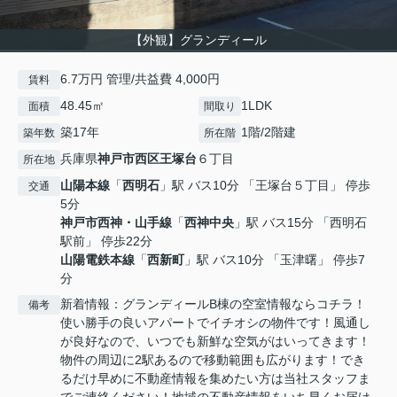
【外観】グランディール
6.7万円 管理/共益費 4,000円
賃料
48.45㎡
1LDK
面積
間取り
築17年
1階/2階建
築年数
所在階
兵庫県
神戸市西区
王塚台
６丁目
所在地
山陽本線
「
西明石
」駅 バス10分 「王塚台５丁目」 停歩
交通
5分
神戸市西神・山手線
「
西神中央
」駅 バス15分 「西明石
駅前」 停歩22分
山陽電鉄本線
「
西新町
」駅 バス10分 「玉津曙」 停歩7
分
新着情報：グランディールB棟の空室情報ならコチラ！
備考
使い勝手の良いアパートでイチオシの物件です！風通し
が良好なので、いつでも新鮮な空気がはいってきます！
物件の周辺に2駅あるので移動範囲も広がります！でき
るだけ早めに不動産情報を集めたい方は当社スタッフま
でご連絡ください！地域の不動産情報をいち早くお届け