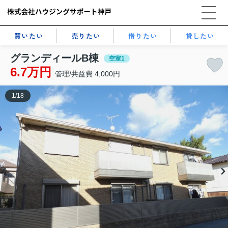
買いたい
売りたい
借りたい
貸したい
グランディールB棟
空室1
6.7万円
管理/共益費 4,000円
1
/
18