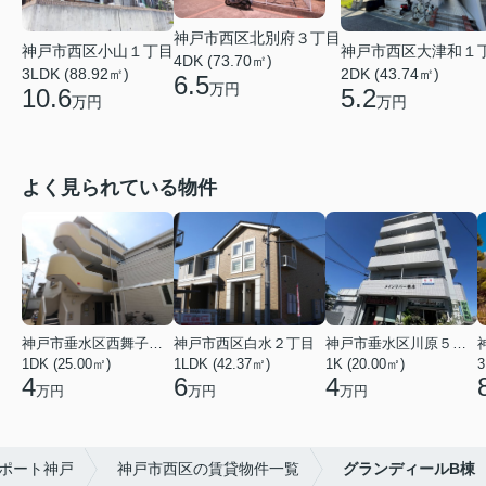
神戸市西区北別府３丁目
神戸市西区大津和１
神戸市西区小山１丁目
4DK (73.70㎡)
2DK (43.74㎡)
3LDK (88.92㎡)
6.5
万円
5.2
10.6
万円
万円
よく見られている物件
神戸市垂水区西舞子２丁目
神戸市西区白水２丁目
神戸市垂水区川原５丁目
1DK (25.00㎡)
1LDK (42.37㎡)
1K (20.00㎡)
3
4
6
4
万円
万円
万円
ポート神戸
神戸市西区の賃貸物件一覧
グランディールB棟