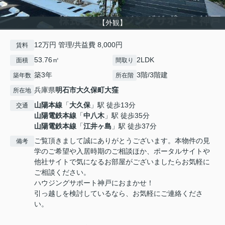
【外観】
12万円 管理/共益費 8,000円
賃料
53.76㎡
2LDK
面積
間取り
築3年
3階/3階建
築年数
所在階
兵庫県
明石市
大久保町大窪
所在地
山陽本線
「
大久保
」駅 徒歩13分
交通
山陽電鉄本線
「
中八木
」駅 徒歩35分
山陽電鉄本線
「
江井ヶ島
」駅 徒歩37分
ご覧頂きまして誠にありがとうございます。本物件の見
備考
学のご希望や入居時期のご相談ほか、ポータルサイトや
他社サイトで気になるお部屋がございましたらお気軽に
ご相談ください。
ハウジングサポート神戸におまかせ！
引っ越しを検討しているなら、お気軽にご連絡くださ
い。