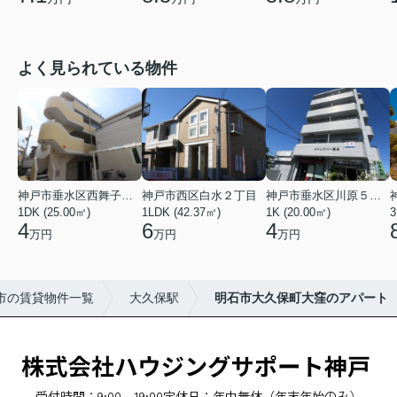
よく見られている物件
神戸市垂水区西舞子２丁目
神戸市西区白水２丁目
神戸市垂水区川原５丁目
1DK (25.00㎡)
1LDK (42.37㎡)
1K (20.00㎡)
3
4
6
4
万円
万円
万円
市の賃貸物件一覧
大久保駅
明石市大久保町大窪のアパート
受付時間：9:00～19:00
定休日：年中無休（年末年始のみ）