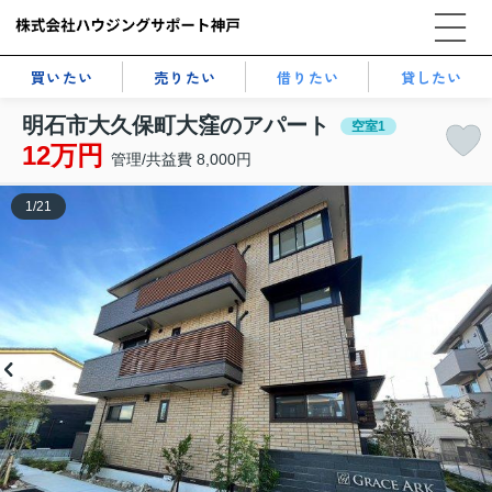
買いたい
売りたい
借りたい
貸したい
明石市大久保町大窪のアパート
空室1
12万円
管理/共益費 8,000円
1
/
21