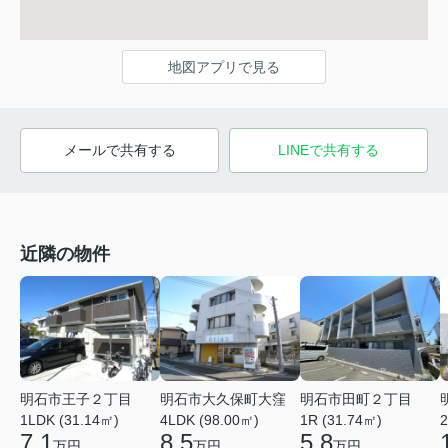
地図アプリで見る
メールで共有する
LINEで共有する
近隣の物件
明石市田町２丁目
明石市王子２丁目
明石市大久保町大窪
1R (31.74㎡)
1LDK (31.14㎡)
4LDK (98.00㎡)
2
5.8
7.1
8.5
万円
万円
万円