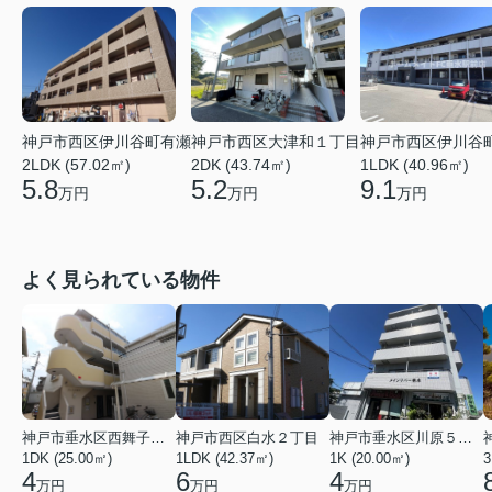
神戸市西区大津和１丁目
神戸市西区伊川谷町有瀬
神戸市西区伊川谷
2DK (43.74㎡)
2LDK (57.02㎡)
1LDK (40.96㎡)
5.2
5.8
9.1
万円
万円
万円
よく見られている物件
神戸市垂水区西舞子２丁目
神戸市西区白水２丁目
神戸市垂水区川原５丁目
1DK (25.00㎡)
1LDK (42.37㎡)
1K (20.00㎡)
3
4
6
4
万円
万円
万円