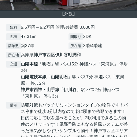
【外観】
5.5万円～6.2万円 管理/共益費 3,000円
賃料
47.31㎡
2DK
面積
間取り
築37年
3階/4階建
築年数
所在階
兵庫県
神戸市西区
伊川谷町潤和
所在地
山陽本線
「
明石
」駅 バス15分 神姫バス「東河原」 停歩
交通
2分
山陽電鉄本線
「
山陽明石
」駅 バス7分 神姫バス「東河
原」 停歩2分
神戸市西神・山手線
「
伊川谷
」駅 バス7分 神姫バス
「東川原」 停歩3分
防犯対策もバッチリなマンションタイプの物件です！バ
備考
ス停まで徒歩3分以内なので楽に駅まで移動できます！
目的に応じて駅を選べることが、2駅利用できるこの物
件のメリットです！風邪予防にもなる通風システムが整
った換気がしやすいシンプルな物件！神戸市西区エリア
にある賃貸情報のことなら、地域に密着した当社へお任