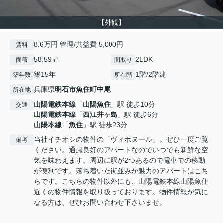
【外観】
8.6万円 管理/共益費 5,000円
賃料
58.59㎡
2LDK
面積
間取り
築15年
1階/2階建
築年数
所在階
兵庫県
明石市
魚住町中尾
所在地
山陽電鉄本線
「
山陽魚住
」駅 徒歩10分
交通
山陽電鉄本線
「
西江井ヶ島
」駅 徒歩6分
山陽本線
「
魚住
」駅 徒歩23分
当社イチオシの物件の「ヴィボヌール」。ぜひ一度ご覧
備考
ください。通風良好のアパートなのでいつでも新鮮な空
気を味わえます。周辺に駅が2つあるので電車での移動
が便利です。落ち着いた街並みが魅力のアパートはこち
らです。こちらの物件以外にも、山陽電鉄本線山陽魚住
近くの物件情報を取り扱っております。物件情報が気に
なる方は、ぜひお問い合わせ下さいませ。