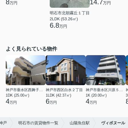
8
14.7
万円
万円
明石市北朝霧丘１丁目
2LDK (53.26㎡)
6.8
万円
よく見られている物件
神戸市垂水区西舞子２丁目
神戸市西区白水２丁目
神戸市垂水区川原５丁目
1DK (25.00㎡)
1LDK (42.37㎡)
1K (20.00㎡)
3
4
6
4
万円
万円
万円
神戸
明石市の賃貸物件一覧
山陽魚住駅
ヴィボヌール