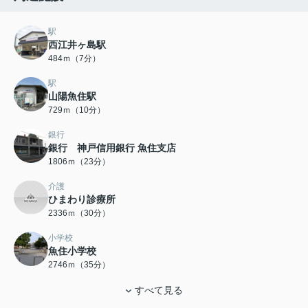
駅
西江井ヶ島駅
484ｍ（7分）
駅
山陽魚住駅
729ｍ（10分）
銀行
銀行 神戸信用銀行 魚住支店
1806ｍ（23分）
介護
ひまわり診療所
2336ｍ（30分）
小学校
魚住小学校
2746ｍ（35分）
すべて見る