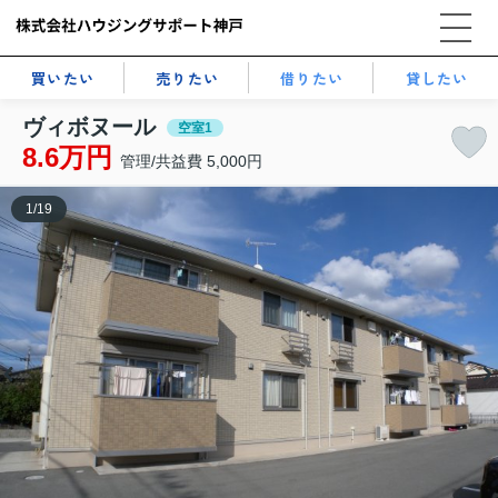
買いたい
売りたい
借りたい
貸したい
ヴィボヌール
空室1
8.6万円
管理/共益費 5,000円
1
/
19