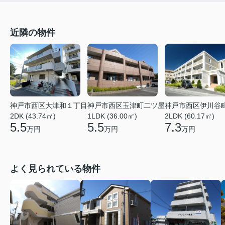
近隣の物件
神戸市西区大津和１丁目
神戸市西区玉津町二ツ屋
神戸市西区伊川谷
2DK (43.74㎡)
1LDK (36.00㎡)
2LDK (60.17㎡)
5.5
5.5
7.3
万円
万円
万円
よく見られている物件