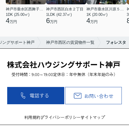
神戸市垂水区西舞子２丁目
神戸市西区白水２丁目
神戸市垂水区川原５丁目
1DK (25.00㎡)
1LDK (42.37㎡)
1K (20.00㎡)
3
4
6
4
万円
万円
万円
ジングサポート神戸
神戸市西区の賃貸物件一覧
フォレスタ
受付時間：9:00～19:00
定休日：年中無休（年末年始のみ）
電話する
お問い合わせ
利用規約
プライバシーポリシー
サイトマップ