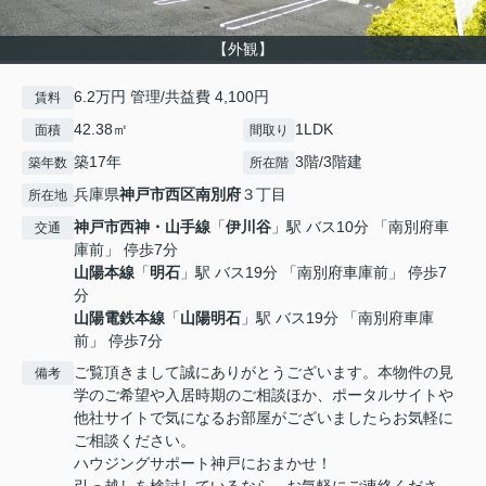
【外観】
6.2万円 管理/共益費 4,100円
賃料
42.38㎡
1LDK
面積
間取り
築17年
3階/3階建
築年数
所在階
兵庫県
神戸市西区
南別府
３丁目
所在地
神戸市西神・山手線
「
伊川谷
」駅 バス10分 「南別府車
交通
庫前」 停歩7分
山陽本線
「
明石
」駅 バス19分 「南別府車庫前」 停歩7
分
山陽電鉄本線
「
山陽明石
」駅 バス19分 「南別府車庫
前」 停歩7分
ご覧頂きまして誠にありがとうございます。本物件の見
備考
学のご希望や入居時期のご相談ほか、ポータルサイトや
他社サイトで気になるお部屋がございましたらお気軽に
ご相談ください。
ハウジングサポート神戸におまかせ！
引っ越しを検討しているなら、お気軽にご連絡くださ