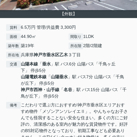
【外観】
6.5万円 管理/共益費 3,300円
賃料
44.90㎡
1LDK
面積
間取り
築19年
2階/2階建
築年数
所在階
兵庫県
神戸市垂水区
乙木
３丁目
所在地
山陽本線
「
垂水
」駅 バス6分 山陽バス「千鳥ヶ丘
交通
下」 停歩5分
山陽電鉄本線
「
山陽垂水
」駅 バス7分 山陽バス「千鳥
が丘下」 停歩5分
神戸市西神・山手線
「
名谷
」駅 バス15分 山陽バス「千
鳥が丘下」 停歩5分
こだわりで選ぶ方におすすめ!神戸市垂水区エリアおす
備考
すめ物件「メゾンアンソレイエⅡ」。やんちゃなお子さ
んでも怪我することない安全な住まい。多くの方にご好
評の、清潔感のある室内が魅力的な賃貸物件です。好評
のBS対応物件となっており、初期工事なども必要あり
ません。このTVインターホン付き物件は、多くの方に