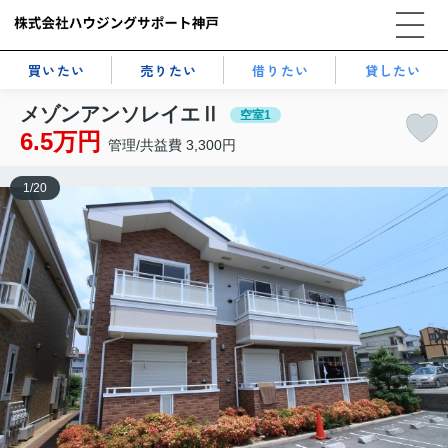
買いたい
売りたい
借りたい
貸したい
メゾンアンソレイエⅡ
空室1
6.5万円
管理/共益費 3,300円
1
/
20