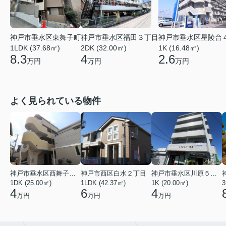
神戸市垂水区東舞子町
神戸市垂水区福田３丁目
神戸市垂水区星陵台
1LDK (37.68㎡)
2DK (32.00㎡)
1K (16.48㎡)
8.3
4
2.6
万円
万円
万円
よく見られている物件
神戸市垂水区西舞子２丁目
神戸市西区白水２丁目
神戸市垂水区川原５丁目
1DK (25.00㎡)
1LDK (42.37㎡)
1K (20.00㎡)
3
4
6
4
万円
万円
万円