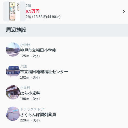
2階
6.5万円
2階 / 13.58坪(44.90㎡)
周辺施設
小学校
神戸市立福田小学校
125ｍ（2分）
介護
市立福田地域福祉センター
182ｍ（3分）
小児科
はら小児科
196ｍ（3分）
ドラッグストア
さくらんぼ調剤薬局
229ｍ（3分）