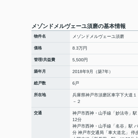
メゾンドメルヴェーユ須磨の基本情報
物件名
メゾンドメルヴェーユ須磨
価格
8.3万円
管理/共益費
5,500円
築年月
2018年9月（築7年）
総戸数
6戸
所在地
兵庫県
神戸市須磨区
車
字下大道１
－２
交通
神戸市西神・山手線
「
妙法寺
」駅
12分
神戸市西神・山手線
「
名谷
」駅 バ
分 神戸市交通局「車大道北」 停