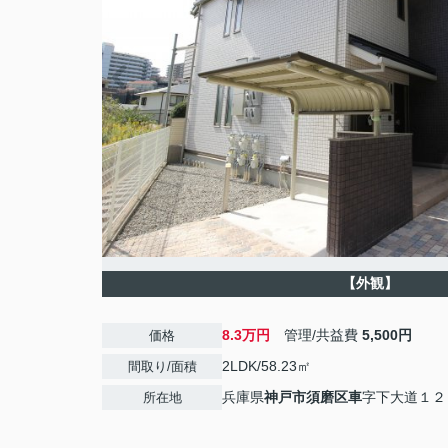
【外観】
8.3万円
管理/共益費
5,500円
価格
2LDK/58.23㎡
間取り/面積
兵庫県
神戸市須磨区
車
字下大道１２
所在地