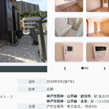
2018年9月(築7年)
築年
近隣
駐車
神戸市西神・山手線
「
妙法寺
」駅 徒歩1
４１－２
神戸市西神・山手線
「
名谷
」駅 バス12分
戸市交通局「車大道北」 停歩3分
交通