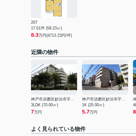
207
17.61坪 (58.23㎡)
8.3
万円(4713.23円/坪)
近隣の物件
神戸市須磨区妙法寺字ぬめり石
神戸市須磨区妙法寺字荒打
3LDK (70.00㎡)
1K (25.00㎡)
4
7
5.7
8
万円
万円
よく見られている物件