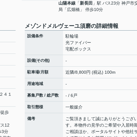
山陽本線
「
新長田
」駅 バス23分 神戸市
局「広畑橋」 停歩10分
メゾンドメルヴェーユ須磨の詳細情報
設備条件
駐輪場
光ファイバー
宅配ボックス
設備(その他)
-
駐車場/月額
近隣/8,800円 (税込) 100m
用途地域
-
２４１
募集戸数 / 総戸数
- / 6戸
取引態様
一般媒介
 徒歩
備考
ご覧頂きまして誠にありがとうござ
ス12
す。本物件の見学のご希望や入居時
歩3分
ご相談ほか、ポータルサイトや他社