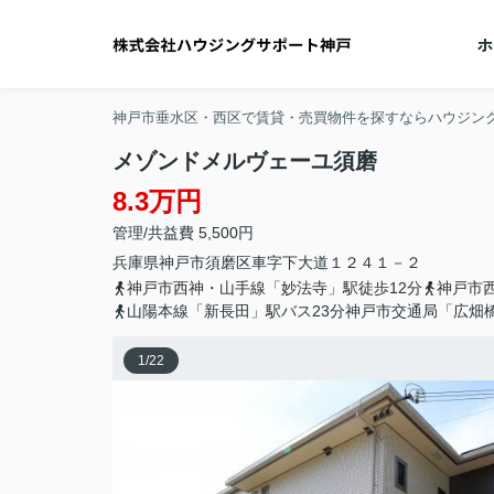
神戸市垂水区・西区で賃貸・売買物件を探すならハウジン
メゾンドメルヴェーユ須磨
8.3万円
管理/共益費 5,500円
兵庫県
神戸市須磨区
車
字下大道１２４１－２
神戸市西神・山手線「妙法寺」駅徒歩12分
神戸市
山陽本線「新長田」駅バス23分神戸市交通局「広畑橋
1
/
22