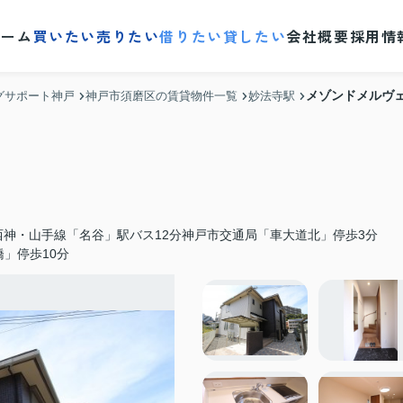
ホーム
買いたい
売りたい
借りたい
貸したい
会社概要
採用情
メゾンドメルヴ
グサポート神戸
神戸市須磨区の賃貸物件一覧
妙法寺駅
西神・山手線「名谷」駅バス12分神戸市交通局「車大道北」停歩3分
」停歩10分