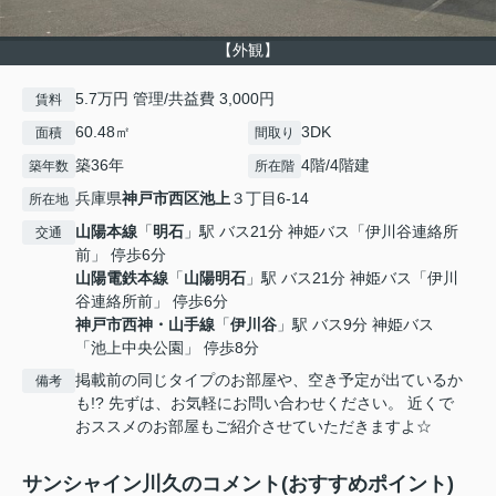
【外観】
5.7万円 管理/共益費 3,000円
賃料
60.48㎡
3DK
面積
間取り
築36年
4階/4階建
築年数
所在階
兵庫県
神戸市西区
池上
３丁目6-14
所在地
山陽本線
「
明石
」駅 バス21分 神姫バス「伊川谷連絡所
交通
前」 停歩6分
山陽電鉄本線
「
山陽明石
」駅 バス21分 神姫バス「伊川
谷連絡所前」 停歩6分
神戸市西神・山手線
「
伊川谷
」駅 バス9分 神姫バス
「池上中央公園」 停歩8分
掲載前の同じタイプのお部屋や、空き予定が出ているか
備考
も!? 先ずは、お気軽にお問い合わせください。 近くで
おススメのお部屋もご紹介させていただきますよ☆
サンシャイン川久のコメント(おすすめポイント)