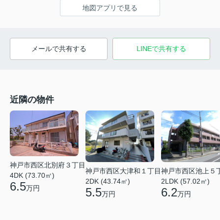
地図アプリで見る
メールで共有する
LINEで共有する
近隣の物件
神戸市西区北別府３丁目
神戸市西区大津和１丁目
神戸市西区池上５
4DK (73.70㎡)
2DK (43.74㎡)
2LDK (57.02㎡)
6.5
万円
5.5
6.2
万円
万円