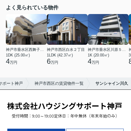
よく見られている物件
神戸市垂水区西舞子２丁目
神戸市西区白水２丁目
神戸市垂水区川原５丁目
1DK (25.00㎡)
1LDK (42.37㎡)
1K (20.00㎡)
3
4
6
4
万円
万円
万円
サポート神戸
神戸市西区の賃貸物件一覧
サンシャイン川久
受付時間：9:00～19:00
定休日：年中無休（年末年始のみ）