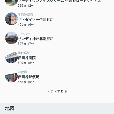
サーティワンアイスクリーム 伊川谷ロードサイド店
125ｍ（2分）
生活雑貨店
ザ・ダイソー伊川谷店
401ｍ（6分）
スーパー
サンディ神戸北別府店
527ｍ（7分）
総合病院
伊川谷病院
609ｍ（8分）
郵便局
伊川谷郵便局
658ｍ（9分）
すべて見る
地図