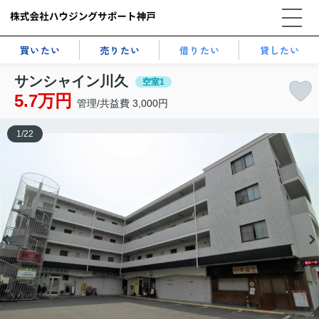
買いたい
売りたい
借りたい
貸したい
サンシャイン川久
空室1
5.7万円
管理/共益費 3,000円
1
/
22