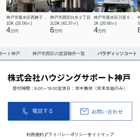
神戸市垂水区西舞子２丁目
神戸市西区白水２丁目
神戸市垂水区川原５丁目
1DK (25.00㎡)
1LDK (42.37㎡)
1K (20.00㎡)
3
4
6
4
万円
万円
万円
ポート神戸
神戸市西区の賃貸物件一覧
パラディッソコート
受付時間：9:00～19:00
定休日：年中無休（年末年始のみ）
電話する
お問い合わせ
利用規約
プライバシーポリシー
サイトマップ