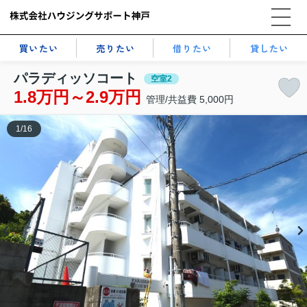
買いたい
売りたい
借りたい
貸したい
パラディッソコート
空室2
1.8万円～2.9万円
管理/共益費 5,000円
1
/
16