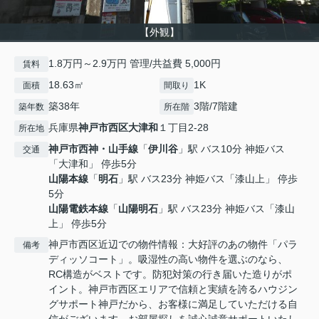
【外観】
1.8万円～2.9万円 管理/共益費 5,000円
賃料
18.63㎡
1K
面積
間取り
築38年
3階/7階建
築年数
所在階
兵庫県
神戸市西区
大津和
１丁目2-28
所在地
神戸市西神・山手線
「
伊川谷
」駅 バス10分 神姫バス
交通
「大津和」 停歩5分
山陽本線
「
明石
」駅 バス23分 神姫バス「漆山上」 停歩
5分
山陽電鉄本線
「
山陽明石
」駅 バス23分 神姫バス「漆山
上」 停歩5分
神戸市西区近辺での物件情報：大好評のあの物件「パラ
備考
ディッソコート」。吸湿性の高い物件を選ぶのなら、
RC構造がベストです。防犯対策の行き届いた造りがポ
イント。神戸市西区エリアで信頼と実績を誇るハウジン
グサポート神戸だから、お客様に満足していただける自
信がございます。お部屋探しを誠心誠意サポートいたし