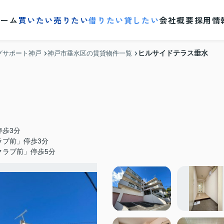
ホーム
買いたい
売りたい
借りたい
貸したい
会社概要
採用情
ヒルサイドテラス垂水
グサポート神戸
神戸市垂水区の賃貸物件一覧
停歩3分
ラブ前」停歩3分
クラブ前」停歩5分