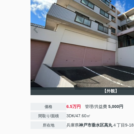
【外観】
6.5万円
管理/共益費
5,000円
価格
3DK/47.60㎡
間取り/面積
兵庫県
神戸市垂水区
高丸
４丁目9-18
所在地