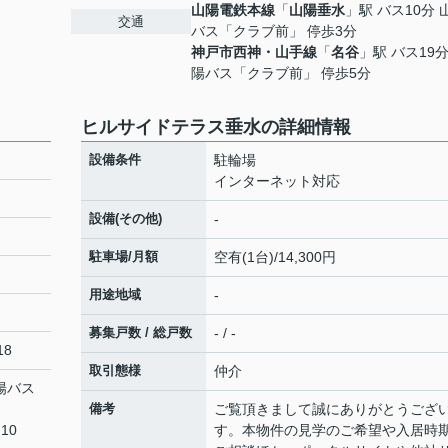
山陽電鉄本線
「
山陽垂水
」駅 バス10分 
交通
バス「クラブ前」 停歩3分
神戸市西神・山手線
「
名谷
」駅 バス19分
陽バス「クラブ前」 停歩5分
ヒルサイドテラス垂水の詳細情報
設備条件
駐輪場
インターネット対応
設備(その他)
-
駐車場/月額
空有(1台)/14,300円
用途地域
-
募集戸数 / 総戸数
- / -
18
取引態様
仲介
山陽バス
備考
ご覧頂きまして誠にありがとうござ
10
す。本物件の見学のご希望や入居時