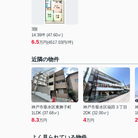
3階
14.39坪 (47.60㎡)
6.5
万円(4517.03円/坪)
近隣の物件
神戸市垂水区東舞子町
神戸市垂水区福田３丁目
1LDK (37.68㎡)
2DK (32.00㎡)
1
8.3
4
2
万円
万円
よく見られている物件