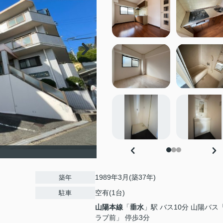
1989年3月(築37年)
築年
空有(1台)
駐車
山陽本線
「
垂水
」駅 バス10分 山陽バス
ラブ前」 停歩3分