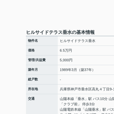
ヒルサイドテラス垂水の基本情報
物件名
ヒルサイドテラス垂水
価格
6.5万円
管理/共益費
5,000円
築年月
1989年3月（築37年）
総戸数
-
所在地
兵庫県
神戸市垂水区
高丸
４丁目9-
交通
山陽本線
「
垂水
」駅 バス10分 
「クラブ前」 停歩3分
山陽電鉄本線
「
山陽垂水
」駅 バス