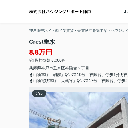
神戸市垂水区・西区で賃貸・売買物件を探すならハウジン
Crest垂水
8.8万円
管理/共益費 5,000円
兵庫県
神戸市垂水区
神陵台
２丁目
山陽本線「朝霧」駅バス10分「神陵台」停歩1分
神
山陽電鉄本線「大蔵谷」駅バス17分「神陵台」停歩2
1
/
20