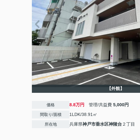
【外観】
8.8万円
管理/共益費
5,000円
価格
1LDK/38.91㎡
間取り/面積
兵庫県
神戸市垂水区
神陵台
２丁目
所在地