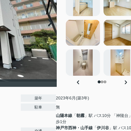
2023年6月(築3年)
築年
無
駐車
山陽本線
「
朝霧
」駅 バス10分 「神陵台
歩1分
神戸市西神・山手線
「
伊川谷
」駅 バス1