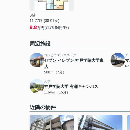
3階
11.77坪 (38.91㎡)
8.8
万円(7476.64円/坪)
周辺施設
コンビニエンスストア
ス
セブン-イレブン 神戸学院大学東
マ
店
6
508ｍ（7分）
大学
神戸学院大学 有瀬キャンパス
1164ｍ（15分）
近隣の物件