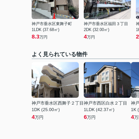
神戸市垂水区東舞子町
神戸市垂水区福田３丁目
1LDK (37.68㎡)
2DK (32.00㎡)
1
8.3
4
2
万円
万円
よく見られている物件
神戸市垂水区西舞子２丁目
神戸市西区白水２丁目
神
1DK (25.00㎡)
1LDK (42.37㎡)
1K 
4
6
4
万円
万円
万