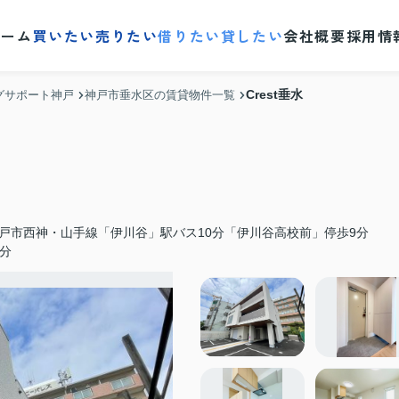
ホーム
買いたい
売りたい
借りたい
貸したい
会社概要
採用情
Crest垂水
グサポート神戸
神戸市垂水区の賃貸物件一覧
戸市西神・山手線「伊川谷」駅バス10分「伊川谷高校前」停歩9分
分