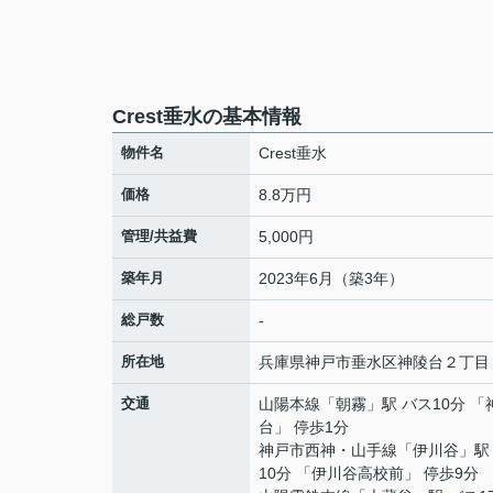
Crest垂水の基本情報
物件名
Crest垂水
価格
8.8万円
管理/共益費
5,000円
築年月
2023年6月（築3年）
総戸数
-
所在地
兵庫県
神戸市垂水区
神陵台
２丁目
交通
山陽本線
「
朝霧
」駅 バス10分 「
台」 停歩1分
神戸市西神・山手線
「
伊川谷
」駅
10分 「伊川谷高校前」 停歩9分