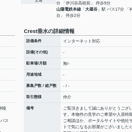
交通
分 「伊川谷高校前」 停歩9分
山陽電鉄本線
「
大蔵谷
」駅 バス17分 「
台」 停歩2分
Crest垂水の詳細情報
設備条件
インターネット対応
設備(その他)
-
駐車場/月額
無/-
用途地域
-
募集戸数 / 総戸数
- / -
取引態様
仲介
神陵
備考
ご覧頂きまして誠にありがとうござ
す。本物件の見学のご希望や入居時
 バス
ご相談ほか、ポータルサイトや他社
トで気になるお部屋がございました