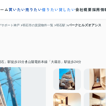
ホーム
買いたい
売りたい
借りたい
貸したい
会社概要
採用情
パークヒルズオアシス
グサポート神戸
明石市の賃貸物件一覧
明石駅
石」駅徒歩15分
山陽電鉄本線「大蔵谷」駅徒歩24分