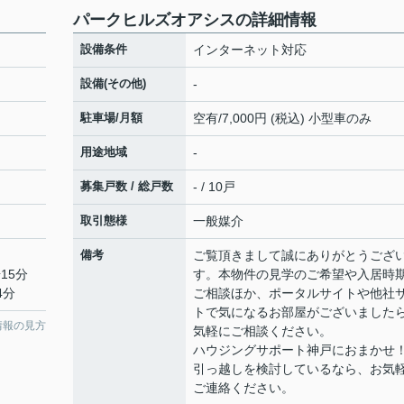
パークヒルズオアシスの詳細情報
設備条件
インターネット対応
設備(その他)
-
駐車場/月額
空有/7,000円 (税込) 小型車のみ
用途地域
-
募集戸数 / 総戸数
- / 10戸
取引態様
一般媒介
備考
ご覧頂きまして誠にありがとうござ
15分
す。本物件の見学のご希望や入居時
4分
ご相談ほか、ポータルサイトや他社
トで気になるお部屋がございました
情報の見方
気軽にご相談ください。
ハウジングサポート神戸におまかせ
引っ越しを検討しているなら、お気
ご連絡ください。