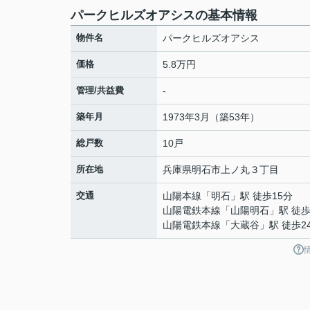
パークヒルズオアシスの基本情報
物件名
パークヒルズオアシス
価格
5.8万円
管理/共益費
-
築年月
1973年3月（築53年）
総戸数
10戸
所在地
兵庫県
明石市
上ノ丸
３丁目
交通
山陽本線
「
明石
」駅 徒歩15分
山陽電鉄本線
「
山陽明石
」駅 徒歩
山陽電鉄本線
「
大蔵谷
」駅 徒歩2