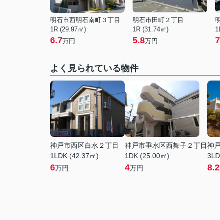
明石市西明石南町３丁目
明石市田町２丁目
1R (29.97㎡)
1R (31.74㎡)
1
6.7
5.8
7
万円
万円
よく見られている物件
神戸市西区白水２丁目
神戸市垂水区西舞子２丁目
神
1LDK (42.37㎡)
1DK (25.00㎡)
3LD
6
4
8.2
万円
万円