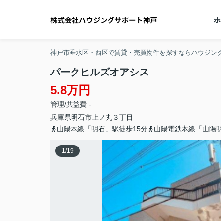
神戸市垂水区・西区で賃貸・売買物件を探すならハウジン
パークヒルズオアシス
5.8万円
管理/共益費 -
兵庫県
明石市
上ノ丸
３丁目
山陽本線「明石」駅徒歩15分
山陽電鉄本線「山陽明
1
/
19