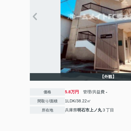
【外観】
5.8万円
管理/共益費
-
価格
1LDK/38.22㎡
間取り/面積
兵庫県
明石市
上ノ丸
３丁目
所在地