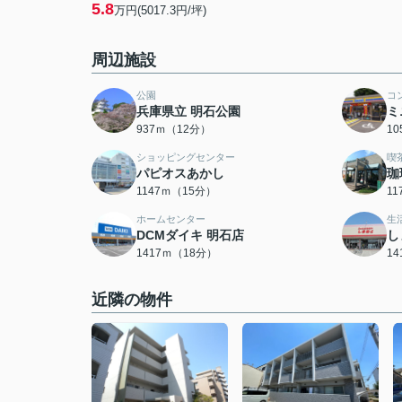
5.8
万円(5017.3円/坪)
周辺施設
公園
コ
兵庫県立 明石公園
ミ
937ｍ（12分）
1
ショッピングセンター
喫
パピオスあかし
珈
1147ｍ（15分）
1
ホームセンター
生
DCMダイキ 明石店
し
1417ｍ（18分）
1
近隣の物件