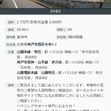
【外観】
1.7万円 管理/共益費 3,000円
賃料
18.00㎡
1R
面積
間取り
築38年
3階/6階建
築年数
所在階
兵庫県
神戸市西区
今寺
4-2
所在地
山陽本線
「
明石
」駅 バス11分 神姫バス「伊川谷住宅
交通
前」 停歩8分
神戸市西神・山手線
「
伊川谷
」駅 バス20分 神姫バス
「日向前」 停歩9分
山陽電鉄本線
「
山陽明石
」駅 バス11分 神姫バス「伊川
谷住宅前」 停歩8分
ご覧頂きまして誠にありがとうございます。本物件の見
備考
学のご希望や入居時期のご相談ほか、ポータルサイトや
他社サイトで気になるお部屋がございましたらお気軽に
ご相談ください。
ハウジングサポート神戸におまかせ！
引っ越しを検討しているなら、お気軽にご連絡くださ