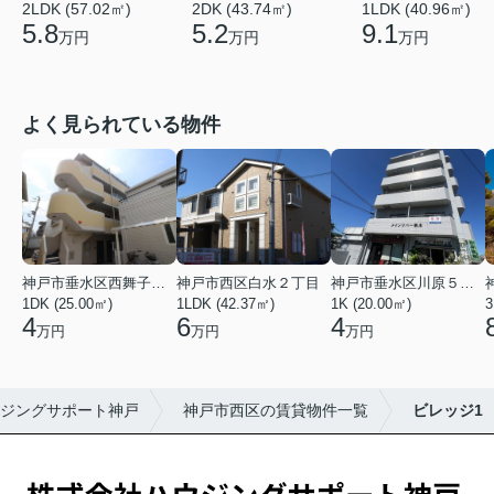
2DK (43.74㎡)
2LDK (57.02㎡)
1LDK (40.96㎡)
5.2
5.8
9.1
万円
万円
万円
よく見られている物件
神戸市垂水区西舞子２丁目
神戸市西区白水２丁目
神戸市垂水区川原５丁目
1DK (25.00㎡)
1LDK (42.37㎡)
1K (20.00㎡)
3
4
6
4
万円
万円
万円
ジングサポート神戸
神戸市西区の賃貸物件一覧
ビレッジ1