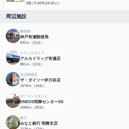
3階 / 5.44坪(18.00㎡)
周辺施設
郵便局
神戸有瀬郵便局
832ｍ（11分）
ドラッグストア
アルカドラッグ有瀬店
881ｍ（12分）
生活雑貨店
ザ・ダイソー伊川谷店
1079ｍ（14分）
ガソリンスタンド
ENEOS明舞センターSS
2068ｍ（26分）
銀行
みなと銀行 明舞支店
2135ｍ（27分）