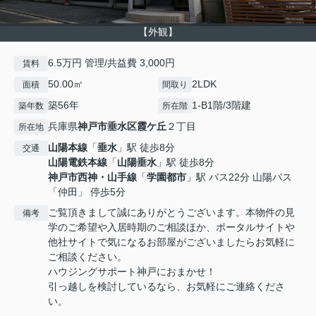
【外観】
6.5万円 管理/共益費 3,000円
賃料
50.00㎡
2LDK
面積
間取り
築56年
1-B1階/3階建
築年数
所在階
兵庫県
神戸市垂水区
霞ケ丘
２丁目
所在地
山陽本線
「
垂水
」駅 徒歩8分
交通
山陽電鉄本線
「
山陽垂水
」駅 徒歩8分
神戸市西神・山手線
「
学園都市
」駅 バス22分 山陽バス
「仲田」 停歩5分
ご覧頂きまして誠にありがとうございます。本物件の見
備考
学のご希望や入居時期のご相談ほか、ポータルサイトや
他社サイトで気になるお部屋がございましたらお気軽に
ご相談ください。
ハウジングサポート神戸におまかせ！
引っ越しを検討しているなら、お気軽にご連絡くださ
い。