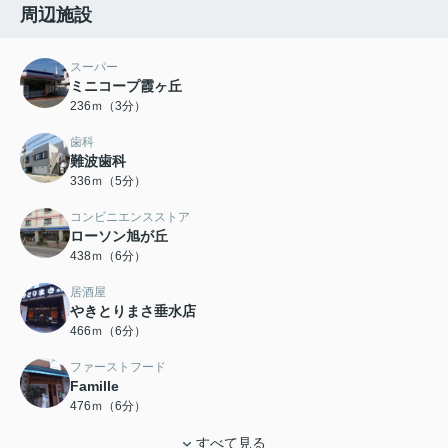
周辺施設
スーパー
ミニコープ霞ヶ丘
236ｍ（3分）
歯科
難波歯科
336ｍ（5分）
コンビニエンスストア
ローソン旭が丘
438ｍ（6分）
居酒屋
やきとりまさ垂水店
466ｍ（6分）
ファーストフード
Famille
476ｍ（6分）
すべて見る