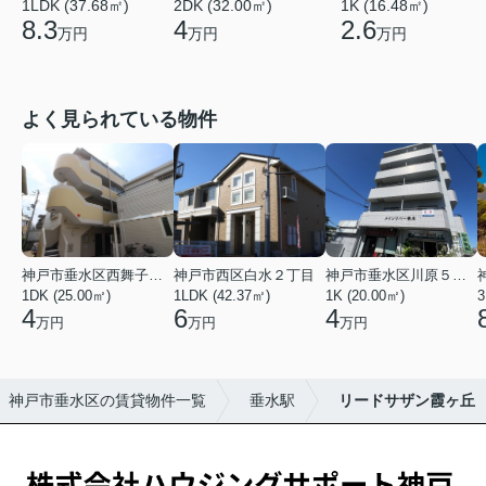
1LDK (37.68㎡)
2DK (32.00㎡)
1K (16.48㎡)
8.3
4
2.6
万円
万円
万円
よく見られている物件
神戸市垂水区西舞子２丁目
神戸市西区白水２丁目
神戸市垂水区川原５丁目
1DK (25.00㎡)
1LDK (42.37㎡)
1K (20.00㎡)
3
4
6
4
万円
万円
万円
神戸市垂水区の賃貸物件一覧
垂水駅
リードサザン霞ヶ丘