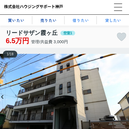
買いたい
売りたい
借りたい
貸したい
リードサザン霞ヶ丘
空室1
6.5万円
管理/共益費 3,000円
1
/
18