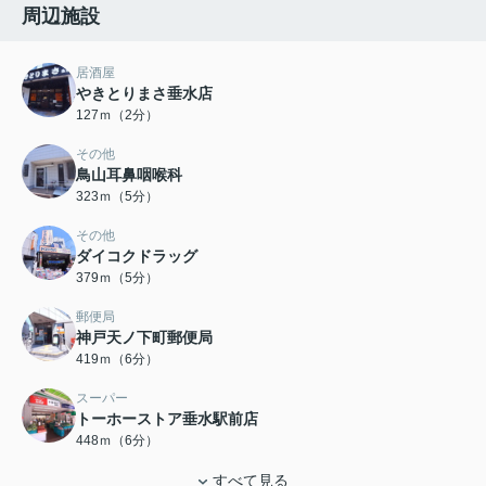
周辺施設
居酒屋
やきとりまさ垂水店
127ｍ（2分）
その他
鳥山耳鼻咽喉科
323ｍ（5分）
その他
ダイコクドラッグ
379ｍ（5分）
郵便局
神戸天ノ下町郵便局
419ｍ（6分）
スーパー
トーホーストア垂水駅前店
448ｍ（6分）
すべて見る