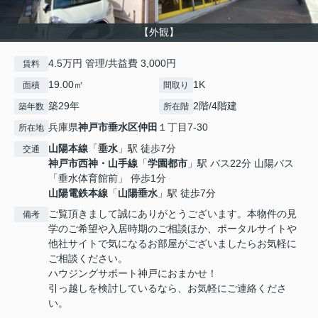
【外観】
4.5万円 管理/共益費 3,000円
賃料
19.00㎡
1K
面積
間取り
築29年
2階/4階建
築年数
所在階
兵庫県
神戸市垂水区
仲田
１丁目7-30
所在地
山陽本線
「
垂水
」駅 徒歩7分
交通
神戸市西神・山手線
「
学園都市
」駅 バス22分 山陽バス
「垂水体育館前」 停歩1分
山陽電鉄本線
「
山陽垂水
」駅 徒歩7分
ご覧頂きまして誠にありがとうございます。本物件の見
備考
学のご希望や入居時期のご相談ほか、ポータルサイトや
他社サイトで気になるお部屋がございましたらお気軽に
ご相談ください。
ハウジングサポート神戸におまかせ！
引っ越しを検討しているなら、お気軽にご連絡くださ
い。