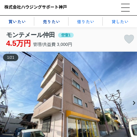
買いたい
売りたい
借りたい
貸したい
モンテメール仲田
空室1
4.5万円
管理/共益費 3,000円
1
/
21