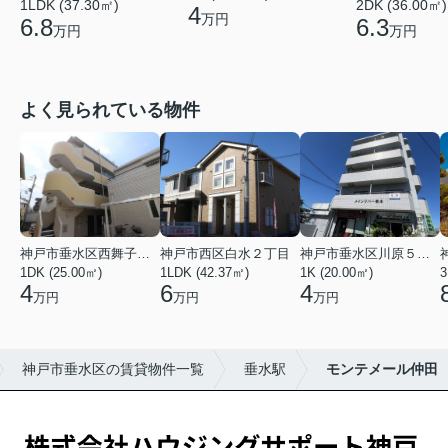
1LDK (37.30㎡)
2DK (36.00㎡)
4
万円
6.8
6.3
万円
万円
よく見られている物件
神戸市垂水区西舞子２丁目
神戸市西区白水２丁目
神戸市垂水区川原５丁目
1DK (25.00㎡)
1LDK (42.37㎡)
1K (20.00㎡)
3
4
6
4
万円
万円
万円
神戸市垂水区の賃貸物件一覧
垂水駅
モンテメール仲田