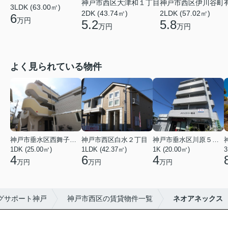
神戸市西区大津和１丁目
神戸市西区伊川谷町
3LDK (63.00㎡)
2DK (43.74㎡)
2LDK (57.02㎡)
6
万円
5.2
5.8
万円
万円
よく見られている物件
神戸市垂水区西舞子２丁目
神戸市西区白水２丁目
神戸市垂水区川原５丁目
1DK (25.00㎡)
1LDK (42.37㎡)
1K (20.00㎡)
3
4
6
4
万円
万円
万円
グサポート神戸
神戸市西区の賃貸物件一覧
ネオアネックス