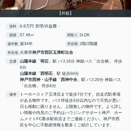
【外観】
6.8万円 管理/共益費 -
賃料
57.48㎡
2LDK
面積
間取り
築34年
2階/2階建
築年数
所在階
兵庫県
神戸市西区
玉津町出合
所在地
山陽本線
「
明石
」駅 バス16分 神姫バス「出合橋」 停歩
交通
6分
山陽本線
「
西明石
」駅 徒歩50分
神戸市西神・山手線
「
西神中央
」駅 バス20分 神姫バス
「出合橋」 停歩6分
トーホーストア玉津店まで徒歩7分です。自走式駐車場
備考
がある物件です。バス停徒歩3分以内なので天気が悪い
日も移動に困りません。上階無しの物件です。より詳し
い情報や内見のご予約はハウジングサポート神戸 ホー
ムメイトFC垂水駅前店までご連絡ください。神戸市西
区を中心に不動産情報を数多くご紹介しています。