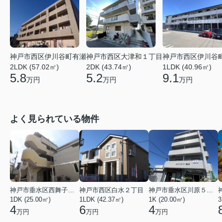
神戸市西区大津和１丁目
神戸市西区伊川谷町有瀬
神戸市西区伊川谷
2DK (43.74㎡)
2LDK (57.02㎡)
1LDK (40.96㎡)
5.2
5.8
9.1
万円
万円
万円
よく見られている物件
神戸市垂水区西舞子２丁目
神戸市西区白水２丁目
神戸市垂水区川原５丁目
1DK (25.00㎡)
1LDK (42.37㎡)
1K (20.00㎡)
3
4
6
4
万円
万円
万円