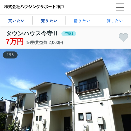
買いたい
売りたい
借りたい
貸したい
タウンハウス今寺Ⅱ
空室1
7万円
管理/共益費 2,000円
1
/
16