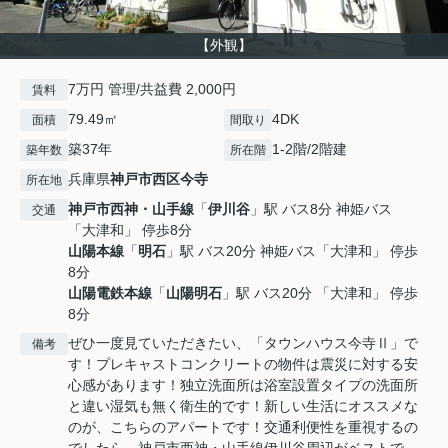
【外観】
7万円 管理/共益費 2,000円
賃料
79.49㎡
4DK
面積
間取り
築37年
1-2階/2階建
築年数
所在階
兵庫県
神戸市西区
今寺
所在地
神戸市西神・山手線
「
伊川谷
」駅 バス8分 神姫バス
交通
「大津和」 停歩8分
山陽本線
「
明石
」駅 バス20分 神姫バス「大津和」 停歩
8分
山陽電鉄本線
「
山陽明石
」駅 バス20分 「大津和」 停歩
8分
ぜひ一度見ていただきたい、「タウンハウス今寺Ⅱ」で
備考
す！プレキャストコンクリートの物件は震災に対する安
心感があります！独立洗面所は浴室設置タイプの洗面所
と違い湿気も無く衛生的です！新しい生活にオススメな
のが、こちらのアパートです！交通利便性を重視するの
でしたら、神戸市西神・山手線伊川谷周辺がベストで