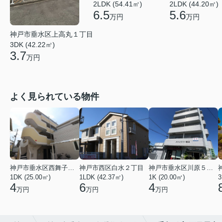
2LDK (54.41㎡)
2LDK (44.20㎡)
6.5
5.6
万円
万円
神戸市垂水区上高丸１丁目
3DK (42.22㎡)
3.7
万円
よく見られている物件
神戸市垂水区西舞子２丁目
神戸市西区白水２丁目
神戸市垂水区川原５丁目
1DK (25.00㎡)
1LDK (42.37㎡)
1K (20.00㎡)
3
4
6
4
万円
万円
万円