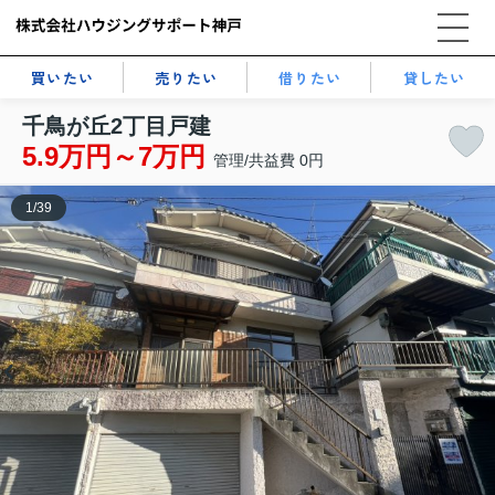
買いたい
売りたい
借りたい
貸したい
千鳥が丘2丁目戸建
5.9万円～7万円
管理/共益費 0円
1
/
39