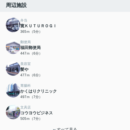
周辺施設
弁当
寛ＫＵＴＵＲＯＧＩ
365ｍ（5分）
郵便局
福田郵便局
447ｍ（6分）
美容室
髪や
477ｍ（6分）
胃腸科
かくはりクリニック
497ｍ（7分）
文具店
コウヨウビジネス
505ｍ（7分）
すべて見る