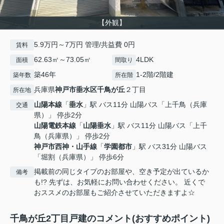
【外観】
5.9万円～7万円 管理/共益費 0円
賃料
62.63㎡～73.05㎡
4LDK
面積
間取り
築46年
1-2階/2階建
築年数
所在階
兵庫県
神戸市垂水区
千鳥が丘
２丁目
所在地
山陽本線
「
垂水
」駅 バス11分 山陽バス「上千鳥（兵庫
交通
県）」 停歩2分
山陽電鉄本線
「
山陽垂水
」駅 バス11分 山陽バス「上千
鳥（兵庫県）」 停歩2分
神戸市西神・山手線
「
学園都市
」駅 バス31分 山陽バス
「堀割（兵庫県）」 停歩6分
掲載前の同じタイプのお部屋や、空き予定が出ているか
備考
も!? 先ずは、お気軽にお問い合わせください。 近くで
おススメのお部屋もご紹介させていただきますよ☆
千鳥が丘2丁目戸建のコメント(おすすめポイント)