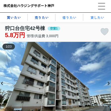
買いたい
売りたい
借りたい
貸したい
狩口台住宅42号棟
空室1
5.8万円
管理/共益費 3,000円
1
/
23