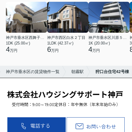
神戸市垂水区西舞子２丁目
神戸市西区白水２丁目
神戸市垂水区川原５丁目
1DK (25.00㎡)
1LDK (42.37㎡)
1K (20.00㎡)
3
4
6
4
万円
万円
万円
神戸市垂水区の賃貸物件一覧
朝霧駅
狩口台住宅42号棟
受付時間：9:00～19:00
定休日：年中無休（年末年始のみ）
電話する
お問い合わせ