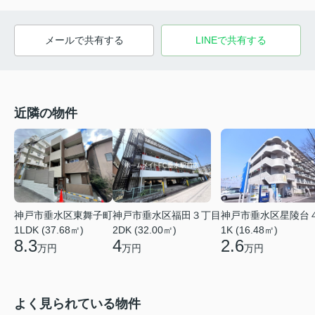
メールで共有する
LINEで共有する
近隣の物件
神戸市垂水区東舞子町
神戸市垂水区福田３丁目
神戸市垂水区星陵台
1LDK (37.68㎡)
2DK (32.00㎡)
1K (16.48㎡)
8.3
4
2.6
万円
万円
万円
よく見られている物件