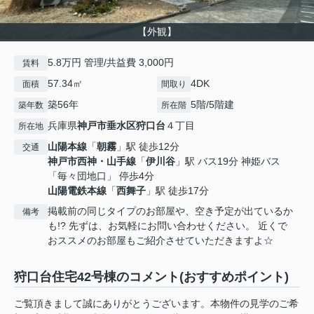
【外観】
5.8万円 管理/共益費 3,000円
賃料
57.34㎡
4DK
面積
間取り
築56年
5階/5階建
築年数
所在階
兵庫県
神戸市垂水区
狩口台
４丁目
所在地
山陽本線
「
朝霧
」駅 徒歩12分
交通
神戸市西神・山手線
「
伊川谷
」駅 バス19分 神姫バス
「毎々団地口」 停歩4分
山陽電鉄本線
「
西舞子
」駅 徒歩17分
掲載前の同じタイプのお部屋や、空き予定が出ているか
備考
も!? 先ずは、お気軽にお問い合わせください。 近くで
おススメのお部屋もご紹介させていただきますよ☆
狩口台住宅42号棟のコメント(おすすめポイント)
ご覧頂きまして誠にありがとうございます。本物件の見学のご希