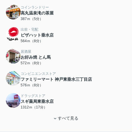
コインランドリー
高丸温泉滝の茶屋
387ｍ（5分）
出前・宅配
ピザハット垂水店
564ｍ（8分）
居酒屋
お好み焼 とん馬
572ｍ（8分）
コンビニエンスストア
ファミリーマート 神戸東垂水三丁目店
576ｍ（8分）
ドラッグストア
スギ薬局東垂水店
1312ｍ（17分）
すべて見る