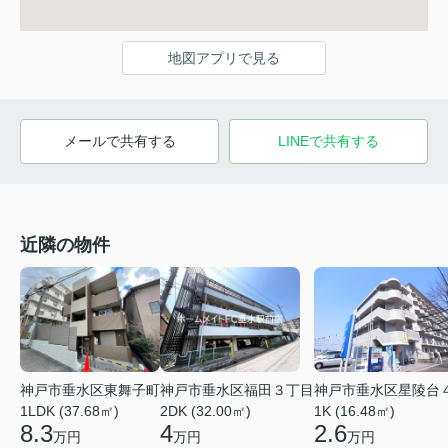
地図アプリで見る
メールで共有する
LINEで共有する
近隣の物件
神戸市垂水区東舞子町
神戸市垂水区福田３丁目
神戸市垂水区星陵台
1LDK (37.68㎡)
2DK (32.00㎡)
1K (16.48㎡)
8.3
4
2.6
万円
万円
万円