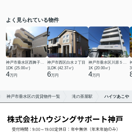
よく見られている物件
神戸市垂水区西舞子２丁目
神戸市西区白水２丁目
神戸市垂水区川原５丁目
1DK (25.00㎡)
1LDK (42.37㎡)
1K (20.00㎡)
3
4
6
4
万円
万円
万円
神戸市垂水区の賃貸物件一覧
滝の茶屋駅
ハイツあこや
受付時間：9:00～19:00
定休日：年中無休（年末年始のみ）