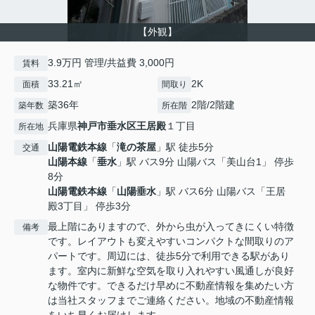
【外観】
3.9万円 管理/共益費 3,000円
賃料
33.21㎡
2K
面積
間取り
築36年
2階/2階建
築年数
所在階
兵庫県
神戸市垂水区
王居殿
１丁目
所在地
山陽電鉄本線
「
滝の茶屋
」駅 徒歩5分
交通
山陽本線
「
垂水
」駅 バス9分 山陽バス「美山台1」 停歩
8分
山陽電鉄本線
「
山陽垂水
」駅 バス6分 山陽バス「王居
殿3丁目」 停歩3分
最上階にありますので、外から虫が入ってきにくい特徴
備考
です。レイアウトも変えやすいコンパクトな間取りのア
パートです。周辺には、徒歩5分で利用できる駅があり
ます。室内に新鮮な空気を取り入れやすい風通しが良好
な物件です。できるだけ早めに不動産情報を集めたい方
は当社スタッフまでご連絡ください。地域の不動産情報
をいち早くお届けします。