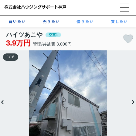
買いたい
売りたい
借りたい
貸したい
ハイツあこや
空室1
3.9万円
管理/共益費 3,000円
1
/
16