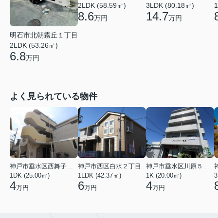
2LDK (58.59㎡)
1
3LDK (80.18㎡)
8.6
14.7
万円
万円
明石市北朝霧丘１丁目
2LDK (53.26㎡)
6.8
万円
よく見られている物件
神戸市垂水区西舞子２丁目
神戸市西区白水２丁目
神戸市垂水区川原５丁目
1DK (25.00㎡)
1LDK (42.37㎡)
1K (20.00㎡)
3
4
6
4
万円
万円
万円