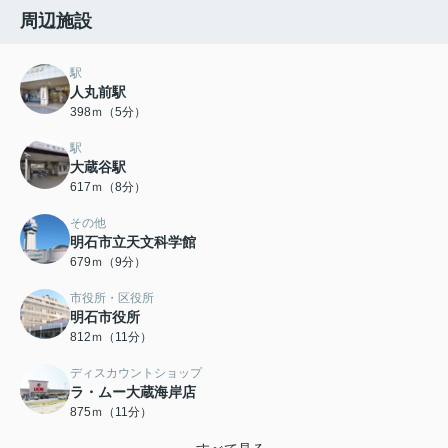
周辺施設
駅
人丸前駅
398ｍ（5分）
駅
大蔵谷駅
617ｍ（8分）
その他
明石市立天文科学館
679ｍ（9分）
市役所・区役所
明石市役所
812ｍ（11分）
ディスカウントショップ
ラ・ムー大蔵海岸店
875ｍ（11分）