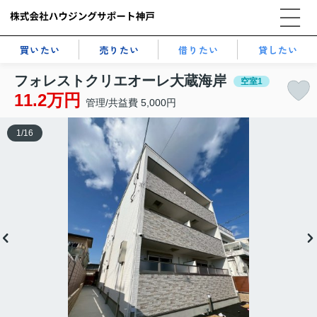
買いたい
売りたい
借りたい
貸したい
フォレストクリエオーレ大蔵海岸
空室1
11.2万円
管理/共益費 5,000円
1
/
16