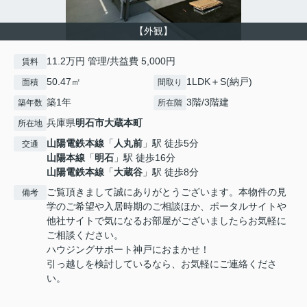
【外観】
11.2万円 管理/共益費 5,000円
賃料
50.47㎡
1LDK＋S(納戸)
面積
間取り
築1年
3階/3階建
築年数
所在階
兵庫県
明石市
大蔵本町
所在地
山陽電鉄本線
「
人丸前
」駅 徒歩5分
交通
山陽本線
「
明石
」駅 徒歩16分
山陽電鉄本線
「
大蔵谷
」駅 徒歩8分
ご覧頂きまして誠にありがとうございます。本物件の見
備考
学のご希望や入居時期のご相談ほか、ポータルサイトや
他社サイトで気になるお部屋がございましたらお気軽に
ご相談ください。
ハウジングサポート神戸におまかせ！
引っ越しを検討しているなら、お気軽にご連絡くださ
い。