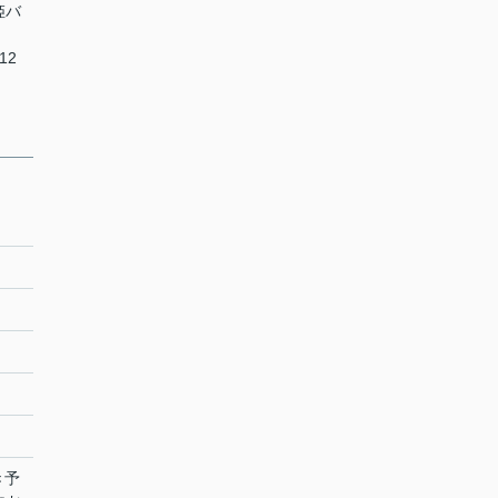
姫バ
12
き予