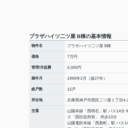
プラザハイツ二ツ屋 B棟の基本情報
物件名
プラザハイツ二ツ屋 B棟
価格
7万円
管理/共益費
4,000円
築年月
1999年2月（築27年）
総戸数
15戸
所在地
兵庫県
神戸市西区
二ツ屋
１丁目4-
交通
山陽本線
「
西明石
」駅 バス14分
ス「西区役所前」 停歩10分
山陽電鉄本線
「
西新町
」駅 バス1