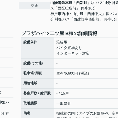
山陽電鉄本線
「
西新町
」駅 バス14分 神
交通
ス「西区役所前」 停歩10分
神戸市西神・山手線
「
西神中央
」駅 バス
分 神姫バス「西建設事務所前」 停歩8分
プラザハイツ二ツ屋 B棟の詳細情報
設備条件
駐輪場
バイク置場あり
インターネット対応
設備(その他)
-
駐車場/月額
空有/6,600円 (税込)
用途地域
-
2
募集戸数 / 総戸数
- / 15戸
 神姫バ
取引態様
一般媒介
4分 神
備考
掲載前の同じタイプのお部屋や、空