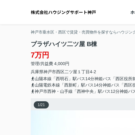
神戸市垂水区・西区で賃貸・売買物件を探すならハウジン
プラザハイツ二ツ屋 B棟
7万円
管理/共益費 4,000円
兵庫県
神戸市西区
二ツ屋
１丁目4-2
山陽本線「西明石」駅バス14分神姫バス「西区役所前
山陽電鉄本線「西新町」駅バス14分神姫バス「西区役
神戸市西神・山手線「西神中央」駅バス12分神姫バ
1
/
21