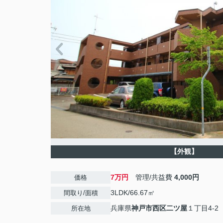
【外観】
7万円
管理/共益費
4,000円
価格
3LDK/66.67㎡
間取り/面積
兵庫県
神戸市西区
二ツ屋
１丁目4-2
所在地