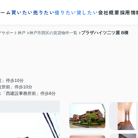
ホーム
買いたい
売りたい
借りたい
貸したい
会社概要
採用情
プラザハイツ二ツ屋 B棟
グサポート神戸
神戸市西区の賃貸物件一覧
」停歩10分
所前」停歩10分
ス「西建設事務所前」停歩8分