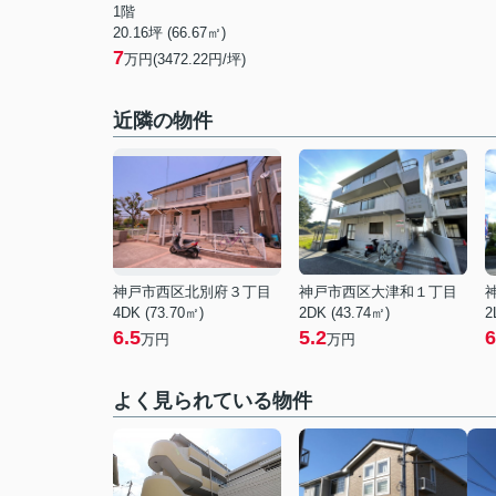
1階
20.16坪 (66.67㎡)
7
万円(3472.22円/坪)
近隣の物件
神戸市西区北別府３丁目
神戸市西区大津和１丁目
4DK (73.70㎡)
2DK (43.74㎡)
2
6.5
5.2
6
万円
万円
よく見られている物件