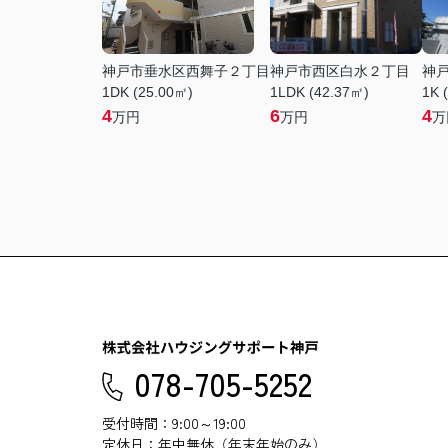
神戸市垂水区西舞子２丁目
神戸市西区白水２丁目
神
1DK (25.00㎡)
1LDK (42.37㎡)
1K 
4
6
4
万円
万円
万
078-705-5252
受付時間：9:00～19:00
定休日：年中無休（年末年始のみ）