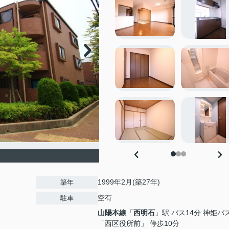
1999年2月(築27年)
築年
空有
駐車
山陽本線
「
西明石
」駅 バス14分 神姫バ
「西区役所前」 停歩10分