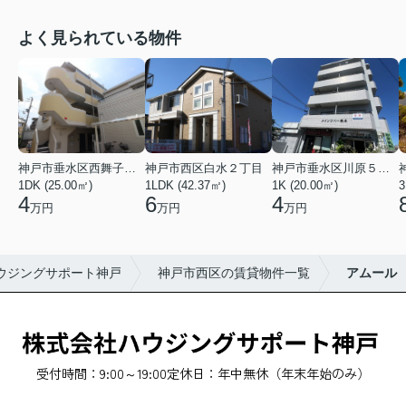
よく見られている物件
神戸市垂水区西舞子２丁目
神戸市西区白水２丁目
神戸市垂水区川原５丁目
1DK (25.00㎡)
1LDK (42.37㎡)
1K (20.00㎡)
3
4
6
4
万円
万円
万円
ウジングサポート神戸
神戸市西区の賃貸物件一覧
アムール
受付時間：9:00～19:00
定休日：年中無休（年末年始のみ）