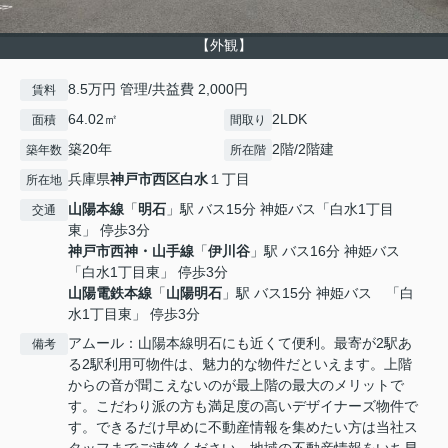
【外観】
8.5万円 管理/共益費 2,000円
賃料
64.02㎡
2LDK
面積
間取り
築20年
2階/2階建
築年数
所在階
兵庫県
神戸市西区
白水
１丁目
所在地
山陽本線
「
明石
」駅 バス15分 神姫バス「白水1丁目
交通
東」 停歩3分
神戸市西神・山手線
「
伊川谷
」駅 バス16分 神姫バス
「白水1丁目東」 停歩3分
山陽電鉄本線
「
山陽明石
」駅 バス15分 神姫バス 「白
水1丁目東」 停歩3分
アムール：山陽本線明石にも近くて便利。最寄が2駅あ
備考
る2駅利用可物件は、魅力的な物件だといえます。上階
からの音が聞こえないのが最上階の最大のメリットで
す。こだわり派の方も満足度の高いデザイナーズ物件で
す。できるだけ早めに不動産情報を集めたい方は当社ス
タッフまでご連絡ください。地域の不動産情報をいち早