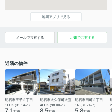
地図アプリで見る
メールで共有する
LINEで共有する
近隣の物件
明石市田町２丁目
明石市王子２丁目
明石市大久保町大窪
1R (31.74㎡)
1LDK (31.14㎡)
4LDK (98.00㎡)
2
5.8
7.1
8.5
万円
万円
万円