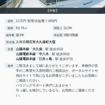
【外観】
11万円 管理/共益費 7,000円
賃料
53.76㎡
2LDK
面積
間取り
築3年
3階/3階建
築年数
所在階
兵庫県
明石市
大久保町大窪
所在地
山陽本線
「
大久保
」駅 徒歩15分
交通
山陽電鉄本線
「
中八木
」駅 徒歩35分
山陽電鉄本線
「
江井ヶ島
」駅 徒歩37分
ご覧頂きまして誠にありがとうございます。本物件の見
備考
学のご希望や入居時期のご相談ほか、ポータルサイトや
他社サイトで気になるお部屋がございましたらお気軽に
ご相談ください。
ハウジングサポート神戸におまかせ！
引っ越しを検討しているなら、お気軽にご連絡くださ
い。