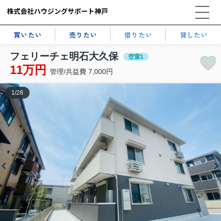
買いたい
売りたい
借りたい
貸したい
フェリーチェ明石大久保
空室1
11万円
管理/共益費 7,000円
1
/
28