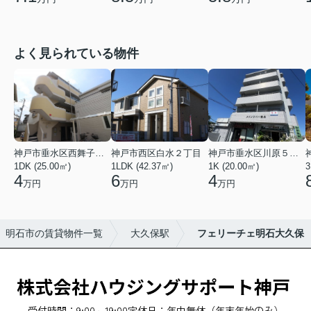
よく見られている物件
神戸市垂水区西舞子２丁目
神戸市西区白水２丁目
神戸市垂水区川原５丁目
1DK (25.00㎡)
1LDK (42.37㎡)
1K (20.00㎡)
3
4
6
4
万円
万円
万円
明石市の賃貸物件一覧
大久保駅
フェリーチェ明石大久保
受付時間：9:00～19:00
定休日：年中無休（年末年始のみ）