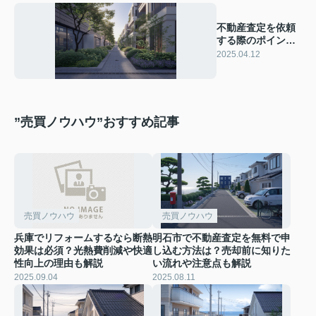
不動産査定を依頼
する際のポイン
ト！基本から依頼
2025.04.12
方法までを解説
”売買ノウハウ”おすすめ記事
売買ノウハウ
売買ノウハウ
兵庫でリフォームするなら断熱
明石市で不動産査定を無料で申
効果は必須？光熱費削減や快適
し込む方法は？売却前に知りた
性向上の理由も解説
い流れや注意点も解説
2025.09.04
2025.08.11