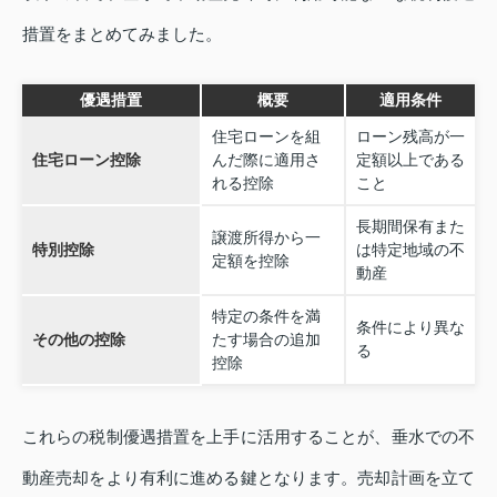
措置をまとめてみました。
優遇措置
概要
適用条件
住宅ローンを組
ローン残高が一
住宅ローン控除
んだ際に適用さ
定額以上である
れる控除
こと
長期間保有また
譲渡所得から一
特別控除
は特定地域の不
定額を控除
動産
特定の条件を満
条件により異な
その他の控除
たす場合の追加
る
控除
これらの税制優遇措置を上手に活用することが、垂水での不
動産売却をより有利に進める鍵となります。売却計画を立て