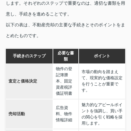
します。それぞれのステップで重要なのは、適切な書類を用
意し、手続きを進めることです。
以下の表は、不動産売却の主要な手続きとそのポイントをま
とめたものです。
必要な書
手続きのステップ
ポイント
類
物件の登
市場の動向を踏まえ
記簿謄
て、現実的な価格設定
査定と価格決定
本、固定
を行うことが重要で
資産税評
す。
価証明書
魅力的なアピールポイ
広告資
ントを強調し、買い手
売却活動
料、物件
の関心を引く戦略を採
情報詳細
用します。