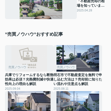
「不動産売却の相
場を知っています
か？相場の基本知
2025.04.28
識を解説」
”売買ノウハウ”おすすめ記事
売買ノウハウ
売買ノウハウ
兵庫でリフォームするなら断熱
明石市で不動産査定を無料で申
効果は必須？光熱費削減や快適
し込む方法は？売却前に知りた
性向上の理由も解説
い流れや注意点も解説
2025.09.04
2025.08.11