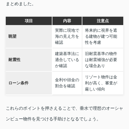
まとめました。
項目
内容
注意点
実際に現地で
将来的に視界を遮
眺望
海の見え方を
る建物が建つ可能
確認
性を考慮
建築基準法に
旧耐震基準の物件
耐震性
適合している
は耐震補強が必要
か確認
な場合あり
リゾート物件は金
金利や頭金の
ローン条件
利が高く、審査が
割合を確認
厳しい傾向
これらのポイントを押さえることで、垂水で理想のオーシャ
ンビュー物件を見つける手助けとなるでしょう。