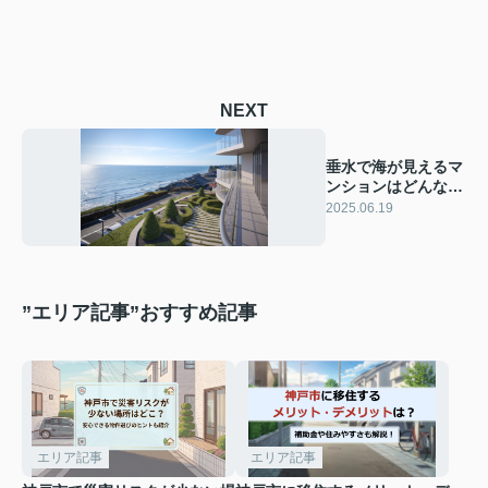
NEXT
垂水で海が見えるマ
ンションはどんな魅
力がある？選び方や
2025.06.19
注意点も紹介
”エリア記事”おすすめ記事
エリア記事
エリア記事