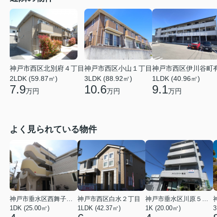
神戸市西区北別府４丁目
神戸市西区小山１丁目
神戸市西区伊川谷町
2LDK (59.87㎡)
3LDK (88.92㎡)
1LDK (40.96㎡)
7.9
10.6
9.1
万円
万円
万円
よく見られている物件
神戸市垂水区西舞子２丁目
神戸市西区白水２丁目
神戸市垂水区川原５丁目
1DK (25.00㎡)
1LDK (42.37㎡)
1K (20.00㎡)
3