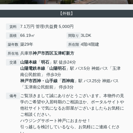
【外観】
7.1万円 管理/共益費 5,000円
賃料
66.19㎡
3LDK
面積
間取り
築29年
4階/4階建
築年数
所在階
兵庫県
神戸市西区
玉津町新方
所在地
山陽本線
「
明石
」駅 徒歩24分
交通
山陽電鉄本線
「
山陽明石
」駅 バス5分 神姫バス「玉津
南公民館前」 停歩3分
神戸市西神・山手線
「
西神南
」駅 バス25分 神姫バス
「玉津南公民館前」 停歩3分
ご覧頂きまして誠にありがとうございます。本物件の見
備考
学のご希望や入居時期のご相談ほか、ポータルサイトや
他社サイトで気になるお部屋がございましたらお気軽に
ご相談ください。
ハウジングサポート神戸におまかせ！
引っ越しを検討しているなら、お気軽にご連絡くださ
い。