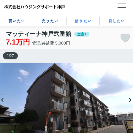
買いたい
売りたい
借りたい
貸したい
マッティーナ神戸弐番館
空室1
7.1万円
管理/共益費 5,000円
1
/
27