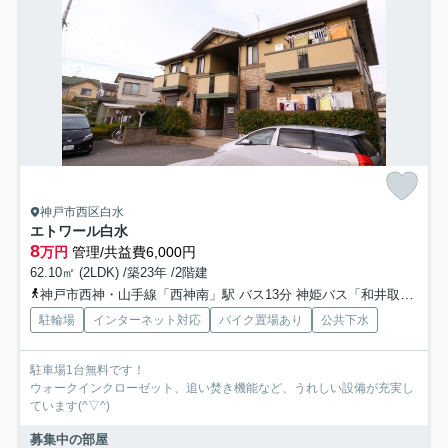
神戸市西区白水
エトワール白水
8
万円
管理/共益費6,000円
62.10㎡ (2LDK) /築23年 /2階建
神戸市西神・山手線「西神南」駅 バス13分 神姫バス「和井取」 停歩2分
駐輪場
インターネット対応
バイク置場あり
公共下水
駐車場1台無料です！
ウォークインクローゼット、追い焚き機能など、うれしい設備が充実し
ています(^▽^)
募集中の部屋