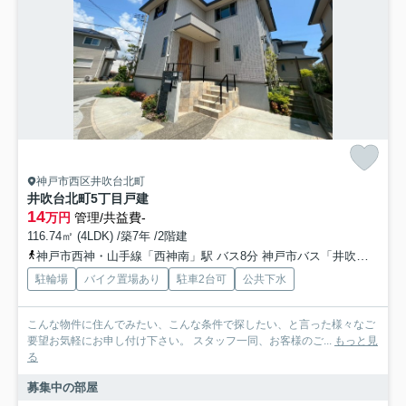
神戸市西区井吹台北町
井吹台北町5丁目戸建
14
万円
管理/共益費-
116.74㎡ (4LDK) /築7年 /2階建
神戸市西神・山手線「西神南」駅 バス8分 神戸市バス「井吹台東町５丁目」 停歩5分
駐輪場
バイク置場あり
駐車2台可
公共下水
こんな物件に住んでみたい、こんな条件で探したい、と言った様々なご
要望お気軽にお申し付け下さい。 スタッフ一同、お客様のご...
もっと見
る
募集中の部屋