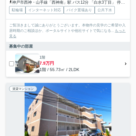
神戸市西神・山手線「西神南」駅 バス12分 「白水3丁目」 停歩6分
駐輪場
インターネット対応
バイク置場あり
公共下水
ご覧頂きまして誠にありがとうございます。本物件の見学のご希望や入
居時期のご相談ほか、ポータルサイトや他社サイトで気になる...
もっと
見る
募集中の部屋
1階
7.9万円
1階 / 55.73㎡ / 2LDK
賃貸マンション