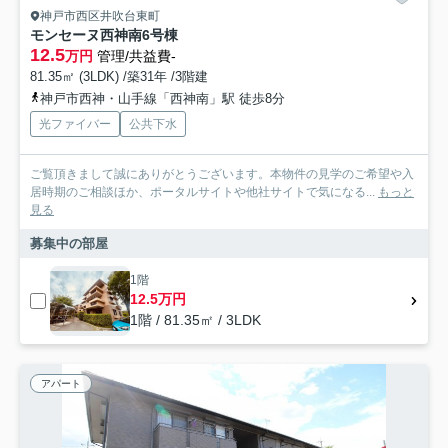
神戸市西区井吹台東町
モンセーヌ西神南6号棟
12.5
万円
管理/共益費-
81.35㎡ (3LDK) /築31年 /3階建
神戸市西神・山手線「西神南」駅 徒歩8分
光ファイバー
公共下水
ご覧頂きまして誠にありがとうございます。本物件の見学のご希望や入
居時期のご相談ほか、ポータルサイトや他社サイトで気になる...
もっと
見る
募集中の部屋
1階
12.5万円
1階 / 81.35㎡ / 3LDK
アパート