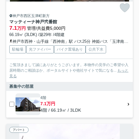
神戸市西区玉津町新方
マッティーナ神戸弐番館
7.1
万円
管理/共益費5,000円
66.19㎡ (3LDK) /築29年 /4階建
神戸市西神・山手線「西神南」駅 バス25分 神姫バス「玉津南公民館前」 停歩3分
駐輪場
光ファイバー
バイク置場あり
公共下水
ご覧頂きまして誠にありがとうございます。本物件の見学のご希望や入
居時期のご相談ほか、ポータルサイトや他社サイトで気になる...
もっと
見る
募集中の部屋
4階
7.1万円
4階 / 66.19㎡ / 3LDK
アパート