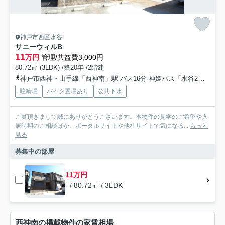
神戸市西区水谷
サニーウィルB
11
万円
管理/共益費3,000円
80.72㎡ (3LDK) /築20年 /2階建
神戸市西神・山手線「西神南」駅 バス16分 神姫バス「水谷2丁目」 停歩3分
駐輪場
バイク置場あり
公共下水
ご覧頂きまして誠にありがとうございます。本物件の見学のご希望や入
居時期のご相談ほか、ポータルサイトや他社サイトで気になる...
もっと
見る
募集中の部屋
11万円
- / 80.72㎡ / 3LDK
西神南の掲載物件の家賃相場