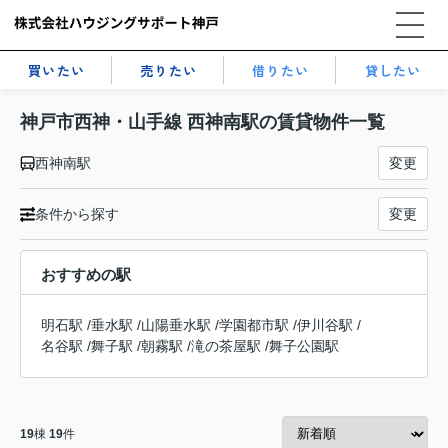
買いたい
売りたい
借りたい
貸したい
神戸市西神・山手線 西神南駅の賃貸物件一覧
西神南駅
変更
条件から探す
変更
おすすめの駅
明石駅
/
垂水駅
/
山陽垂水駅
/
学園都市駅
/
伊川谷駅
/
名谷駅
/
舞子駅
/
朝霧駅
/
滝の茶屋駅
/
舞子公園駅
19
棟
19
件