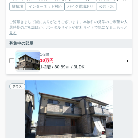
駐輪場
インターネット対応
バイク置場あり
公共下水
ご覧頂きまして誠にありがとうございます。本物件の見学のご希望や入
居時期のご相談ほか、ポータルサイトや他社サイトで気になる...
もっと
見る
募集中の部屋
1-2階
10万円
1-2階 / 80.89㎡ / 3LDK
テラス