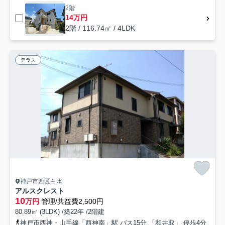
2階
14万円
2階 / 116.74㎡ / 4LDK
テラス
神戸市西区白水
アルスクレスト
10
万円
管理/共益費2,500円
80.89㎡ (3LDK) /築22年 /2階建
神戸市西神・山手線「西神南」駅 バス15分 「和井取」 停歩4分