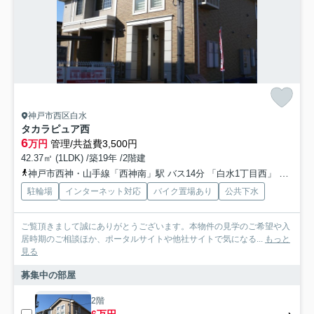
神戸市西区白水
タカラピュア西
6
万円
管理/共益費3,500円
42.37㎡ (1LDK) /築19年 /2階建
神戸市西神・山手線「西神南」駅 バス14分 「白水1丁目西」 停歩3分
駐輪場
インターネット対応
バイク置場あり
公共下水
ご覧頂きまして誠にありがとうございます。本物件の見学のご希望や入
居時期のご相談ほか、ポータルサイトや他社サイトで気になる...
もっと
見る
募集中の部屋
2階
6万円