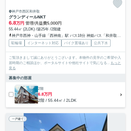
神戸市西区和井取
グランディールNKT
6.8
万円
管理/共益費5,000円
55.44㎡ (2LDK) /築25年 /2階建
神戸市西神・山手線「西神南」駅 バス18分 神姫バス「和井取」 停歩2分
駐輪場
インターネット対応
バイク置場あり
公共下水
ご覧頂きまして誠にありがとうございます。本物件の見学のご希望や入
居時期のご相談ほか、ポータルサイトや他社サイトで気になる...
もっと
見る
募集中の部屋
2階
6.8万円
2階 / 55.44㎡ / 2LDK
一戸建て