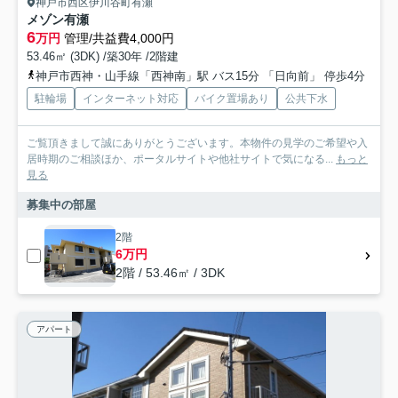
神戸市西区伊川谷町有瀬
メゾン有瀬
6
万円
管理/共益費4,000円
53.46㎡ (3DK) /築30年 /2階建
神戸市西神・山手線「西神南」駅 バス15分 「日向前」 停歩4分
駐輪場
インターネット対応
バイク置場あり
公共下水
ご覧頂きまして誠にありがとうございます。本物件の見学のご希望や入
居時期のご相談ほか、ポータルサイトや他社サイトで気になる...
もっと
見る
募集中の部屋
2階
6万円
2階 / 53.46㎡ / 3DK
アパート