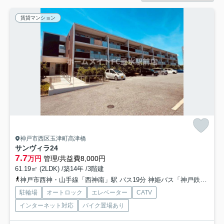
賃貸マンション
神戸市西区玉津町高津橋
サンヴィラ24
7.7
万円
管理/共益費8,000円
61.19㎡ (2LDK) /築14年 /3階建
神戸市西神・山手線「西神南」駅 バス19分 神姫バス「神戸鉄工団地西」 停歩2分
駐輪場
オートロック
エレベーター
CATV
インターネット対応
バイク置場あり