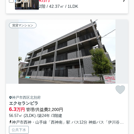
2階 / 42.37㎡ / 1LDK
賃貸マンション
神戸市西区北別府
エクセランビラ
6.3
万円
管理/共益費2,200円
56.57㎡ (2LDK) /築24年 /3階建
神戸市西神・山手線「西神南」駅 バス12分 神姫バス「伊川谷インター前」 停歩9分
公共下水