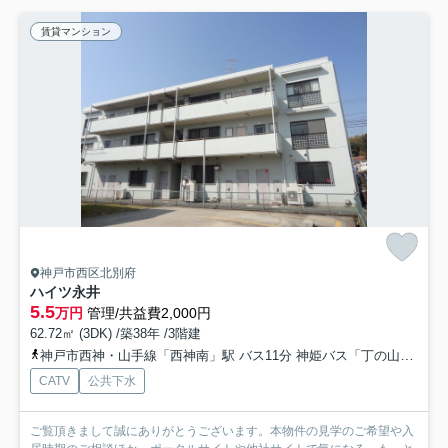
賃貸マンション
神戸市西区北別府
ハイツ永井
5.5
万円
管理/共益費2,000円
62.72㎡ (3DK) /築38年 /3階建
神戸市西神・山手線「西神南」駅 バス11分 神姫バス「丁の山公園」 停歩2分
CATV
公共下水
ご覧頂きまして誠にありがとうございます。本物件の見学のご希望や入