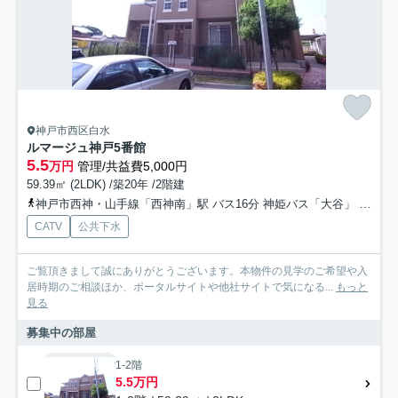
神戸市西区白水
ルマージュ神戸5番館
5.5
万円
管理/共益費5,000円
59.39㎡ (2LDK) /築20年 /2階建
神戸市西神・山手線「西神南」駅 バス16分 神姫バス「大谷」 停歩2分
CATV
公共下水
ご覧頂きまして誠にありがとうございます。本物件の見学のご希望や入
居時期のご相談ほか、ポータルサイトや他社サイトで気になる...
もっと
見る
募集中の部屋
1-2階
5.5万円