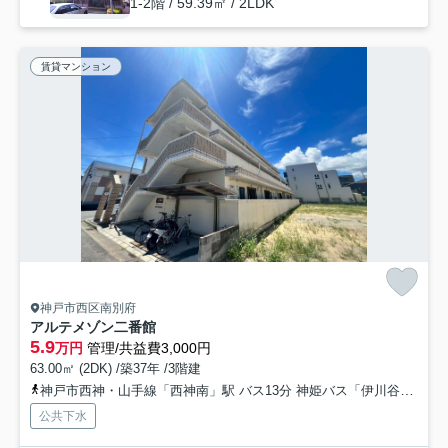
1-2階 / 59.39㎡ / 2LDK
賃貸マンション
神戸市西区南別府
アルテメゾン二番館
5.9
万円
管理/共益費3,000円
63.00㎡ (2DK) /築37年 /3階建
神戸市西神・山手線「西神南」駅 バス13分 神姫バス「伊川谷インター前」 停歩15分
公共下水