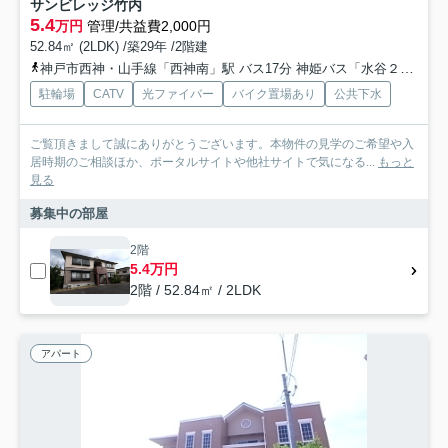
サンビレッジ竹内
5.4
万円
管理/共益費2,000円
52.84㎡ (2LDK) /築29年 /2階建
神戸市西神・山手線「西神南」駅 バス17分 神姫バス「水谷２丁目」 停歩8分
駐輪場
CATV
光ファイバー
バイク置場あり
公共下水
ご覧頂きまして誠にありがとうございます。本物件の見学のご希望や入
居時期のご相談ほか、ポータルサイトや他社サイトで気になる...
もっと
見る
募集中の部屋
2階
5.4万円
2階 / 52.84㎡ / 2LDK
アパート