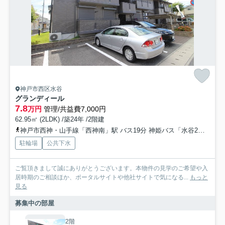
神戸市西区水谷
グランディール
7.8
万円
管理/共益費7,000円
62.95㎡ (2LDK) /築24年 /2階建
神戸市西神・山手線「西神南」駅 バス19分 神姫バス「水谷2丁目」 停歩3分
駐輪場
公共下水
ご覧頂きまして誠にありがとうございます。本物件の見学のご希望や入
居時期のご相談ほか、ポータルサイトや他社サイトで気になる...
もっと
見る
募集中の部屋
2階