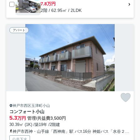
7.8万円
2階 / 62.95㎡ / 2LDK
アパート
神戸市西区玉津町小山
コンフォート小山
5.3
万円
管理/共益費3,500円
30.39㎡ (1K) /築19年 /2階建
神戸市西神・山手線「西神南」駅 バス16分 神姫バス「水谷２丁目」 停歩21分
公共下水