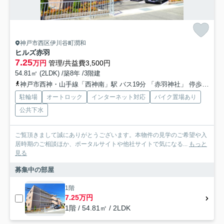
神戸市西区伊川谷町潤和
ヒルズ赤羽
7.25
万円
管理/共益費3,500円
54.81㎡ (2LDK) /築8年 /3階建
神戸市西神・山手線「西神南」駅 バス19分 「赤羽神社」 停歩4分
駐輪場
オートロック
インターネット対応
バイク置場あり
公共下水
ご覧頂きまして誠にありがとうございます。本物件の見学のご希望や入
居時期のご相談ほか、ポータルサイトや他社サイトで気になる...
もっと
見る
募集中の部屋
1階
7.25万円
1階 / 54.81㎡ / 2LDK