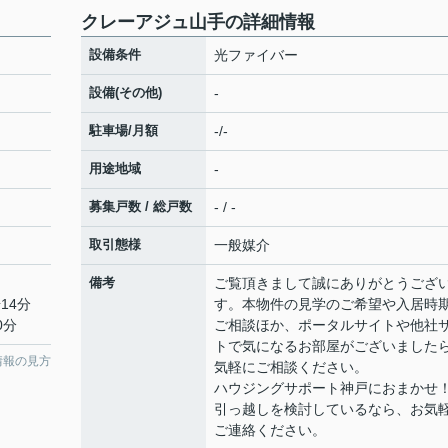
クレーアジュ山手の詳細情報
設備条件
光ファイバー
設備(その他)
-
駐車場/月額
-/-
用途地域
-
募集戸数 / 総戸数
- / -
取引態様
一般媒介
備考
ご覧頂きまして誠にありがとうござ
14分
す。本物件の見学のご希望や入居時
0分
ご相談ほか、ポータルサイトや他社
トで気になるお部屋がございました
情報の見方
気軽にご相談ください。
ハウジングサポート神戸におまかせ
引っ越しを検討しているなら、お気
ご連絡ください。