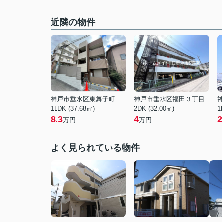
近隣の物件
神戸市垂水区東舞子町
神戸市垂水区福田３丁目
1LDK (37.68㎡)
2DK (32.00㎡)
1
8.3
4
2
万円
万円
よく見られている物件