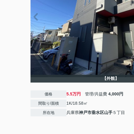
【外観】
5.5万円
管理/共益費
4,000円
価格
1K/18.58㎡
間取り/面積
兵庫県
神戸市垂水区
山手
５丁目
所在地