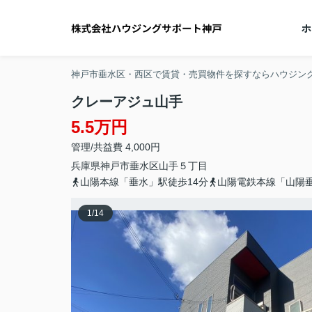
神戸市垂水区・西区で賃貸・売買物件を探すならハウジン
クレーアジュ山手
5.5万円
管理/共益費 4,000円
兵庫県
神戸市垂水区
山手
５丁目
山陽本線「垂水」駅徒歩14分
山陽電鉄本線「山陽垂
1
/
14