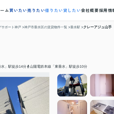
ホーム
買いたい
売りたい
借りたい
貸したい
会社概要
採用情
クレーアジュ山手
グサポート神戸
神戸市垂水区の賃貸物件一覧
垂水駅
水」駅徒歩14分
山陽電鉄本線「東垂水」駅徒歩10分