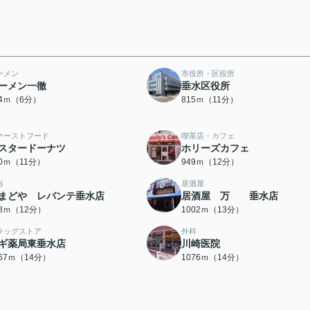
ーメン
市役所・区役所
ーメン一徹
垂水区役所
74ｍ（6分）
815ｍ（11分）
ァーストフード
喫茶店・カフェ
スタードーナツ
ホリーズカフェ
80ｍ（11分）
949ｍ（12分）
当
居酒屋
まどや レバンテ垂水店
居酒屋 万 垂水店
58ｍ（12分）
1002ｍ（13分）
ラッグストア
外科
ギ薬局東垂水店
川崎医院
067ｍ（14分）
1076ｍ（14分）