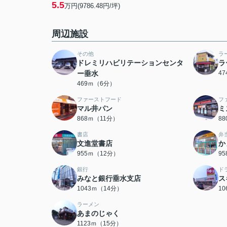
5.5
万円(9786.48円/坪)
周辺施設
その他
ラ
ドレミリハビリテーションセンタ
ラ
ー垂水
4
469ｍ（6分）
ファーストフード
フ
マル井パン
ミ
868ｍ（11分）
8
書店
弁
文進堂書店
か
955ｍ（12分）
9
銀行
ド
みなと銀行垂水支店
ス
1043ｍ（14分）
1
ラーメン
あまのじゃく
1123ｍ（15分）