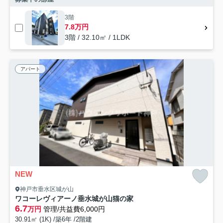
3階
7.8万円
3階 / 32.10㎡ / 1LDK
アパート
NEW
神戸市垂水区城が山
ワコーレヴィアーノ垂水城が山猫の家
6.7
万円
管理/共益費6,000円
30.91㎡ (1K) /築6年 /2階建