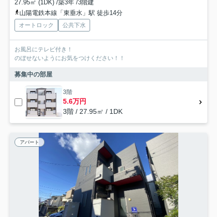
27.95㎡ (1DK) /築3年 /3階建
山陽電鉄本線「東垂水」駅 徒歩14分
オートロック
公共下水
お風呂にテレビ付き！
のぼせないようにお気をつけください！！
募集中の部屋
3階
5.6万円
3階 / 27.95㎡ / 1DK
アパート