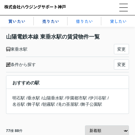
買いたい
売りたい
借りたい
貸したい
山陽電鉄本線 東垂水駅の賃貸物件一覧
東垂水駅
変更
条件から探す
変更
おすすめの駅
明石駅
/
垂水駅
/
山陽垂水駅
/
学園都市駅
/
伊川谷駅
/
名谷駅
/
舞子駅
/
朝霧駅
/
滝の茶屋駅
/
舞子公園駅
77
棟
88
件