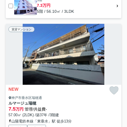
5階
7.3万円
5階 / 56.10㎡ / 3LDK
賃貸マンション
NEW
神戸市垂水区瑞穂通
ルマージュ瑞穂
7.5
万円
管理/共益費-
57.00㎡ (2LDK) /築37年 /3階建
山陽電鉄本線「東垂水」駅 徒歩13分