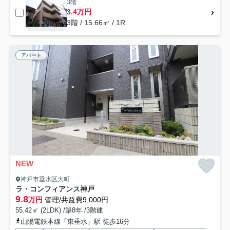
3階
3.4万円
3階 / 15.66㎡ / 1R
アパート
NEW
神戸市垂水区大町
ラ・コンフィアンス神戸
9.8
万円
管理/共益費9,000円
55.42㎡ (2LDK) /築8年 /3階建
山陽電鉄本線「東垂水」駅 徒歩16分