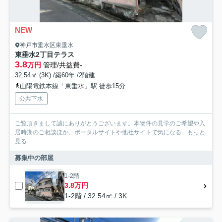
NEW
神戸市垂水区東垂水
東垂水2丁目テラス
3.8
万円
管理/共益費-
32.54㎡ (3K) /築60年 /2階建
山陽電鉄本線「東垂水」駅 徒歩15分
公共下水
ご覧頂きまして誠にありがとうございます。本物件の見学のご希望や入
居時期のご相談ほか、ポータルサイトや他社サイトで気になる...
もっと
見る
募集中の部屋
1-2階
3.8万円
1-2階 / 32.54㎡ / 3K