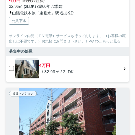
万円
管理/共益費-
32.96㎡ (2LDK) /築60年 /2階建
山陽電鉄本線「東垂水」駅 徒歩9分
公共下水
オンライン内見（ＴＶ電話）サービスも行っております。 （お客様の顔
出しは不要です。）お気軽にお問合せ下さい。 HPやYo...
もっと見る
募集中の部屋
4万円
- / 32.96㎡ / 2LDK
賃貸マンション