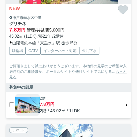
NEW
神戸市垂水区中道
グリチネ
7.8
万円
管理/共益費5,000円
43.02㎡ (1LDK) /築21年 /2階建
山陽電鉄本線「東垂水」駅 徒歩15分
駐輪場
CATV
インターネット対応
公共下水
ご覧頂きまして誠にありがとうございます。本物件の見学のご希望や入
居時期のご相談ほか、ポータルサイトや他社サイトで気になる...
もっと
見る
募集中の部屋
2階
7.8万円
2階 / 43.02㎡ / 1LDK
アパート