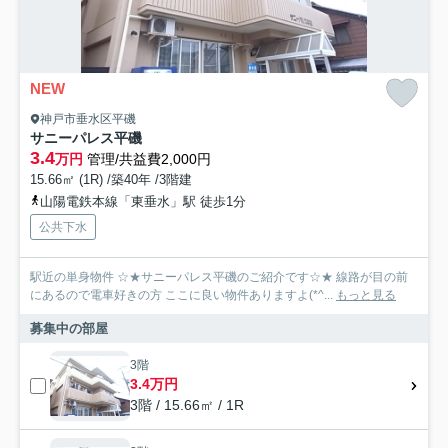
NEW
神戸市垂水区平磯
サニーパレス平磯
3.4
万円
管理/共益費2,000円
15.66㎡ (1R) /築40年 /3階建
山陽電鉄本線「東垂水」駅 徒歩1分
公共下水
駅近の単身物件 ☆★サニーパレス平磯のご紹介です☆★ 線路が目の前
にあるので電車好きの方 ここに良い物件ありますよ(*^...
もっと見る
募集中の部屋
3階
3.4万円
3階 / 15.66㎡ / 1R