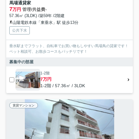
馬場通貸家
7
万円
管理/共益費-
57.36㎡ (3LDK) /築59年 /2階建
山陽電鉄本線「東垂水」駅 徒歩13分
公共下水
垂水駅までフラット、自転車でお買い物もしやすい馬場鳥の貸家です！
ペット相談可、お散歩コースもパッチリです！
募集中の部屋
1-2階
7万円
1-2階 / 57.36㎡ / 3LDK
賃貸マンション