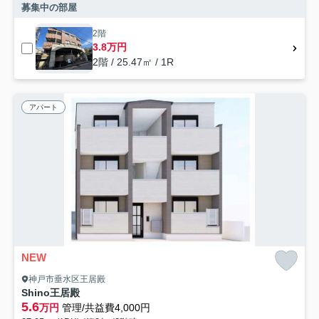
募集中の部屋
2階
3.8万円
2階 / 25.47㎡ / 1R
アパート
NEW
神戸市垂水区王居殿
Shino王居殿
5.6
万円
管理/共益費4,000円