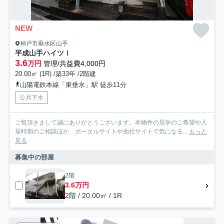
NEW
神戸市垂水区山手
平成山手ハイツⅠ
3.6
万円
管理/共益費4,000円
20.00㎡ (1R) /築33年 /2階建
山陽電鉄本線「東垂水」駅 徒歩11分
公共下水
ご覧頂きまして誠にありがとうございます。本物件の見学のご希望や入
居時期のご相談ほか、ポータルサイトや他社サイトで気になる...
もっと
見る
募集中の部屋
2階
3.6万円
2階 / 20.00㎡ / 1R