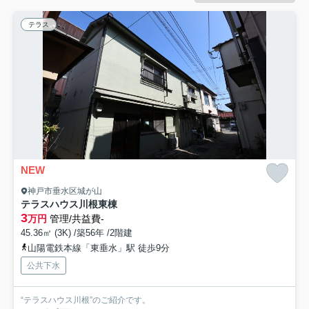
テラス
NEW
神戸市垂水区城が山
テラスハウス川根東棟
3
万円
管理/共益費-
45.36㎡ (3K) /築56年 /2階建
山陽電鉄本線「東垂水」駅 徒歩9分
公共下水
“テラスハウス川根”のご紹介です。