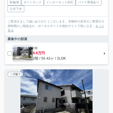
駐輪場
オートロック
インターネット対応
バイク置場あり
公共下水
ご覧頂きまして誠にありがとうございます。本物件の見学のご希望や入
居時期のご相談ほか、ポータルサイトや他社サイトで気になる...
もっと
見る
募集中の部屋
2階
9.8万円
2階 / 55.42㎡ / 2LDK
一戸建て