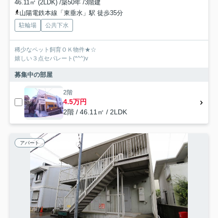
46.11㎡ (2LDK) /築50年 /3階建
山陽電鉄本線「東垂水」駅 徒歩35分
駐輪場
公共下水
稀少なペット飼育ＯＫ物件★☆
嬉しい３点セパレート(*^^)v
募集中の部屋
2階
4.5万円
2階 / 46.11㎡ / 2LDK
アパート