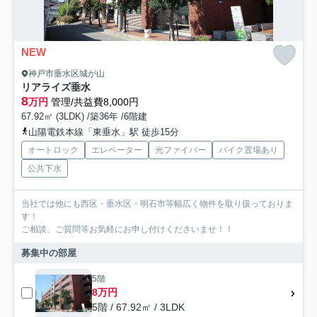
NEW
神戸市垂水区城が山
リアライズ垂水
8
万円
管理/共益費8,000円
67.92㎡ (3LDK) /築36年 /6階建
山陽電鉄本線「東垂水」駅 徒歩15分
オートロック
エレベーター
光ファイバー
バイク置場あり
公共下水
当社では他にも西区・垂水区・明石市等幅広く物件を取り扱っておりま
す！
ご相談、ご質問等お気軽にお申し付けくださいませ！！
募集中の部屋
5階
8万円
5階 / 67.92㎡ / 3LDK