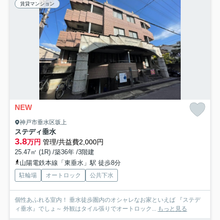
賃貸マンション
NEW
神戸市垂水区坂上
ステディ垂水
3.8
万円
管理/共益費2,000円
25.47㎡ (1R) /築36年 /3階建
山陽電鉄本線「東垂水」駅 徒歩8分
駐輪場
オートロック
公共下水
個性あふれる室内！ 垂水徒歩圏内のオシャレなお家といえば 『ステデ
ィ垂水』でしょ～ 外観はタイル張りでオートロック...
もっと見る