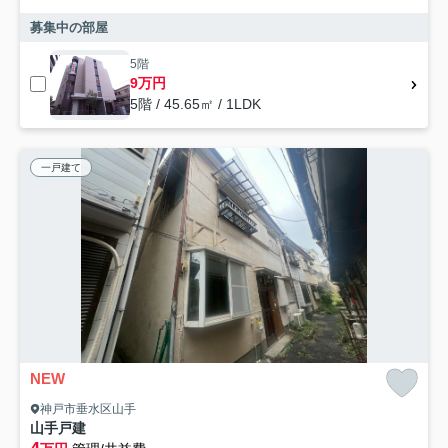
募集中の部屋
5階
9万円
5階 / 45.65㎡ / 1LDK
一戸建て
NEW
神戸市垂水区山手
山手戸建
4