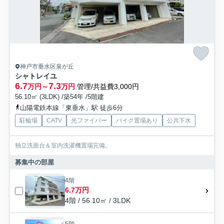
神戸市垂水区泉が丘
シャトレイユ
6.7
7.3
万円～
万円
管理/共益費3,000円
56.10㎡ (3LDK) /築54年 /5階建
山陽電鉄本線「東垂水」駅 徒歩6分
駐輪場
CATV
光ファイバー
バイク置場あり
公共下水
独立洗面台＆室内洗濯機置場完備。
募集中の部屋
4階
6.7万円
4階 / 56.10㎡ / 3LDK