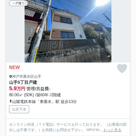
一戸建て
NEW
神戸市垂水区山手
山手5丁目戸建
5.9
万円
管理/共益費-
80.00㎡ (5DK) /築60年 /2階建
山陽電鉄本線「東垂水」駅 徒歩13分
公共下水
オンライン内見（ＴＶ電話）サービスも行っております。 （お客様の顔
出しは不要です。）お気軽にお問合せ下さい。 HPやYo...
もっと見る