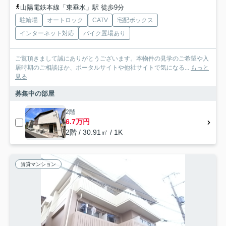
山陽電鉄本線「東垂水」駅 徒歩9分
駐輪場
オートロック
CATV
宅配ボックス
インターネット対応
バイク置場あり
ご覧頂きまして誠にありがとうございます。本物件の見学のご希望や入
居時期のご相談ほか、ポータルサイトや他社サイトで気になる...
もっと
見る
募集中の部屋
2階
6.7万円
2階 / 30.91㎡ / 1K
賃貸マンション