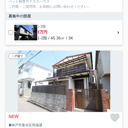
ペット飼育可テラスハウス
ご内覧・ご質問等、お気軽にお問い合わせください。
募集中の部屋
1-2階
3万円
1-2階 / 45.36㎡ / 3K
一戸建て
NEW
神戸市垂水区馬場通