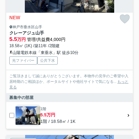
NEW
神戸市垂水区山手
クレーアジュ山手
5.5
万円
管理/共益費4,000円
18.58㎡ (1K) /築11年 /2階建
山陽電鉄本線「東垂水」駅 徒歩10分
光ファイバー
公共下水
ご覧頂きまして誠にありがとうございます。本物件の見学のご希望や入
居時期のご相談ほか、ポータルサイトや他社サイトで気になる...
もっと
見る
募集中の部屋
1階
5.5万円
1階 / 18.58㎡ / 1K