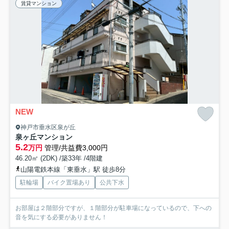
賃貸マンション
NEW
神戸市垂水区泉が丘
泉ヶ丘マンション
5.2
万円
管理/共益費3,000円
46.20㎡ (2DK) /築33年 /4階建
山陽電鉄本線「東垂水」駅 徒歩8分
駐輪場
バイク置場あり
公共下水
お部屋は２階部分ですが、１階部分が駐車場になっているので、下への
音を気にする必要がありません！