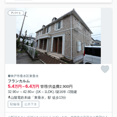
アパート
神戸市垂水区東垂水
フランカルム
5.4
6.4
万円～
万円
管理/共益費2,900円
32.90㎡～42.80㎡ (1K～1LDK) /築16年 /2階建
山陽電鉄本線「東垂水」駅 徒歩13分
駐輪場
公共下水