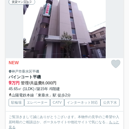
賃貸マンション
NEW
神戸市垂水区平磯
パインコート平磯
9
万円
管理/共益費8,000円
45.65㎡ (1LDK) /築15年 /6階建
山陽電鉄本線「東垂水」駅 徒歩2分
駐輪場
エレベーター
CATV
インターネット対応
公共下水
ご覧頂きまして誠にありがとうございます。本物件の見学のご希望や入
居時期のご相談ほか、ポータルサイトや他社サイトで気になる...
もっと
見る