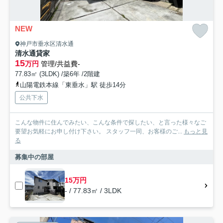
NEW
神戸市垂水区清水通
清水通貸家
15
万円
管理/共益費-
77.83㎡ (3LDK) /築6年 /2階建
山陽電鉄本線「東垂水」駅 徒歩14分
公共下水
こんな物件に住んでみたい、こんな条件で探したい、と言った様々なご
要望お気軽にお申し付け下さい。 スタッフ一同、お客様のご...
もっと見
る
募集中の部屋
15万円
- / 77.83㎡ / 3LDK