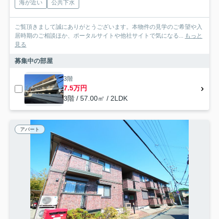
海が近い
公共下水
ご覧頂きまして誠にありがとうございます。本物件の見学のご希望や入
居時期のご相談ほか、ポータルサイトや他社サイトで気になる...
もっと
見る
募集中の部屋
3階
7.5万円
3階 / 57.00㎡ / 2LDK
アパート