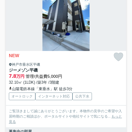
NEW
神戸市垂水区平磯
ジーメゾン平磯
7.8
万円
管理/共益費5,000円
32.10㎡ (1LDK) /築3年 /3階建
山陽電鉄本線「東垂水」駅 徒歩3分
オートロック
インターネット対応
公共下水
ご覧頂きまして誠にありがとうございます。本物件の見学のご希望や入
居時期のご相談ほか、ポータルサイトや他社サイトで気になる...
もっと
見る
募集中の部屋