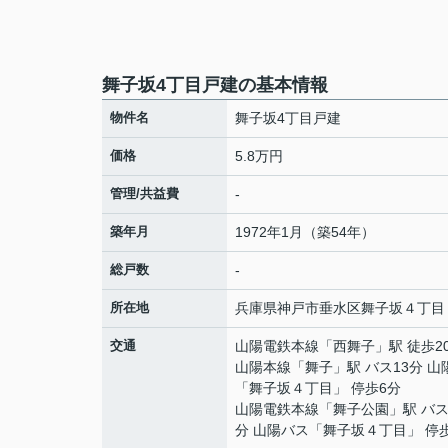
舞子坂4丁目戸建の基本情報
物件名
舞子坂4丁目戸建
価格
5.8万円
管理/共益費
-
築年月
1972年1月（築54年）
総戸数
-
所在地
兵庫県
神戸市垂水区
舞子坂
４丁目
交通
山陽電鉄本線
「
西舞子
」駅 徒歩2
山陽本線
「
舞子
」駅 バス13分 
「舞子坂４丁目」 停歩6分
山陽電鉄本線
「
舞子公園
」駅 バス
分 山陽バス「舞子坂４丁目」 停