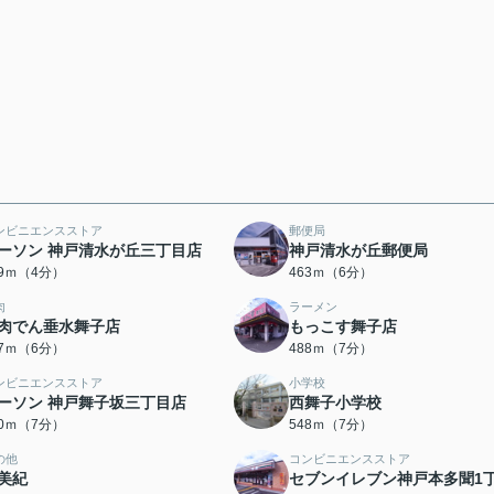
ンビニエンスストア
郵便局
ーソン 神戸清水が丘三丁目店
神戸清水が丘郵便局
69ｍ（4分）
463ｍ（6分）
肉
ラーメン
肉でん垂水舞子店
もっこす舞子店
77ｍ（6分）
488ｍ（7分）
ンビニエンスストア
小学校
ーソン 神戸舞子坂三丁目店
西舞子小学校
10ｍ（7分）
548ｍ（7分）
の他
コンビニエンスストア
美紀
セブンイレブン神戸本多聞1