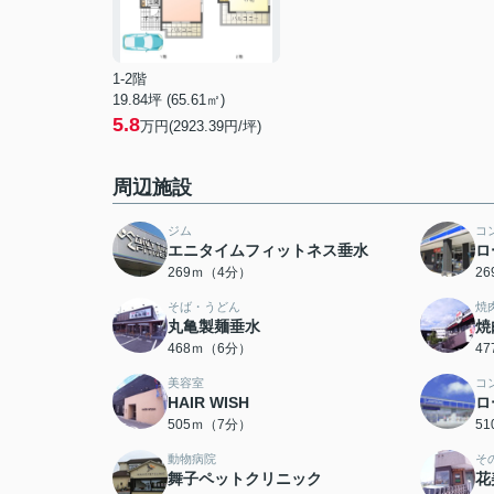
1-2階
19.84坪 (65.61㎡)
5.8
万円(2923.39円/坪)
周辺施設
ジム
コ
エニタイムフィットネス垂水
ロ
269ｍ（4分）
2
そば・うどん
焼
丸亀製麺垂水
焼
468ｍ（6分）
4
美容室
コ
HAIR WISH
ロ
505ｍ（7分）
5
動物病院
そ
舞子ペットクリニック
花