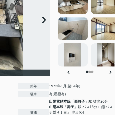
1972年1月(築54年)
築年
有(屋根有)
駐車
山陽電鉄本線
「
西舞子
」駅 徒歩20分
山陽本線
「
舞子
」駅 バス13分 山陽バス
子坂４丁目」 停歩6分
交通