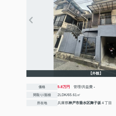
【外観】
5.8万円
管理/共益費
-
価格
2LDK/65.61㎡
間取り/面積
兵庫県
神戸市垂水区
舞子坂
４丁目
所在地