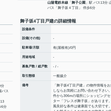
山陽電鉄本線
「
舞子公園
」駅 バス13分 
バス「舞子坂４丁目」 停歩6分
舞子坂4丁目戸建の詳細情報
設備条件
設備(その他)
-
駐車場/月額
有(屋根有)/0円
用途地域
-
募集戸数 / 総戸数
- / -
取引態様
一般媒介
備考
「舞子坂4丁目戸建」の物件情報をお
0分
しならお気軽にお問い合わせ下さい
山陽バス
件から306mの場所にショッピングセ
ター「フレスポ舞子坂」があります
13
風良好な条件は健康面でも大切です
歩6分