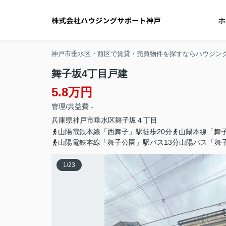
神戸市垂水区・西区で賃貸・売買物件を探すならハウジン
舞子坂4丁目戸建
5.8万円
管理/共益費 -
兵庫県
神戸市垂水区
舞子坂
４丁目
山陽電鉄本線「西舞子」駅徒歩20分
山陽本線「舞子
山陽電鉄本線「舞子公園」駅バス13分山陽バス「舞
1
/
23