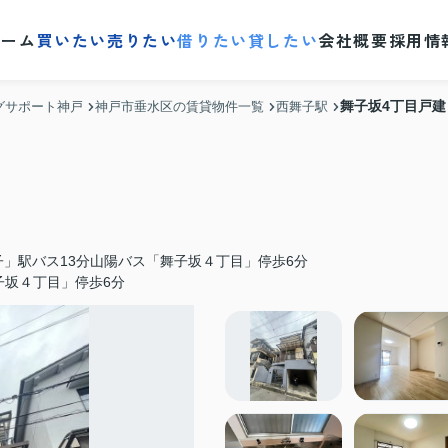
ホーム
買いたい
売りたい
借りたい
貸したい
会社概要
採用情
舞子坂4丁目戸建
グサポート神戸
神戸市垂水区の賃貸物件一覧
西舞子駅
」駅バス13分山陽バス「舞子坂４丁目」停歩6分
子坂４丁目」停歩6分