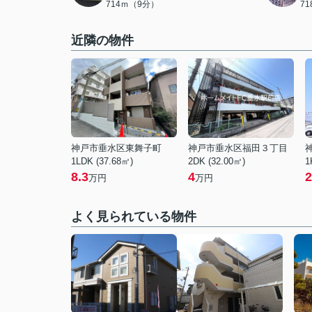
714ｍ（9分）
7
近隣の物件
神戸市垂水区東舞子町
神戸市垂水区福田３丁目
1LDK (37.68㎡)
2DK (32.00㎡)
1
8.3
4
2
万円
万円
よく見られている物件