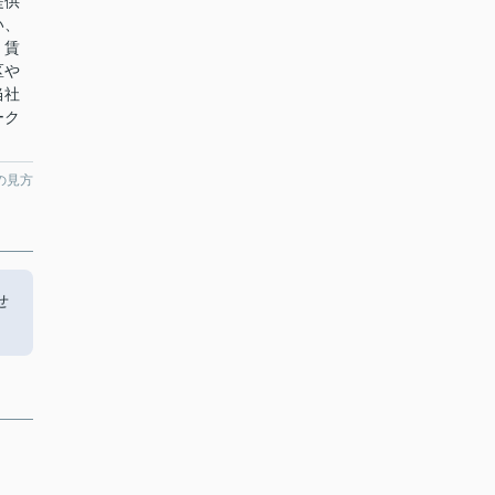
提供
い、
。賃
区や
当社
ーク
の見方
せ