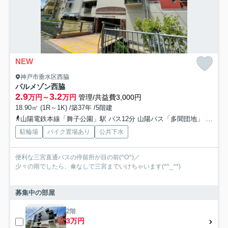
NEW
神戸市垂水区西脇
パルメゾン西脇
2.9
3.2
万円～
万円
管理/共益費3,000円
18.90㎡ (1R～1K) /築37年 /5階建
山陽電鉄本線「舞子公園」駅 バス12分 山陽バス「多聞団地」 停歩1分
駐輪場
バイク置場あり
公共下水
便利な三宮直通バスの停留所が目の前(^O^)／
少々の雨でしたら、傘なしで三宮までいけちゃいます(*^_^*)
募集中の部屋
2階
3万円