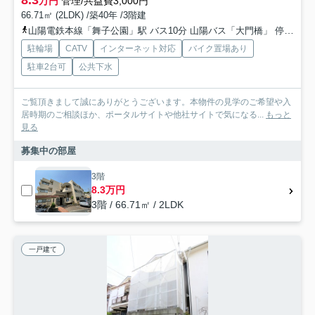
万円
管理/共益費3,000円
66.71㎡ (2LDK) /築40年 /3階建
山陽電鉄本線「舞子公園」駅 バス10分 山陽バス「大門橋」 停歩5分
駐輪場
CATV
インターネット対応
バイク置場あり
駐車2台可
公共下水
ご覧頂きまして誠にありがとうございます。本物件の見学のご希望や入
居時期のご相談ほか、ポータルサイトや他社サイトで気になる...
もっと
見る
募集中の部屋
3階
8.3万円
3階 / 66.71㎡ / 2LDK
一戸建て