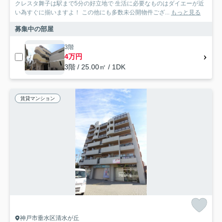
クレスタ舞子は駅まで5分の好立地で 生活に必要なものはダイエーが近
い為すぐに揃いますよ！ この他にも多数未公開物件ござ...
もっと見る
募集中の部屋
3階
4万円
3階 / 25.00㎡ / 1DK
賃貸マンション
神戸市垂水区清水が丘