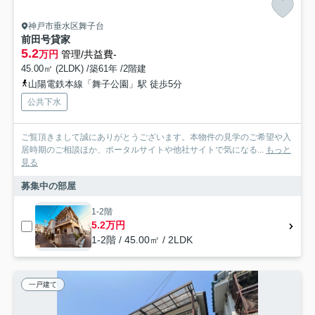
神戸市垂水区舞子台
前田号貸家
5.2
万円
管理/共益費-
45.00㎡ (2LDK) /築61年 /2階建
山陽電鉄本線「舞子公園」駅 徒歩5分
公共下水
ご覧頂きまして誠にありがとうございます。本物件の見学のご希望や入
居時期のご相談ほか、ポータルサイトや他社サイトで気になる...
もっと
見る
募集中の部屋
1-2階
5.2万円
1-2階 / 45.00㎡ / 2LDK
一戸建て