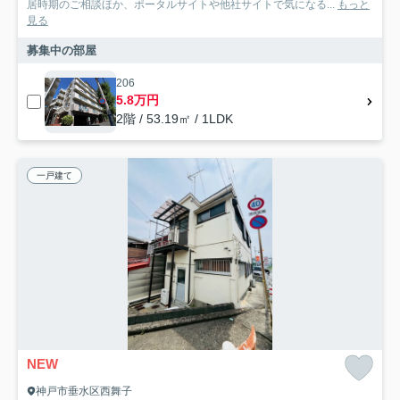
居時期のご相談ほか、ポータルサイトや他社サイトで気になる...
もっと
見る
募集中の部屋
206
5.8万円
2階 / 53.19㎡ / 1LDK
一戸建て
NEW
神戸市垂水区西舞子