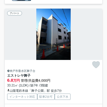
アパート
神戸市垂水区舞子台
エストレヤ舞子
6.8
万円
管理/共益費4,000円
33.21㎡ (1LDK) /築7年 /3階建
山陽電鉄本線「舞子公園」駅 徒歩7分
インターネット対応
駐車2台可
公共下水