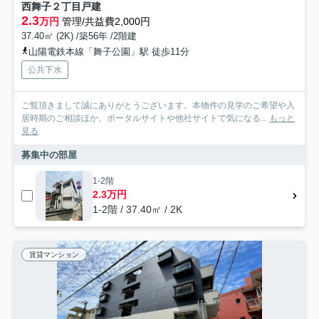
西舞子２丁目戸建
2.3
万円
管理/共益費2,000円
37.40㎡ (2K) /築56年 /2階建
山陽電鉄本線「舞子公園」駅 徒歩11分
公共下水
ご覧頂きまして誠にありがとうございます。本物件の見学のご希望や入
居時期のご相談ほか、ポータルサイトや他社サイトで気になる...
もっと
見る
募集中の部屋
1-2階
2.3万円
1-2階 / 37.40㎡ / 2K
賃貸マンション