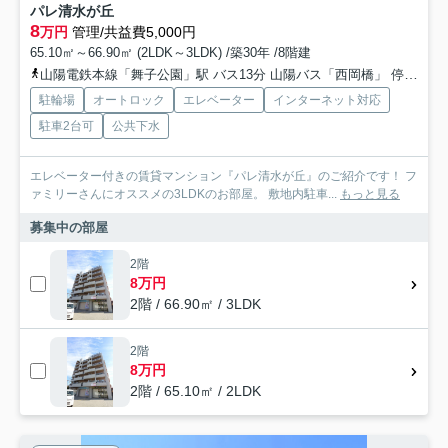
パレ清水が丘
8
万円
管理/共益費5,000円
65.10㎡～66.90㎡ (2LDK～3LDK) /築30年 /8階建
山陽電鉄本線「舞子公園」駅 バス13分 山陽バス「西岡橋」 停歩2分
駐輪場
オートロック
エレベーター
インターネット対応
駐車2台可
公共下水
エレベーター付きの賃貸マンション『パレ清水が丘』のご紹介です！ フ
ァミリーさんにオススメの3LDKのお部屋。 敷地内駐車...
もっと見る
募集中の部屋
2階
8万円
2階 / 66.90㎡ / 3LDK
2階
8万円
2階 / 65.10㎡ / 2LDK