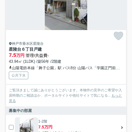
神戸市垂水区星陵台
星陵台６丁目戸建
7.5
万円
管理/共益費-
43.94㎡ (1LDK) /築56年 /2階建
山陽電鉄本線「舞子公園」駅 バス8分 山陽バス「学園正門前」 停歩4分
公共下水
ご覧頂きまして誠にありがとうございます。本物件の見学のご希望や入
居時期のご相談ほか、ポータルサイトや他社サイトで気になる...
もっと
見る
募集中の部屋
1-2階
7.5万円