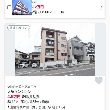
2階
7.2万円
2階 / 68.00㎡ / 3LDK
賃貸マンション
神戸市垂水区舞子台
大塚マンション
4.5
万円
管理/共益費-
53.12㎡ (2DK) /築55年 /4階建
山陽電鉄本線「舞子公園」駅 徒歩12分