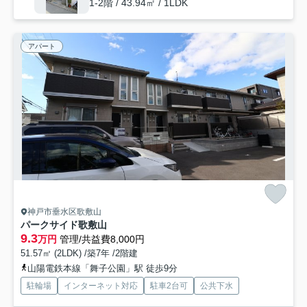
1-2階 / 43.94㎡ / 1LDK
アパート
神戸市垂水区歌敷山
パークサイド歌敷山
9.3
万円
管理/共益費8,000円
51.57㎡ (2LDK) /築7年 /2階建
山陽電鉄本線「舞子公園」駅 徒歩9分
駐輪場
インターネット対応
駐車2台可
公共下水