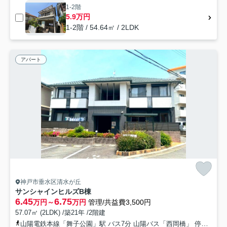
1-2階
5.9万円
1-2階 / 54.64㎡ / 2LDK
アパート
神戸市垂水区清水が丘
サンシャインヒルズB棟
6.45
6.75
万円～
万円
管理/共益費3,500円
57.07㎡ (2LDK) /築21年 /2階建
山陽電鉄本線「舞子公園」駅 バス7分 山陽バス「西岡橋」 停歩2分