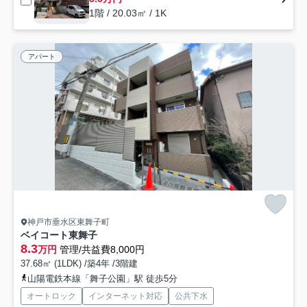
1階 / 20.03㎡ / 1K
アパート
神戸市垂水区東舞子町
ベイコート東舞子
8.3
万円
管理/共益費8,000円
37.68㎡ (1LDK) /築4年 /3階建
山陽電鉄本線「舞子公園」駅 徒歩5分
オートロック
インターネット対応
公共下水