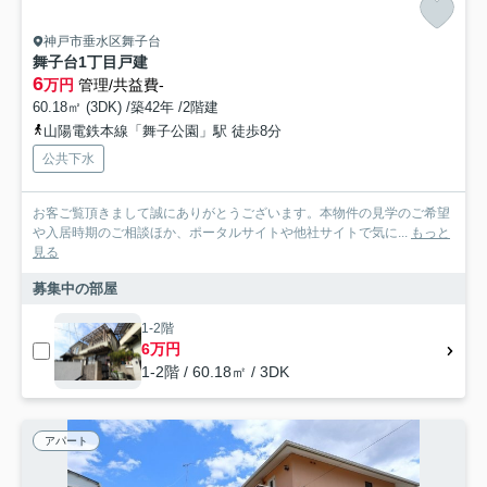
神戸市垂水区舞子台
舞子台1丁目戸建
6
万円
管理/共益費-
60.18㎡ (3DK) /築42年 /2階建
山陽電鉄本線「舞子公園」駅 徒歩8分
公共下水
お客ご覧頂きまして誠にありがとうございます。本物件の見学のご希望
や入居時期のご相談ほか、ポータルサイトや他社サイトで気に...
もっと
見る
募集中の部屋
1-2階
6万円
1-2階 / 60.18㎡ / 3DK
アパート