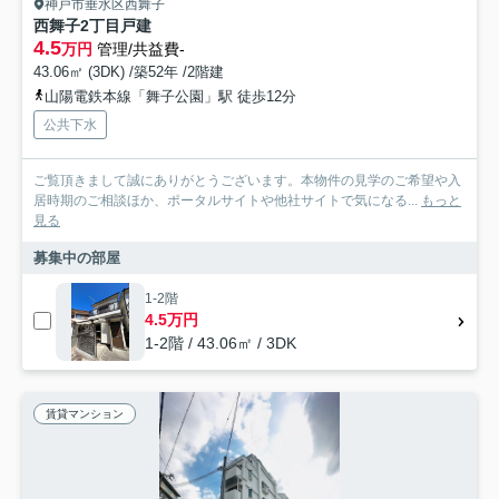
神戸市垂水区西舞子
西舞子2丁目戸建
4.5
万円
管理/共益費-
43.06㎡ (3DK) /築52年 /2階建
山陽電鉄本線「舞子公園」駅 徒歩12分
公共下水
ご覧頂きまして誠にありがとうございます。本物件の見学のご希望や入
居時期のご相談ほか、ポータルサイトや他社サイトで気になる...
もっと
見る
募集中の部屋
1-2階
4.5万円
1-2階 / 43.06㎡ / 3DK
賃貸マンション