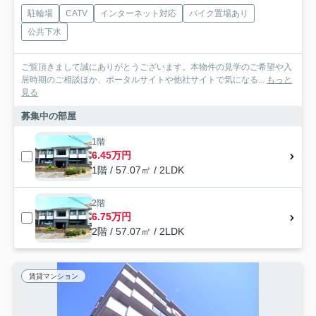
駐輪場
CATV
インターネット対応
バイク置場あり
公共下水
ご覧頂きまして誠にありがとうございます。本物件の見学のご希望や入
居時期のご相談ほか、ポータルサイトや他社サイトで気になる...
もっと
見る
募集中の部屋
1階
6.45万円
1階 / 57.07㎡ / 2LDK
2階
6.75万円
2階 / 57.07㎡ / 2LDK
賃貸マンション