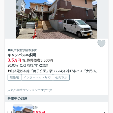
神戸市垂水区本多聞
キャンパス本多聞
3.5
万円
管理/共益費3,500円
20.03㎡ (1K) /築37年 /2階建
山陽電鉄本線「舞子公園」駅 バス4分 神戸市バス「大門橋」 停歩4分
駐輪場
インターネット対応
公共下水
人気の学生マンションです(*^^)v
募集中の部屋
1階
3.5万円