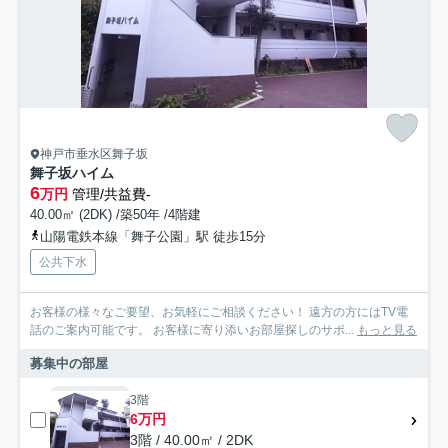
神戸市垂水区舞子坂
舞子坂ハイム
6
万円
管理/共益費-
40.00㎡ (2DK) /築50年 /4階建
山陽電鉄本線「舞子公園」駅 徒歩15分
公共下水
お客様の様々なご要望、お気軽にご相談ください！ 遠方の方にはTV電
話のご案内可能です。 お客様に寄り添いお部屋探しのサポ...
もっと見る
募集中の部屋
3階
6万円
3階 / 40.00㎡ / 2DK