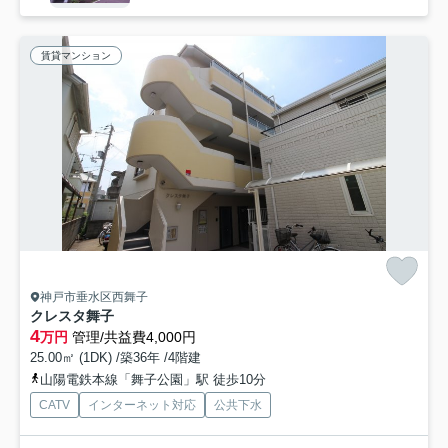
賃貸マンション
神戸市垂水区西舞子
クレスタ舞子
4
万円
管理/共益費4,000円
25.00㎡ (1DK) /築36年 /4階建
山陽電鉄本線「舞子公園」駅 徒歩10分
CATV
インターネット対応
公共下水