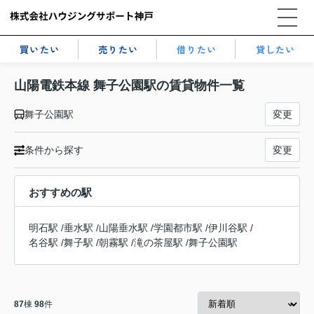
買いたい
売りたい
借りたい
貸したい
山陽電鉄本線 舞子公園駅の賃貸物件一覧
舞子公園駅
変更
条件から探す
変更
おすすめの駅
明石駅
/
垂水駅
/
山陽垂水駅
/
学園都市駅
/
伊川谷駅
/
名谷駅
/
舞子駅
/
朝霧駅
/
滝の茶屋駅
/
舞子公園駅
87
棟
98
件