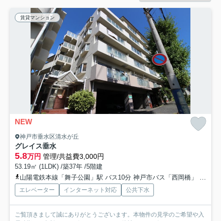
賃貸マンション
NEW
神戸市垂水区清水が丘
グレイス垂水
5.8
万円
管理/共益費3,000円
53.19㎡ (1LDK) /築37年 /5階建
山陽電鉄本線「舞子公園」駅 バス10分 神戸市バス「西岡橋」 停歩5分
エレベーター
インターネット対応
公共下水
ご覧頂きまして誠にありがとうございます。本物件の見学のご希望や入