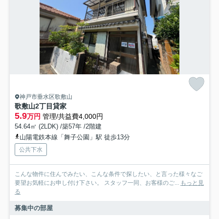
神戸市垂水区歌敷山
歌敷山2丁目貸家
5.9
万円
管理/共益費4,000円
54.64㎡ (2LDK) /築57年 /2階建
山陽電鉄本線「舞子公園」駅 徒歩13分
公共下水
こんな物件に住んでみたい、こんな条件で探したい、と言った様々なご
要望お気軽にお申し付け下さい。 スタッフ一同、お客様のご...
もっと見
る
募集中の部屋