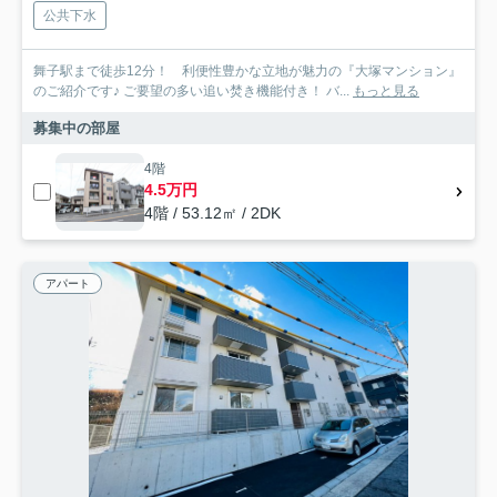
公共下水
舞子駅まで徒歩12分！ 利便性豊かな立地が魅力の『大塚マンション』
のご紹介です♪ ご要望の多い追い焚き機能付き！ バ...
もっと見る
募集中の部屋
4階
4.5万円
4階 / 53.12㎡ / 2DK
アパート