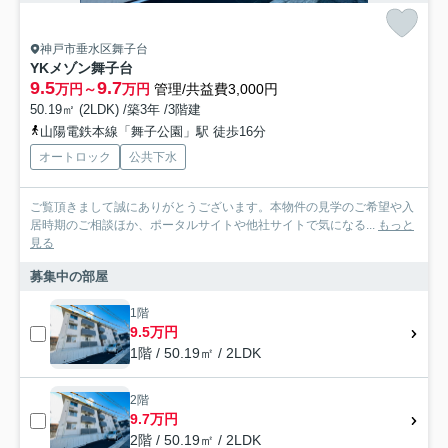
神戸市垂水区舞子台
YKメゾン舞子台
9.5
9.7
万円～
万円
管理/共益費3,000円
50.19㎡ (2LDK) /築3年 /3階建
山陽電鉄本線「舞子公園」駅 徒歩16分
オートロック
公共下水
ご覧頂きまして誠にありがとうございます。本物件の見学のご希望や入
居時期のご相談ほか、ポータルサイトや他社サイトで気になる...
もっと
見る
募集中の部屋
1階
9.5万円
1階 / 50.19㎡ / 2LDK
2階
9.7万円
2階 / 50.19㎡ / 2LDK