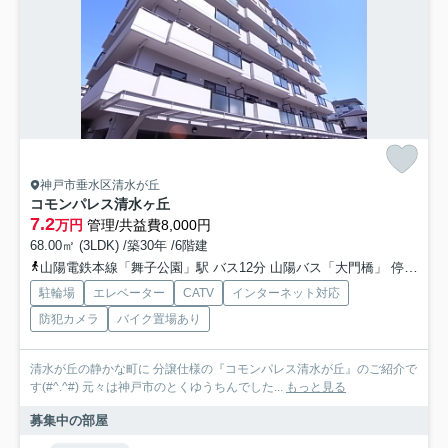
神戸市垂水区清水が丘
コモンパレス清水ヶ丘
7.2
万円
管理/共益費8,000円
68.00㎡ (3LDK) /築30年 /6階建
山陽電鉄本線「舞子公園」駅 バス12分 山陽バス「大門橋」 停歩5分
駐輪場
エレベーター
CATV
インターネット対応
防犯カメラ
バイク置場あり
清水が丘の静かな町に 分譲仕様の『コモンパレス清水が丘』のご紹介で
す(#^.^#) 元々は神戸市のとくゆうちんでした...
もっと見る
募集中の部屋