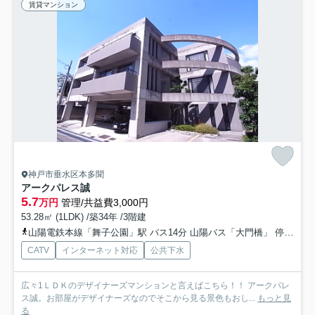
賃貸マンション
神戸市垂水区本多聞
アークパレス誠
5.7
万円
管理/共益費3,000円
53.28㎡ (1LDK) /築34年 /3階建
山陽電鉄本線「舞子公園」駅 バス14分 山陽バス「大門橋」 停歩5分
CATV
インターネット対応
公共下水
広々1ＬＤＫのデザイナーズマンションと言えばこちら！！ アークパレ
ス誠。お部屋がデザイナーズなのでそこから見る景色もおし...
もっと見
る