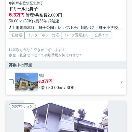
神戸市垂水区北舞子
ドミール北舞子
6.3
万円
管理/共益費2,000円
50.00㎡ (3DK) /築33年 /2階建
山陽電鉄本線「舞子公園」駅 バス10分 山陽バス「舞子小学校前」 停歩5分
駐輪場
インターネット対応
バイク置場あり
公共下水
駐車場も今なら空きがございます！
敷金・礼金ゼロゼロで初期費用が抑えれます♪
募集中の部屋
2階
6.3万円
2階 / 50.00㎡ / 3DK
賃貸マンション