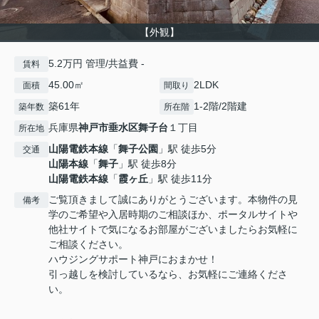
【外観】
5.2万円 管理/共益費 -
賃料
45.00㎡
2LDK
面積
間取り
築61年
1-2階/2階建
築年数
所在階
兵庫県
神戸市垂水区
舞子台
１丁目
所在地
山陽電鉄本線
「
舞子公園
」駅 徒歩5分
交通
山陽本線
「
舞子
」駅 徒歩8分
山陽電鉄本線
「
霞ヶ丘
」駅 徒歩11分
ご覧頂きまして誠にありがとうございます。本物件の見
備考
学のご希望や入居時期のご相談ほか、ポータルサイトや
他社サイトで気になるお部屋がございましたらお気軽に
ご相談ください。
ハウジングサポート神戸におまかせ！
引っ越しを検討しているなら、お気軽にご連絡くださ
い。