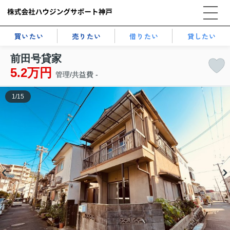
買いたい
売りたい
借りたい
貸したい
前田号貸家
5.2万円
管理/共益費 -
1
/
15