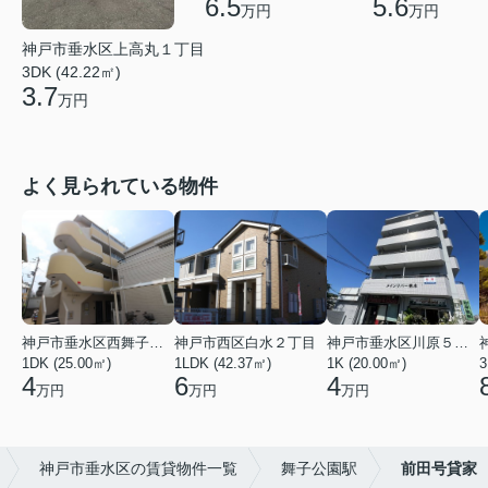
6.5
5.6
万円
万円
神戸市垂水区上高丸１丁目
3DK (42.22㎡)
3.7
万円
よく見られている物件
神戸市垂水区西舞子２丁目
神戸市西区白水２丁目
神戸市垂水区川原５丁目
1DK (25.00㎡)
1LDK (42.37㎡)
1K (20.00㎡)
3
4
6
4
万円
万円
万円
神戸市垂水区の賃貸物件一覧
舞子公園駅
前田号貸家