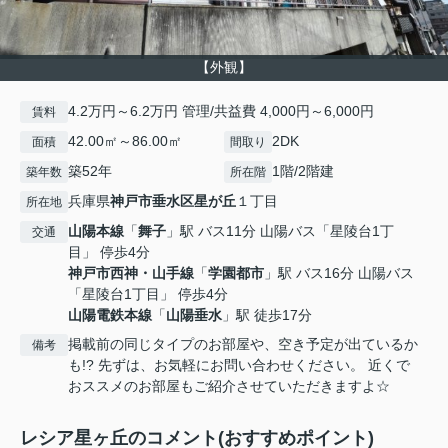
【外観】
4.2万円～6.2万円 管理/共益費 4,000円～6,000円
賃料
42.00㎡～86.00㎡
2DK
面積
間取り
築52年
1階/2階建
築年数
所在階
兵庫県
神戸市垂水区
星が丘
１丁目
所在地
山陽本線
「
舞子
」駅 バス11分 山陽バス「星陵台1丁
交通
目」 停歩4分
神戸市西神・山手線
「
学園都市
」駅 バス16分 山陽バス
「星陵台1丁目」 停歩4分
山陽電鉄本線
「
山陽垂水
」駅 徒歩17分
掲載前の同じタイプのお部屋や、空き予定が出ているか
備考
も!? 先ずは、お気軽にお問い合わせください。 近くで
おススメのお部屋もご紹介させていただきますよ☆
レシア星ヶ丘のコメント(おすすめポイント)