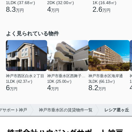
1LDK (37.68㎡)
2DK (32.00㎡)
1K (16.48㎡)
8.3
4
2.6
万円
万円
万円
よく見られている物件
神戸市西区白水２丁目
神戸市垂水区西舞子２丁目
神戸市垂水区海岸通
1LDK (42.37㎡)
1DK (25.00㎡)
3LDK (66.13㎡)
1
6
4
8.2
万円
万円
万円
グサポート神戸
神戸市垂水区の賃貸物件一覧
レシア星ヶ丘