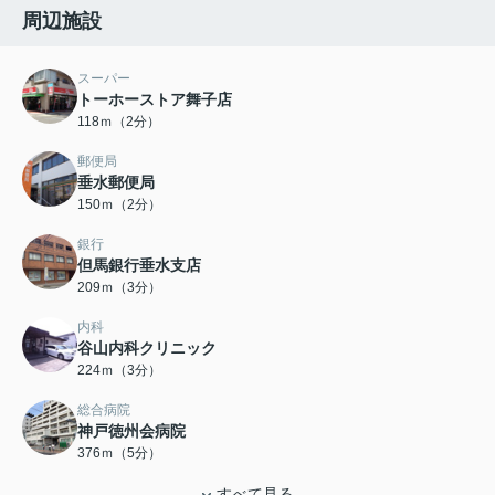
周辺施設
スーパー
トーホーストア舞子店
118ｍ（2分）
郵便局
垂水郵便局
150ｍ（2分）
銀行
但馬銀行垂水支店
209ｍ（3分）
内科
谷山内科クリニック
224ｍ（3分）
総合病院
神戸徳州会病院
376ｍ（5分）
すべて見る