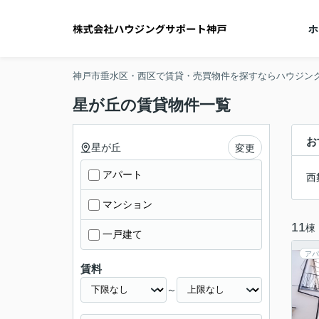
神戸市垂水区・西区で賃貸・売買物件を探すならハウジン
星が丘の賃貸物件一覧
お
星が丘
変更
アパート
西
マンション
11
棟
一戸建て
アパ
賃料
～