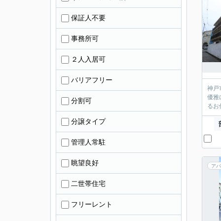
保証人不要
事務所可
２人入居可
バリアフリー
神戸
優雅
分割可
るお
分譲タイプ
管理人常駐
眺望良好
アパ
二世帯住宅
フリーレント