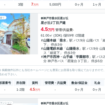
7
-
3階
5,000円
0ヶ月
1ヶ月
万円
建て
神戸市垂水区
星が丘
星が丘2丁目戸建
4.5
万円
管理/共益費-
61.00㎡ (3DK) /築59年 /2階建
山陽本線
「
垂水
」駅 バス9分 山陽バス「
下」 停歩3分
山陽電鉄本線
「
山陽垂水
」駅 バス9分 山
ス「細道下」 停歩3分
神戸市西神・山手線
「
学園都市
」駅 バス2
分 神戸市バス「星陵台３丁目」 停歩5分
ト掲載物件以外にも当社ホームページにも豊富にお部屋を取り揃えておりますので
合わせ下さい。
部屋番号
所在階
賃料
管理費・共益費
敷金/保証金
礼金
4.5
-
1-2階
-
0ヶ月
0ヶ月
万円
マンション
神戸市垂水区
星が丘