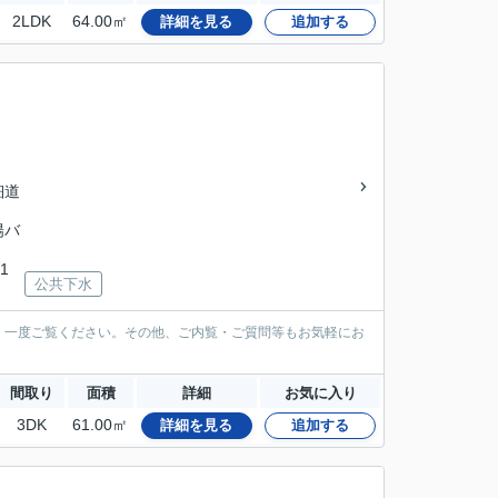
2LDK
64.00㎡
詳細を見る
追加する
細道
陽バ
1
公共下水
、一度ご覧ください。その他、ご内覧・ご質問等もお気軽にお
間取り
面積
詳細
お気に入り
3DK
61.00㎡
詳細を見る
追加する