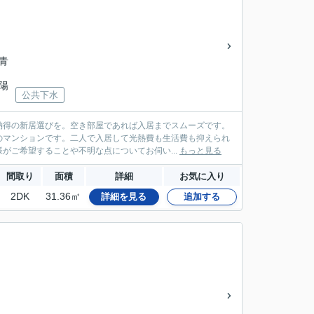
「青
山陽
公共下水
納得の新居選びを。空き部屋であれば入居までスムーズです。
のマンションです。二人で入居して光熱費も生活費も抑えられ
がご希望することや不明な点についてお伺い...
もっと見る
間取り
面積
詳細
お気に入り
2DK
31.36㎡
詳細を見る
追加する