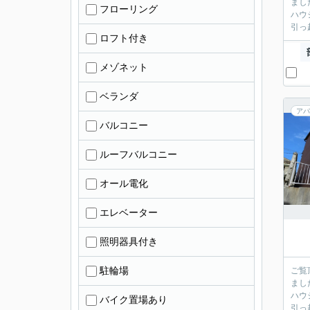
まし
フローリング
ハウ
引っ
ロフト付き
メゾネット
ベランダ
アパ
バルコニー
ルーフバルコニー
オール電化
エレベーター
照明器具付き
駐輪場
ご覧
まし
ハウ
バイク置場あり
引っ