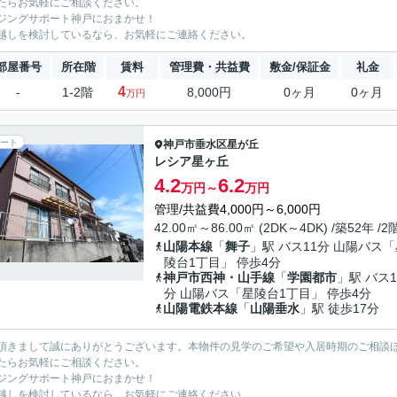
たらお気軽にご相談ください。
ジングサポート神戸におまかせ！
越しを検討しているなら、お気軽にご連絡ください。
部屋番号
所在階
賃料
管理費・共益費
敷金/保証金
礼金
4
-
1-2階
8,000円
0ヶ月
0ヶ月
万円
ート
神戸市垂水区
星が丘
レシア星ヶ丘
4.2
6.2
万円～
万円
管理/共益費4,000円～6,000円
42.00㎡～86.00㎡ (2DK～4DK) /築52年 /
山陽本線
「
舞子
」駅 バス11分 山陽バス
陵台1丁目」 停歩4分
神戸市西神・山手線
「
学園都市
」駅 バス1
分 山陽バス「星陵台1丁目」 停歩4分
山陽電鉄本線
「
山陽垂水
」駅 徒歩17分
頂きまして誠にありがとうございます。本物件の見学のご希望や入居時期のご相談
たらお気軽にご相談ください。
ジングサポート神戸におまかせ！
越しを検討しているなら、お気軽にご連絡ください。