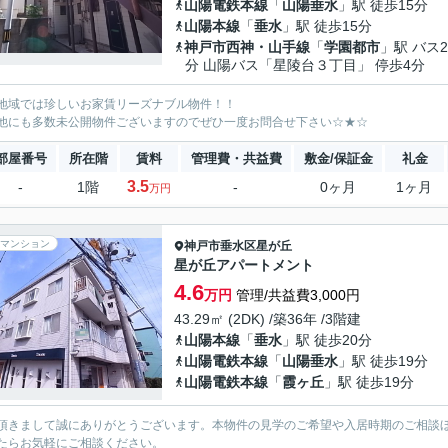
山陽電鉄本線
「
山陽垂水
」駅 徒歩15分
山陽本線
「
垂水
」駅 徒歩15分
神戸市西神・山手線
「
学園都市
」駅 バス2
分 山陽バス「星陵台３丁目」 停歩4分
地域では珍しいお家賃リーズナブル物件！！
他にも多数未公開物件ございますのでぜひ一度お問合せ下さい☆★☆
部屋番号
所在階
賃料
管理費・共益費
敷金/保証金
礼金
3.5
-
1階
-
0ヶ月
1ヶ月
万円
マンション
神戸市垂水区
星が丘
星が丘アパートメント
4.6
万円
管理/共益費3,000円
43.29㎡ (2DK) /築36年 /3階建
山陽本線
「
垂水
」駅 徒歩20分
山陽電鉄本線
「
山陽垂水
」駅 徒歩19分
山陽電鉄本線
「
霞ヶ丘
」駅 徒歩19分
頂きまして誠にありがとうございます。本物件の見学のご希望や入居時期のご相談
たらお気軽にご相談ください。