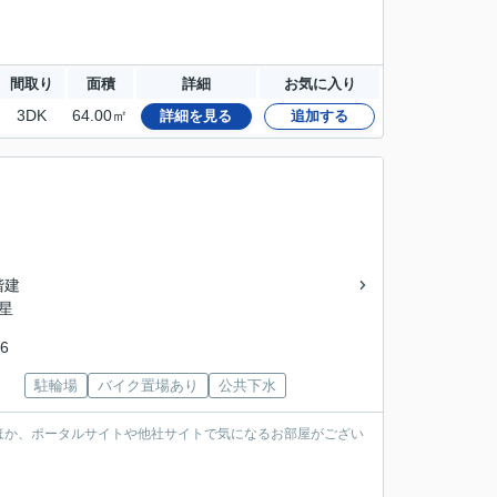
間取り
面積
詳細
お気に入り
3DK
64.00㎡
詳細を見る
追加する
2階建
「星
6
駐輪場
バイク置場あり
公共下水
ほか、ポータルサイトや他社サイトで気になるお部屋がござい