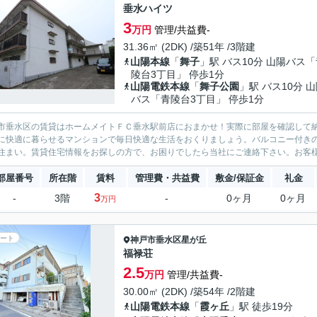
垂水ハイツ
3
万円
管理/共益費-
31.36㎡ (2DK) /築51年 /3階建
山陽本線
「
舞子
」駅 バス10分 山陽バス
陵台3丁目」 停歩1分
山陽電鉄本線
「
舞子公園
」駅 バス10分 
バス「青陵台3丁目」 停歩1分
市垂水区の賃貸はホームメイトＦＣ垂水駅前店におまかせ！実際に部屋を確認して
に快適に暮らせるマンションで毎日快適な生活をおくりましょう。バルコニー付き
住まい。賃貸住宅情報をお探しの方で、お困りでしたら当社にご連絡下さい。お客様
部屋番号
所在階
賃料
管理費・共益費
敷金/保証金
礼金
3
-
3階
-
0ヶ月
0ヶ月
万円
ート
神戸市垂水区
星が丘
福禄荘
2.5
万円
管理/共益費-
30.00㎡ (2DK) /築54年 /2階建
山陽電鉄本線
「
霞ヶ丘
」駅 徒歩19分