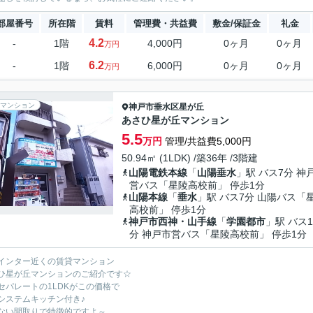
部屋番号
所在階
賃料
管理費・共益費
敷金/保証金
礼金
4.2
-
1階
4,000円
0ヶ月
0ヶ月
万円
6.2
-
1階
6,000円
0ヶ月
0ヶ月
万円
マンション
神戸市垂水区
星が丘
あさひ星が丘マンション
5.5
万円
管理/共益費5,000円
50.94㎡ (1LDK) /築36年 /3階建
山陽電鉄本線
「
山陽垂水
」駅 バス7分 神
営バス「星陵高校前」 停歩1分
山陽本線
「
垂水
」駅 バス7分 山陽バス「
高校前」 停歩1分
神戸市西神・山手線
「
学園都市
」駅 バス1
分 神戸市営バス「星陵高校前」 停歩1分
インター近くの賃貸マンション
ひ星が丘マンションのご紹介です☆
セパレートの1LDKがこの価格で
システムキッチン付き♪
ない間取りで特徴的ですよ～