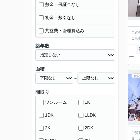
敷金・保証金なし
礼金・敷引なし
共益費・管理費込み
この
この
築年数
面積
賃貸
～
間取り
ワンルーム
1K
1DK
1LDK
2K
2DK
ご覧
まし