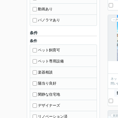
動画あり
パノラマあり
一戸
条件
条件
ペット飼育可
ペット専用設備
楽器相談
ネッ
陽当り良好
問い
閑静な住宅地
デザイナーズ
賃貸
リノベーション済