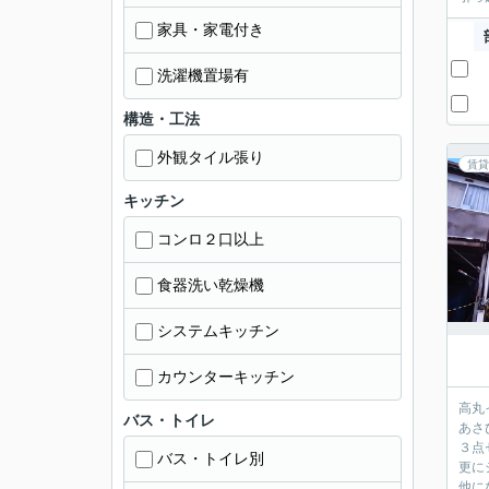
家具・家電付き
洗濯機置場有
構造・工法
外観タイル張り
賃貸
キッチン
コンロ２口以上
食器洗い乾燥機
システムキッチン
カウンターキッチン
高丸
バス・トイレ
あさ
３点
バス・トイレ別
更に
他に