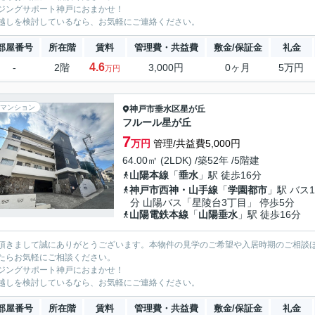
ジングサポート神戸におまかせ！
越しを検討しているなら、お気軽にご連絡ください。
部屋番号
所在階
賃料
管理費・共益費
敷金/保証金
礼金
4.6
-
2階
3,000円
0ヶ月
5万円
万円
マンション
神戸市垂水区
星が丘
フルール星が丘
7
万円
管理/共益費5,000円
64.00㎡ (2LDK) /築52年 /5階建
山陽本線
「
垂水
」駅 徒歩16分
神戸市西神・山手線
「
学園都市
」駅 バス1
分 山陽バス「星陵台3丁目」 停歩5分
山陽電鉄本線
「
山陽垂水
」駅 徒歩16分
頂きまして誠にありがとうございます。本物件の見学のご希望や入居時期のご相談
たらお気軽にご相談ください。
ジングサポート神戸におまかせ！
越しを検討しているなら、お気軽にご連絡ください。
部屋番号
所在階
賃料
管理費・共益費
敷金/保証金
礼金