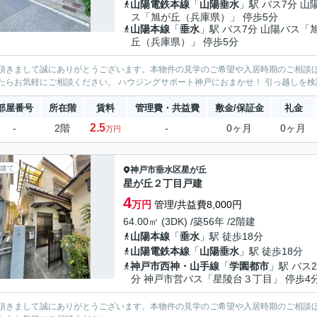
山陽電鉄本線
「
山陽垂水
」駅 バス7分 山
ス「旭が丘（兵庫県）」 停歩5分
山陽本線
「
垂水
」駅 バス7分 山陽バス「
丘（兵庫県）」 停歩5分
頂きまして誠にありがとうございます。本物件の見学のご希望や入居時期のご相談
たらお気軽にご相談ください。 ハウジングサポート神戸におまかせ！ 引っ越しを
部屋番号
所在階
賃料
管理費・共益費
敷金/保証金
礼金
2.5
-
2階
-
0ヶ月
0ヶ月
万円
建て
神戸市垂水区
星が丘
星が丘２丁目戸建
4
万円
管理/共益費8,000円
64.00㎡ (3DK) /築56年 /2階建
山陽本線
「
垂水
」駅 徒歩18分
山陽電鉄本線
「
山陽垂水
」駅 徒歩18分
神戸市西神・山手線
「
学園都市
」駅 バス2
分 神戸市営バス「星陵台３丁目」 停歩4
頂きまして誠にありがとうございます。本物件の見学のご希望や入居時期のご相談