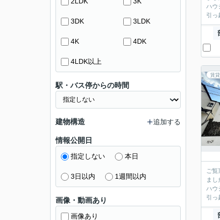
2LDK
3K
ハウ
引っ
3DK
3LDK
4K
4DK
4LDK以上
賃貸
駅・バス停からの時間
建物構造
追加する
情報公開日
指定しない
本日
ご覧
3日以内
1週間以内
まし
ハウ
引っ
画像・動画あり
画像あり