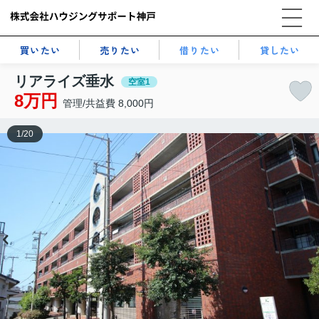
買いたい
売りたい
借りたい
貸したい
リアライズ垂水
空室1
8万円
管理/共益費 8,000円
1
/
20