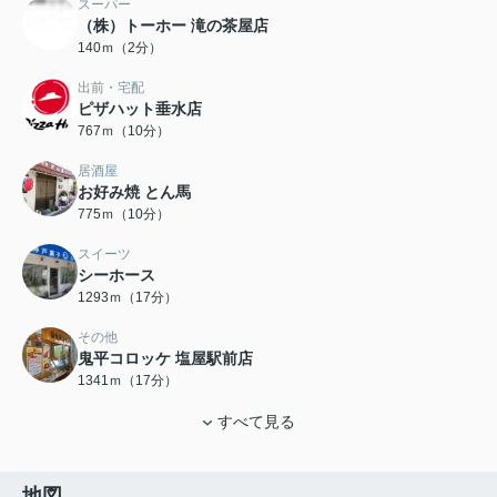
スーパー
（株）トーホー 滝の茶屋店
140ｍ（2分）
出前・宅配
ピザハット垂水店
767ｍ（10分）
居酒屋
お好み焼 とん馬
775ｍ（10分）
スイーツ
シーホース
1293ｍ（17分）
その他
鬼平コロッケ 塩屋駅前店
1341ｍ（17分）
すべて見る
地図