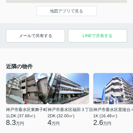
地図アプリで見る
メールで共有する
LINEで共有する
近隣の物件
神戸市垂水区東舞子町
神戸市垂水区福田３丁目
神戸市垂水区星陵台
1LDK (37.68㎡)
2DK (32.00㎡)
1K (16.48㎡)
8.3
4
2.6
万円
万円
万円