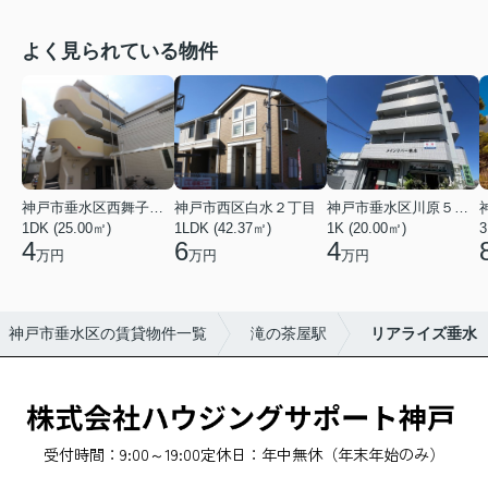
よく見られている物件
神戸市垂水区西舞子２丁目
神戸市西区白水２丁目
神戸市垂水区川原５丁目
1DK (25.00㎡)
1LDK (42.37㎡)
1K (20.00㎡)
3
4
6
4
万円
万円
万円
神戸市垂水区の賃貸物件一覧
滝の茶屋駅
リアライズ垂水
受付時間：9:00～19:00
定休日：年中無休（年末年始のみ）