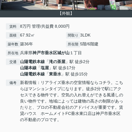
【外観】
8万円 管理/共益費 8,000円
賃料
67.92㎡
3LDK
面積
間取り
築36年
5階/6階建
築年数
所在階
兵庫県
神戸市垂水区
城が山
１丁目
所在地
山陽電鉄本線
「
滝の茶屋
」駅 徒歩2分
交通
山陽本線
「
塩屋
」駅 徒歩17分
山陽電鉄本線
「
東垂水
」駅 徒歩15分
新着情報：リアライズ垂水の空室情報ならコチラ。こち
備考
らはマンションタイプになります。徒歩2分で駅にアク
セスできる物件です。空気の入れ替えができる風通しの
良い物件です。地域によっては建物の高さの制限があっ
たりと、プロの不動産会社のアドバイスが重要です。賃
貸ハウス ホームメイトFC垂水東口店は神戸市垂水区
の不動産のプロです。