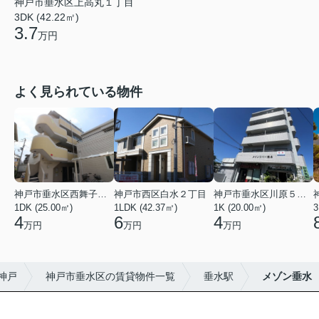
神戸市垂水区上高丸１丁目
3DK (42.22㎡)
3.7
万円
よく見られている物件
神戸市垂水区西舞子２丁目
神戸市西区白水２丁目
神戸市垂水区川原５丁目
1DK (25.00㎡)
1LDK (42.37㎡)
1K (20.00㎡)
3
4
6
4
万円
万円
万円
神戸
神戸市垂水区の賃貸物件一覧
垂水駅
メゾン垂水