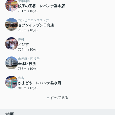
中華料理
餃子の王将 レバンテ垂水店
731ｍ（10分）
コンビニエンスストア
セブンイレブン日向店
763ｍ（10分）
寿司
えびす
764ｍ（10分）
市役所・区役所
垂水区役所
766ｍ（10分）
弁当
かまどや レバンテ垂水店
910ｍ（12分）
すべて見る
地図