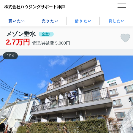
買いたい
売りたい
借りたい
貸したい
メゾン垂水
空室1
2.7万円
管理/共益費 5,000円
1
/
14