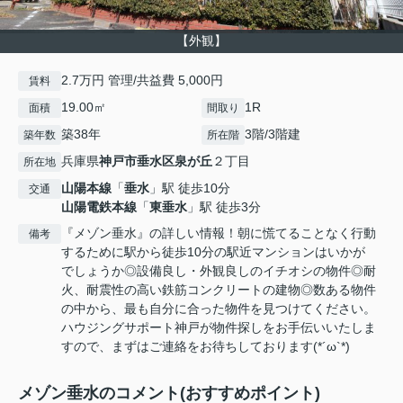
【外観】
2.7万円 管理/共益費 5,000円
賃料
19.00㎡
1R
面積
間取り
築38年
3階/3階建
築年数
所在階
兵庫県
神戸市垂水区
泉が丘
２丁目
所在地
山陽本線
「
垂水
」駅 徒歩10分
交通
山陽電鉄本線
「
東垂水
」駅 徒歩3分
『メゾン垂水』の詳しい情報！朝に慌てることなく行動
備考
するために駅から徒歩10分の駅近マンションはいかが
でしょうか◎設備良し・外観良しのイチオシの物件◎耐
火、耐震性の高い鉄筋コンクリートの建物◎数ある物件
の中から、最も自分に合った物件を見つけてください。
ハウジングサポート神戸が物件探しをお手伝いいたしま
すので、まずはご連絡をお待ちしております(*´ω`*)
メゾン垂水のコメント(おすすめポイント)