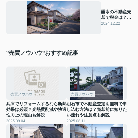
垂水の不動産売
却で税金は？
具体的な対策を
2024.12.22
ご紹介
”売買ノウハウ”おすすめ記事
売買ノウハウ
売買ノウハウ
兵庫でリフォームするなら断熱
明石市で不動産査定を無料で申
効果は必須？光熱費削減や快適
し込む方法は？売却前に知りた
性向上の理由も解説
い流れや注意点も解説
2025.09.04
2025.08.11