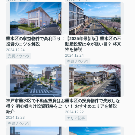
垂水区の収益物件で高利回り！
【2025年最新版】垂水区の不
投資のコツを解説
動産投資は今が狙い目？ 将来
性を解説
2024.12.24
2024.12.24
売買ノウハウ
売買ノウハウ
神戸市垂水区で不動産投資はお
垂水区の投資物件で失敗しな
得？ 初心者向け投資戦略をご
い！ おすすめエリアを解説
紹介
2024.12.22
2024.12.23
エリア記事
売買ノウハウ