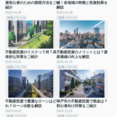
資初心者のための節税方法をご
鍵！各地域の特徴と投資効果を
紹介
解説
2025.03.28
2025.03.28
売買ノウハウ
売買ノウハウ
不動産投資のリスクって何？具
不動産投資のメリットとは？資
体的な対策をご紹介
産価値の向上を解説
2025.03.25
2025.03.25
売買ノウハウ
売買ノウハウ
不動産投資で最適なローンはど
神戸市の不動産投資で税金は？
れ？ローン比較を解説
初心者向け対策をご紹介
2025.03.25
2024.12.25
売買ノウハウ
売買ノウハウ