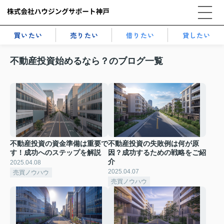
買いたい
売りたい
借りたい
貸したい
不動産投資始めるなら？のブログ一覧
不動産投資の資金準備は重要で
不動産投資の失敗例は何が原
す！成功へのステップを解説
因？成功するための戦略をご紹
介
2025.04.08
2025.04.07
売買ノウハウ
売買ノウハウ