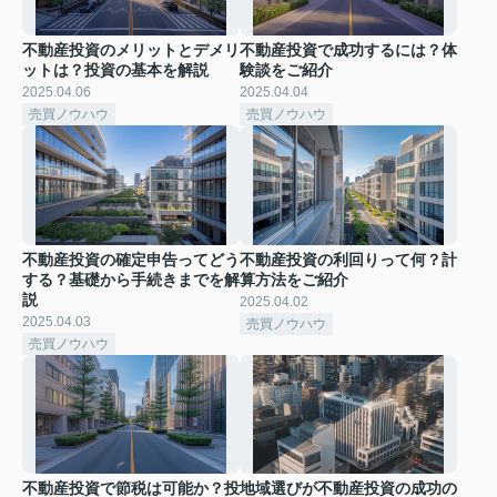
不動産投資のメリットとデメリ
不動産投資で成功するには？体
ットは？投資の基本を解説
験談をご紹介
2025.04.06
2025.04.04
売買ノウハウ
売買ノウハウ
不動産投資の確定申告ってどう
不動産投資の利回りって何？計
する？基礎から手続きまでを解
算方法をご紹介
説
2025.04.02
2025.04.03
売買ノウハウ
売買ノウハウ
不動産投資で節税は可能か？投
地域選びが不動産投資の成功の