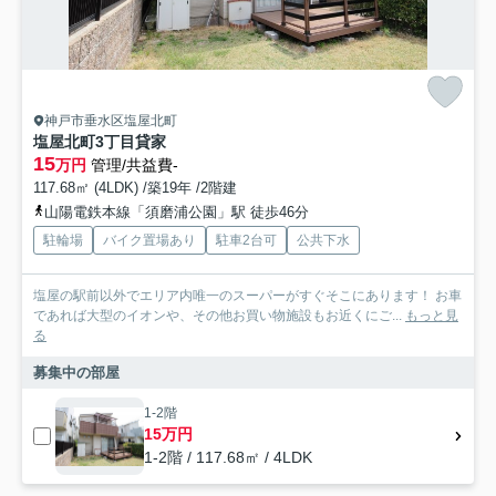
神戸市垂水区塩屋北町
塩屋北町3丁目貸家
15
万円
管理/共益費-
117.68㎡ (4LDK) /築19年 /2階建
山陽電鉄本線「須磨浦公園」駅 徒歩46分
駐輪場
バイク置場あり
駐車2台可
公共下水
塩屋の駅前以外でエリア内唯一のスーパーがすぐそこにあります！ お車
であれば大型のイオンや、その他お買い物施設もお近くにご...
もっと見
る
募集中の部屋
1-2階
15万円
1-2階 / 117.68㎡ / 4LDK