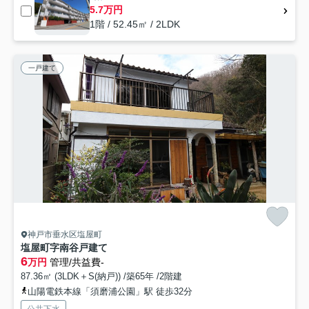
5.7万円
1階 / 52.45㎡ / 2LDK
一戸建て
神戸市垂水区塩屋町
塩屋町字南谷戸建て
6
万円
管理/共益費-
87.36㎡ (3LDK＋S(納戸)) /築65年 /2階建
山陽電鉄本線「須磨浦公園」駅 徒歩32分