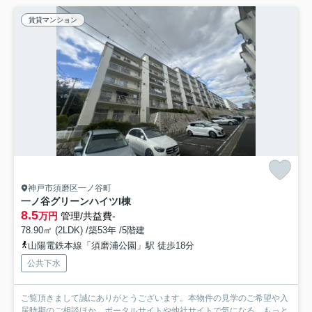
賃貸マンション
神戸市須磨区一ノ谷町
一ノ谷グリーンハイツI棟
8.5
万円
管理/共益費-
78.90㎡ (2LDK) /築53年 /5階建
山陽電鉄本線「須磨浦公園」駅 徒歩18分
公共下水
ご覧頂きまして誠にありがとうございます。本物件の見学のご希望や入
居時期のご相談ほか、ポータルサイトや他社サイトで気になる...
もっと