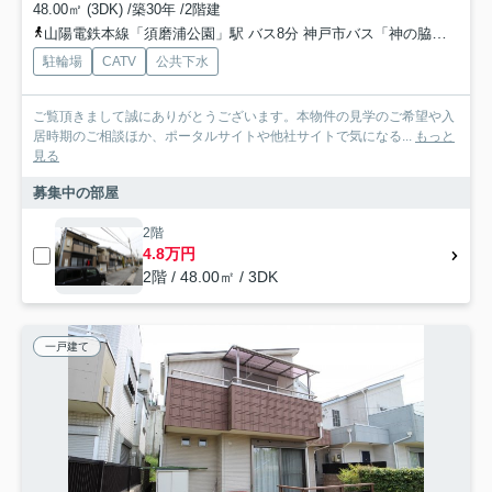
48.00㎡ (3DK) /築30年 /2階建
山陽電鉄本線「須磨浦公園」駅 バス8分 神戸市バス「神の脇」 停歩8分
駐輪場
CATV
公共下水
ご覧頂きまして誠にありがとうございます。本物件の見学のご希望や入
居時期のご相談ほか、ポータルサイトや他社サイトで気になる...
もっと
見る
募集中の部屋
2階
4.8万円
2階 / 48.00㎡ / 3DK
一戸建て