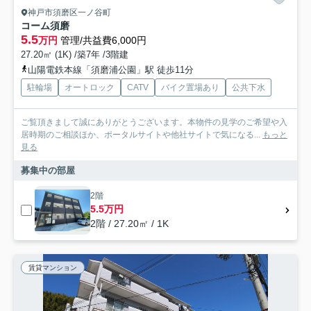
神戸市須磨区一ノ谷町
コーム須磨
5.5
万円
管理/共益費6,000円
27.20㎡ (1K) /築7年 /3階建
山陽電鉄本線「須磨浦公園」駅 徒歩11分
駐輪場
オートロック
CATV
バイク置場あり
公共下水
ご覧頂きまして誠にありがとうございます。本物件の見学のご希望や入
居時期のご相談ほか、ポータルサイトや他社サイトで気になる...
もっと
見る
募集中の部屋
2階
5.5万円
2階 / 27.20㎡ / 1K
賃貸マンション