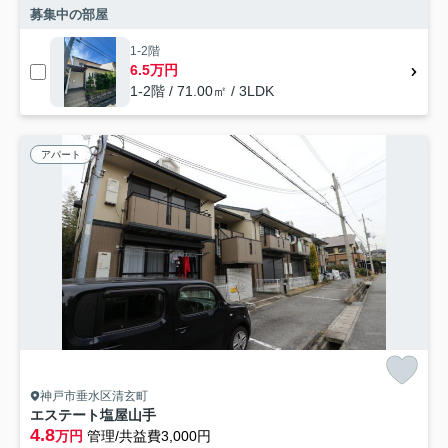
募集中の部屋
1-2階
6.5万円
1-2階 / 71.00㎡ / 3LDK
アパート
神戸市垂水区清玄町
エステート塩屋山手
4.8
万円
管理/共益費3,000円