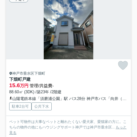
神戸市垂水区下畑町
下畑町戸建
15.6
万円
管理/共益費-
88.60㎡ (3DK) /築23年 /2階建
山陽電鉄本線「須磨浦公園」駅 バス28分 神戸市バス「向井（神戸市垂水区）」 停歩12分
駐車2台可
公共下水
ペット可物件は大事なペットと離れたくない愛犬家、愛猫家の方に。こ
ちらの物件の他にもハウジングサポート神戸では神戸市垂水区...
もっと
見る