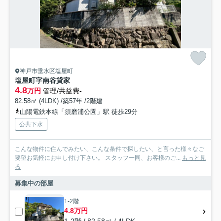
神戸市垂水区塩屋町
塩屋町字南谷貸家
4.8
万円
管理/共益費-
82.58㎡ (4LDK) /築57年 /2階建
山陽電鉄本線「須磨浦公園」駅 徒歩29分
公共下水
こんな物件に住んでみたい、こんな条件で探したい、と言った様々なご
要望お気軽にお申し付け下さい。 スタッフ一同、お客様のご...
もっと見
る
募集中の部屋
1-2階
4.8万円