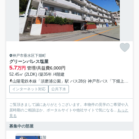
神戸市垂水区下畑町
グリーンパレス塩屋
5.7
万円
管理/共益費6,000円
52.45㎡ (2LDK) /築35年 /4階建
山陽電鉄本線「須磨浦公園」駅 バス28分 神戸市バス「下畑上口」 停歩8分
インターネット対応
公共下水
ご覧頂きまして誠にありがとうございます。本物件の見学のご希望や入
居時期のご相談ほか、ポータルサイトや他社サイトで気になる...
もっと
見る
募集中の部屋
1階