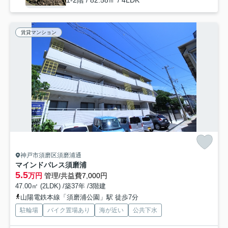
1-2階 / 82.58㎡ / 4LDK
賃貸マンション
神戸市須磨区須磨浦通
マインドパレス須磨浦
5.5
万円
管理/共益費7,000円
47.00㎡ (2LDK) /築37年 /3階建
山陽電鉄本線「須磨浦公園」駅 徒歩7分
駐輪場
バイク置場あり
海が近い
公共下水