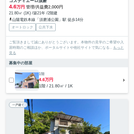
コスティエーロ須磨
4.6
万円
管理/共益費2,000円
21.80㎡ (1K) /築21年 /2階建
山陽電鉄本線「須磨浦公園」駅 徒歩14分
オートロック
公共下水
ご覧頂きまして誠にありがとうございます。本物件の見学のご希望や入
居時期のご相談ほか、ポータルサイトや他社サイトで気になる...
もっと
見る
募集中の部屋
1階
4.6万円
1階 / 21.80㎡ / 1K
一戸建て