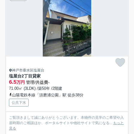
神戸市垂水区塩屋台
塩屋台2丁目貸家
6.5
万円
管理/共益費-
71.00㎡ (3LDK) /築50年 /2階建
山陽電鉄本線「須磨浦公園」駅 徒歩38分
公共下水
ご覧頂きまして誠にありがとうございます。本物件の見学のご希望や入
居時期のご相談ほか、ポータルサイトや他社サイトで気になる...
もっと
見る