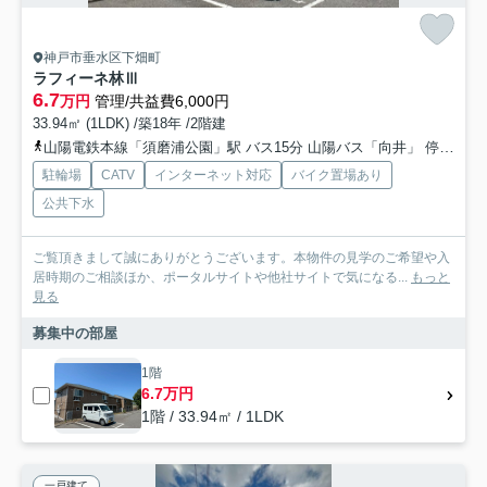
神戸市垂水区下畑町
ラフィーネ林Ⅲ
6.7
万円
管理/共益費6,000円
33.94㎡ (1LDK) /築18年 /2階建
山陽電鉄本線「須磨浦公園」駅 バス15分 山陽バス「向井」 停歩2分
駐輪場
CATV
インターネット対応
バイク置場あり
公共下水
ご覧頂きまして誠にありがとうございます。本物件の見学のご希望や入
居時期のご相談ほか、ポータルサイトや他社サイトで気になる...
もっと
見る
募集中の部屋
1階
6.7万円
1階 / 33.94㎡ / 1LDK
一戸建て