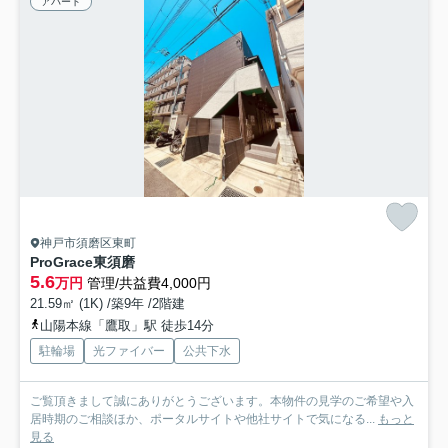
アパート
神戸市須磨区東町
ProGrace東須磨
5.6
万円
管理/共益費4,000円
21.59㎡ (1K) /築9年 /2階建
山陽本線「鷹取」駅 徒歩14分
駐輪場
光ファイバー
公共下水
ご覧頂きまして誠にありがとうございます。本物件の見学のご希望や入
居時期のご相談ほか、ポータルサイトや他社サイトで気になる...
もっと
見る