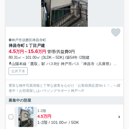
神戸市須磨区禅昌寺町
禅昌寺町１丁目戸建
4.5
15.6
万円～
万円
管理/共益費0円
80.31㎡～101.00㎡ (3LDK～5DK) /築54年 /2階建
山陽本線「鷹取」駅 バス8分 神戸市バス「禅昌寺（兵庫県）」 停歩13分
公共下水
豊富な物件写真情報と丁寧な接客を心がけ「お客様満足度No１！」へ躍
進中！お部屋探しはハウジングサポート神戸へ!!!
募集中の部屋
1-2階
4.5万円
1-2階 / 101.00㎡ / 5DK