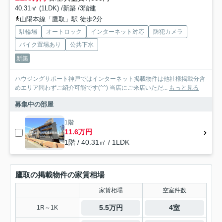
40.31㎡ (1LDK) /新築 /3階建
山陽本線「鷹取」駅 徒歩2分
駐輪場
オートロック
インターネット対応
防犯カメラ
バイク置場あり
公共下水
新築
ハウジングサポート神戸ではインターネット掲載物件は他社様掲載分含
めエリア問わずご紹介可能です(^^) 当店にご来店いただ...
もっと見る
募集中の部屋
1階
11.6万円
1階 / 40.31㎡ / 1LDK
鷹取の掲載物件の家賃相場
家賃相場
空室件数
5.5万円
4室
1R～1K