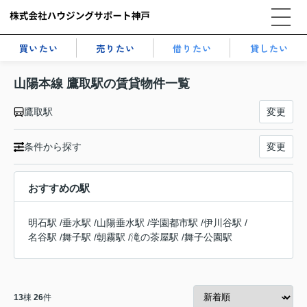
買いたい
売りたい
借りたい
貸したい
山陽本線 鷹取駅の賃貸物件一覧
鷹取駅
変更
条件から探す
変更
おすすめの駅
明石駅
/
垂水駅
/
山陽垂水駅
/
学園都市駅
/
伊川谷駅
/
名谷駅
/
舞子駅
/
朝霧駅
/
滝の茶屋駅
/
舞子公園駅
13
棟
26
件