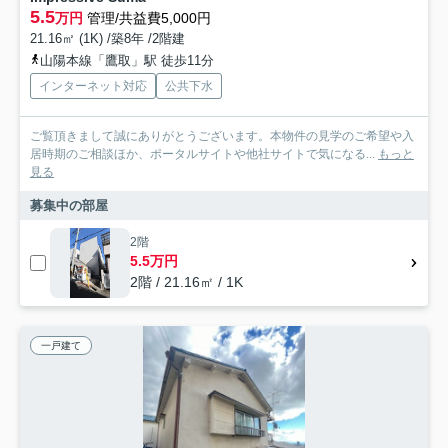
5.5
万円
管理/共益費5,000円
21.16㎡ (1K) /築8年 /2階建
山陽本線「鷹取」駅 徒歩11分
インターネット対応
公共下水
ご覧頂きまして誠にありがとうございます。本物件の見学のご希望や入
居時期のご相談ほか、ポータルサイトや他社サイトで気になる...
もっと
見る
募集中の部屋
2階
5.5万円
2階 / 21.16㎡ / 1K
一戸建て