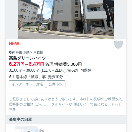
NEW
神戸市須磨区戸政町
高島グリーンハイツ
6.2
6.4
万円～
万円
管理/共益費3,000円
31.00㎡～39.00㎡ (1LDK～2LDK) /築52年 /4階建
山陽本線「鷹取」駅 徒歩10分
インターネット対応
公共下水
ご覧頂きまして誠にありがとうございます。本物件の見学のご希望や入
居時期のご相談ほか、ポータルサイトや他社サイトで気になる...
もっと
見る
募集中の部屋
2階