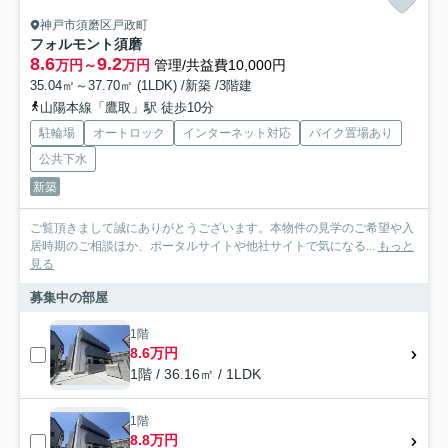
神戸市須磨区戸政町
フォルモント須磨
8.6
9.2
万円～
万円
管理/共益費10,000円
35.04㎡～37.70㎡ (1LDK) /新築 /3階建
山陽本線「鷹取」駅 徒歩10分
駐輪場
オートロック
インターネット対応
バイク置場あり
公共下水
新築
ご覧頂きまして誠にありがとうございます。本物件の見学のご希望や入
居時期のご相談ほか、ポータルサイトや他社サイトで気になる...
もっと
見る
募集中の部屋
1階
8.6万円
1階 / 36.16㎡ / 1LDK
1階
8.8万円