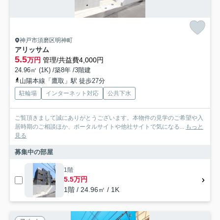
神戸市須磨区明神町
アリッサム
5.5
万円
管理/共益費4,000円
24.96㎡ (1K) /築8年 /3階建
山陽本線「鷹取」駅 徒歩27分
駐輪場
インターネット対応
公共下水
ご覧頂きまして誠にありがとうございます。本物件の見学のご希望や入
居時期のご相談ほか、ポータルサイトや他社サイトで気になる...
もっと
見る
募集中の部屋
1階
5.5万円
1階 / 24.96㎡ / 1K