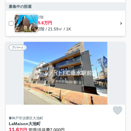
募集中の部屋
2階
5.6万円
2階 / 21.59㎡ / 1K
アパート
神戸市須磨区大池町
LaMaison大池町
11.6
万円
管理/共益費7,000円