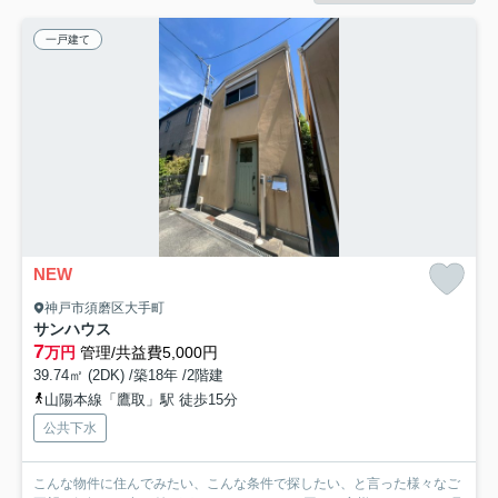
一戸建て
NEW
神戸市須磨区大手町
サンハウス
7
万円
管理/共益費5,000円
39.74㎡ (2DK) /築18年 /2階建
山陽本線「鷹取」駅 徒歩15分
公共下水
こんな物件に住んでみたい、こんな条件で探したい、と言った様々なご