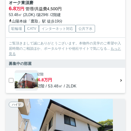
オーク東須磨
6.8
万円
管理/共益費4,500円
53.48㎡ (2LDK) /築29年 /2階建
山陽本線「鷹取」駅 徒歩19分
駐輪場
CATV
インターネット対応
公共下水
ご覧頂きまして誠にありがとうございます。本物件の見学のご希望や入
居時期のご相談ほか、ポータルサイトや他社サイトで気になる...
もっと
見る
募集中の部屋
2階
6.8万円
2階 / 53.48㎡ / 2LDK
ハイツ