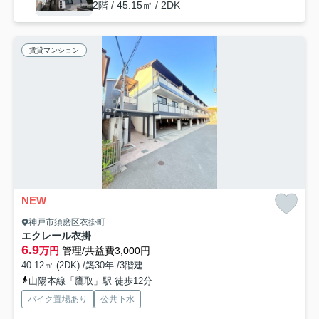
2階 / 45.15㎡ / 2DK
賃貸マンション
NEW
神戸市須磨区衣掛町
エクレール衣掛
6.9
万円
管理/共益費3,000円
40.12㎡ (2DK) /築30年 /3階建
山陽本線「鷹取」駅 徒歩12分
バイク置場あり
公共下水