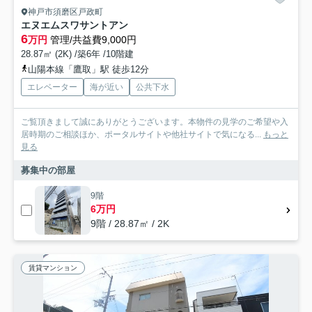
神戸市須磨区戸政町
エヌエムスワサントアン
6
万円
管理/共益費9,000円
28.87㎡ (2K) /築6年 /10階建
山陽本線「鷹取」駅 徒歩12分
エレベーター
海が近い
公共下水
ご覧頂きまして誠にありがとうございます。本物件の見学のご希望や入
居時期のご相談ほか、ポータルサイトや他社サイトで気になる...
もっと
見る
募集中の部屋
9階
6万円
9階 / 28.87㎡ / 2K
賃貸マンション