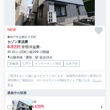
NEW
神戸市須磨区大手町
セゾン東須磨
6.5
万円
管理/共益費-
45.15㎡ (2DK) /築29年 /2階建
山陽本線「鷹取」駅 徒歩15分
駐輪場
CATV
インターネット対応
公共下水
ご覧頂きまして誠にありがとうございます。本物件の見学のご希望や入
居時期のご相談ほか、ポータルサイトや他社サイトで気になる...
もっと
見る
募集中の部屋
2階
6.5万円