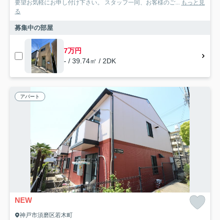
要望お気軽にお申し付け下さい。 スタッフ一同、お客様のご...
もっと見
る
募集中の部屋
7万円
- / 39.74㎡ / 2DK
アパート
NEW
神戸市須磨区若木町