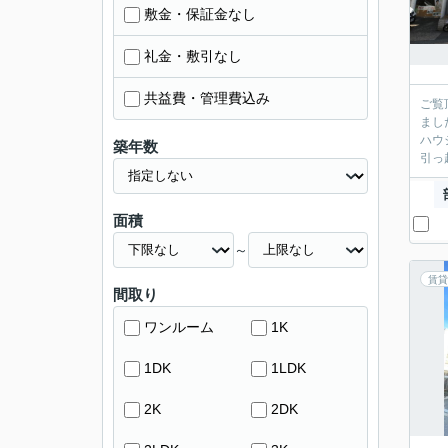
敷金・保証金なし
礼金・敷引なし
共益費・管理費込み
ご覧
まし
ハウ
築年数
引っ
面積
～
賃貸
間取り
ワンルーム
1K
1DK
1LDK
2K
2DK