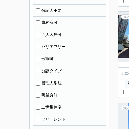
保証人不要
賃貸
事務所可
２人入居可
バリアフリー
分割可
分譲タイプ
新生
管理人常駐
眺望良好
二世帯住宅
賃貸
フリーレント