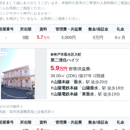
頂きまして誠にありがとうございます。本物件の見学のご希望や入居時期のご相談
たらお気軽にご相談ください。
ジングサポート神戸におまかせ！
越しを検討しているなら、お気軽にご連絡ください。
部屋番号
所在階
賃料
管理費・共益費
敷金/保証金
礼金
5.7
-
3階
3,000円
0万円
0ヶ月
万円
ート
神戸市垂水区
大町
第二清住ハイツ
5.9
万円
管理/共益費-
38.00㎡ (2DK) /築37年 /2階建
山陽本線
「
垂水
」駅 徒歩20分
山陽電鉄本線
「
山陽垂水
」駅 徒歩18分
山陽電鉄本線
「
東垂水
」駅 徒歩19分
ゼロゼロ物件☆
洗面・室内洗濯機置場と設備充実☆
部屋番号
所在階
賃料
管理費・共益費
敷金/保証金
礼金