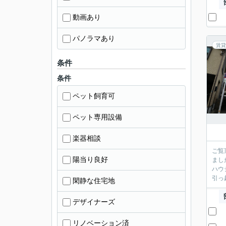
動画あり
パノラマあり
賃貸
条件
条件
ペット飼育可
ペット専用設備
楽器相談
ご覧
陽当り良好
まし
ハウ
引っ
閑静な住宅地
デザイナーズ
リノベーション済