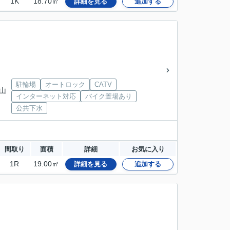
1K
18.70㎡
詳細を見る
追加する
駐輪場
オートロック
CATV
 山
インターネット対応
バイク置場あり
公共下水
間取り
面積
詳細
お気に入り
1R
19.00㎡
詳細を見る
追加する