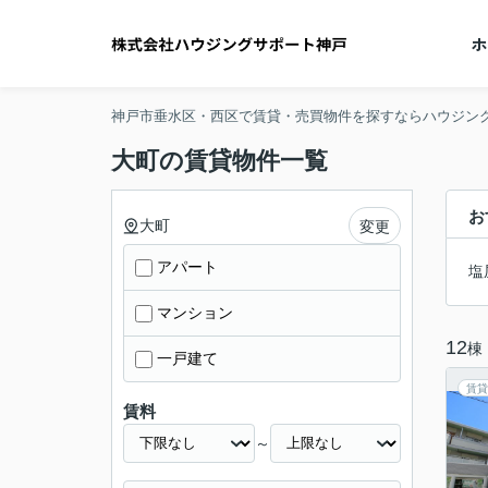
神戸市垂水区・西区で賃貸・売買物件を探すならハウジン
大町の賃貸物件一覧
お
大町
変更
アパート
塩
マンション
12
棟
一戸建て
賃貸
賃料
～