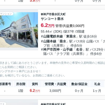
5.9
-
1階
-
0ヶ月
0ヶ月
万円
マンション
神戸市垂水区
大町
サンコート垂水
6.2
万円
管理/共益費3,000円
55.44㎡ (3DK) /築37年 /3階建
山陽電鉄本線
「
東垂水
」駅 徒歩16分
山陽本線
「
垂水
」駅 バス8分 山陽バス「
ブ前（兵庫県）」 停歩5分
神戸市西神・山手線
「
名谷
」駅 バス29分
陽バス「クラブ前（兵庫県）」 停歩6分
頂きまして誠にありがとうございます。本物件の見学のご希望や入居時期のご相談
たらお気軽にご相談ください。
ジングサポート神戸におまかせ！
越しを検討しているなら、お気軽にご連絡ください。
部屋番号
所在階
賃料
管理費・共益費
敷金/保証金
礼金
6.2
-
1階
3,000円
0ヶ月
1ヶ月
万円
ート
神戸市垂水区
大町