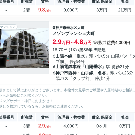
部屋番号
所在階
賃料
管理費・共益費
敷金/保証金
礼金
9.8
-
2階
9,000円
3万円
21万円
万円
マンション
神戸市垂水区
大町
メゾンブランシェ大町
2.9
4.8
万円～
万円
管理/共益費4,000円
18.70㎡ (1K) /築36年 /5階建
山陽本線
「
垂水
」駅 バス5分 山陽バス「
ブ前」 停歩4分
山陽電鉄本線
「
山陽垂水
」駅 徒歩21分
神戸市西神・山手線
「
名谷
」駅 バス26分
陽バス「クラブ前」 停歩4分
頂きまして誠にありがとうございます。本物件の見学のご希望や入居時期のご相談
たらお気軽にご相談ください。
ジングサポート神戸におまかせ！
越しを検討しているなら、お気軽にご連絡ください。
部屋番号
所在階
賃料
管理費・共益費
敷金/保証金
礼金
2.9
-
3階
4,000円
0ヶ月
0万円
万円