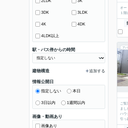
2LDK
3K
オー
3DK
3LDK
１階
4K
4DK
4LDK以上
アパ
駅・バス停からの時間
建物構造
追加する
情報公開日
指定しない
本日
3日以内
1週間以内
ご覧
まし
ハウ
画像・動画あり
引っ
画像あり