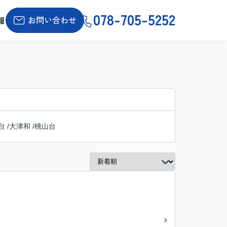
078-705-5252
お問い合わせ
報
台
/
大津和
/
桃山台