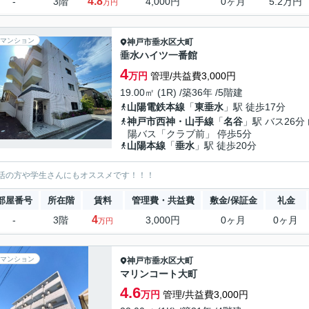
4.8
-
3階
4,000円
0ヶ月
5.2万円
万円
マンション
神戸市垂水区
大町
垂水ハイツ一番館
4
万円
管理/共益費3,000円
19.00㎡ (1R) /築36年 /5階建
山陽電鉄本線
「
東垂水
」駅 徒歩17分
神戸市西神・山手線
「
名谷
」駅 バス26分
陽バス「クラブ前」 停歩5分
山陽本線
「
垂水
」駅 徒歩20分
活の方や学生さんにもオススメです！！！
部屋番号
所在階
賃料
管理費・共益費
敷金/保証金
礼金
4
-
3階
3,000円
0ヶ月
0ヶ月
万円
マンション
神戸市垂水区
大町
マリンコート大町
4.6
万円
管理/共益費3,000円