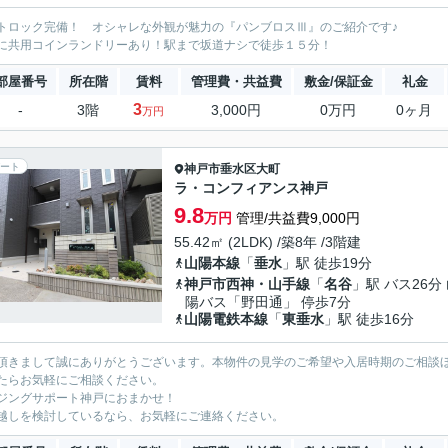
トロック完備！ オシャレな外観が魅力の『パンブロスⅢ』のご紹介です♪
に共用コインランドリーあり！駅まで坂道ナシで徒歩１５分！
部屋番号
所在階
賃料
管理費・共益費
敷金/保証金
礼金
3
-
3階
3,000円
0万円
0ヶ月
万円
ート
神戸市垂水区
大町
ラ・コンフィアンス神戸
9.8
万円
管理/共益費9,000円
55.42㎡ (2LDK) /築8年 /3階建
山陽本線
「
垂水
」駅 徒歩19分
神戸市西神・山手線
「
名谷
」駅 バス26分
陽バス「野田通」 停歩7分
山陽電鉄本線
「
東垂水
」駅 徒歩16分
頂きまして誠にありがとうございます。本物件の見学のご希望や入居時期のご相談
たらお気軽にご相談ください。
ジングサポート神戸におまかせ！
越しを検討しているなら、お気軽にご連絡ください。