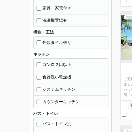
家具・家電付き
賃貸
洗濯機置場有
構造・工法
外観タイル張り
キッチン
コンロ２口以上
食器洗い乾燥機
ご覧
まし
システムキッチン
ハウ
引っ
カウンターキッチン
バス・トイレ
バス・トイレ別
アパ