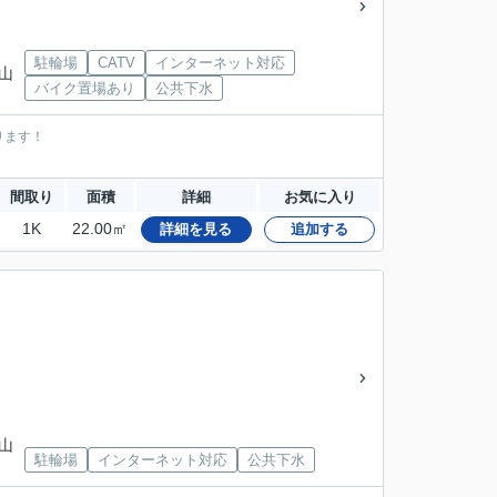
駐輪場
CATV
インターネット対応
 山
バイク置場あり
公共下水
ります！
間取り
面積
詳細
お気に入り
1K
22.00㎡
詳細を見る
追加する
 山
駐輪場
インターネット対応
公共下水