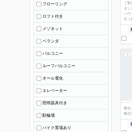
ご覧
フローリング
まし
ハウ
ロフト付き
引っ
メゾネット
ベランダ
バルコニー
アパ
ルーフバルコニー
オール電化
エレベーター
照明器具付き
敷礼
独立
駐輪場
バイク置場あり