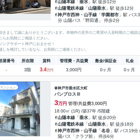
山陽本線
「
垂水
」駅 徒歩12分
山陽電鉄本線
「
山陽垂水
」駅 徒歩12分
神戸市西神・山手線
「
学園都市
」駅 バス3
分 山陽バス「野田通」 停歩2分
頂きまして誠にありがとうございます。本物件の見学のご希望や入居時期のご相談
たらお気軽にご相談ください。
ジングサポート神戸におまかせ！
越しを検討しているなら、お気軽にご連絡ください。
部屋番号
所在階
賃料
管理費・共益費
敷金/保証金
礼金
3.4
-
3階
3,000円
0ヶ月
0ヶ月
万円
マンション
神戸市垂水区
大町
パンブロスⅢ
3
万円
管理/共益費3,000円
18.00㎡ (1R) /築37年 /5階建
山陽本線
「
垂水
」駅 徒歩20分
山陽電鉄本線
「
山陽垂水
」駅 徒歩18分
神戸市西神・山手線
「
名谷
」駅 バス19分
陽バス「クラブ前」 停歩6分