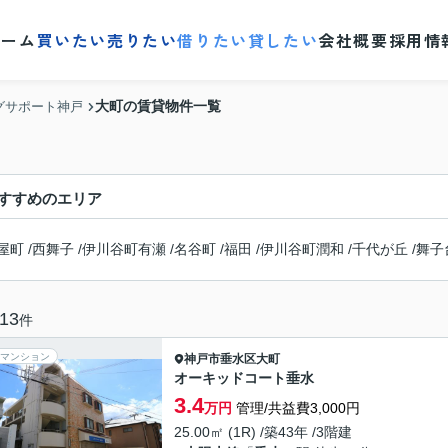
ホーム
買いたい
売りたい
借りたい
貸したい
会社概要
採用情
大町の賃貸物件一覧
グサポート神戸
すすめのエリア
屋町
/
西舞子
/
伊川谷町有瀬
/
名谷町
/
福田
/
伊川谷町潤和
/
千代が丘
/
舞子
13
件
マンション
神戸市垂水区
大町
オーキッドコート垂水
3.4
万円
管理/共益費3,000円
25.00㎡ (1R) /築43年 /3階建