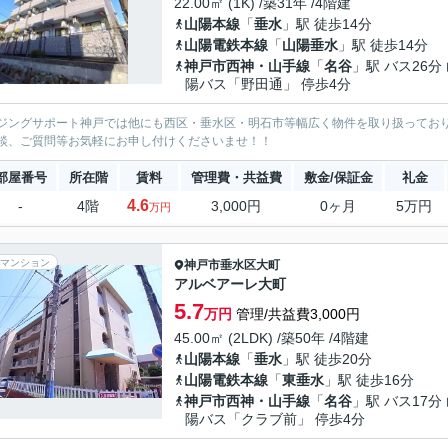
22.00㎡ (1K) /築31年 /4階建
山陽本線
「
垂水
」駅 徒歩14分
山陽電鉄本線
「
山陽垂水
」駅 徒歩14分
神戸市西神・山手線
「
名谷
」駅 バス26分
陽バス「野田通」 停歩4分
ジングサポート神戸では他にも西区・垂水区・明石市等幅広く物件を取り扱ってお
談、ご質問等お気軽にお申し付けくださいませ！！
部屋番号
所在階
賃料
管理費・共益費
敷金/保証金
礼金
4.6
-
4階
3,000円
0ヶ月
5万円
万円
マンション
神戸市垂水区
大町
アルベアーレ大町
5.7
万円
管理/共益費3,000円
45.00㎡ (2LDK) /築50年 /4階建
山陽本線
「
垂水
」駅 徒歩20分
山陽電鉄本線
「
東垂水
」駅 徒歩16分
神戸市西神・山手線
「
名谷
」駅 バス17分
陽バス「クラブ前」 停歩4分