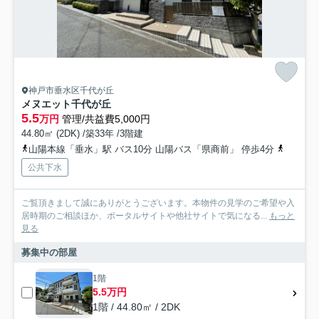
神戸市垂水区千代が丘
メヌエット千代が丘
5.5
万円
管理/共益費5,000円
44.80㎡ (2DK) /築33年 /3階建
山陽本線「垂水」駅 バス10分 山陽バス「県商前」 停歩4分
神戸市西
公共下水
ご覧頂きまして誠にありがとうございます。本物件の見学のご希望や入
居時期のご相談ほか、ポータルサイトや他社サイトで気になる...
もっと
見る
募集中の部屋
1階
5.5万円
1階 / 44.80㎡ / 2DK