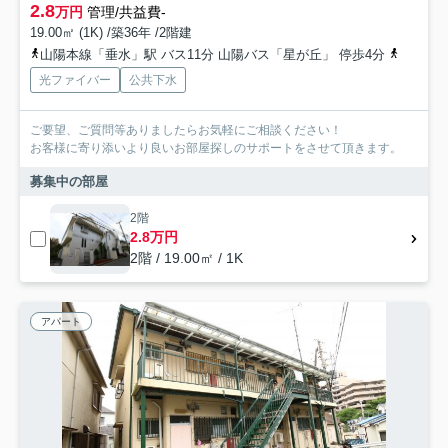
2.8
万円
管理/共益費-
19.00㎡ (1K) /築36年 /2階建
山陽本線「垂水」駅 バス11分 山陽バス「星が丘」 停歩4分
山陽電鉄
光ファイバー
公共下水
ご要望、ご質問等ありましたらお気軽にご相談ください！
お客様に寄り添いより良いお部屋探しのサポートをさせて頂きます。
募集中の部屋
2階
2.8万円
2階 / 19.00㎡ / 1K
アパート