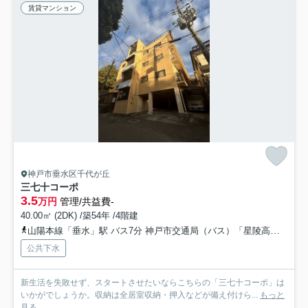
賃貸マンション
神戸市垂水区千代が丘
三七十コーポ
3.5
万円
管理/共益費-
40.00㎡ (2DK) /築54年 /4階建
山陽本線「垂水」駅 バス7分 神戸市交通局（バス）「星陵高校前」 停歩6分
公共下水
新生活を失敗せず、スタートさせたいならこちらの「三七十コーポ」は
いかがでしょうか。収納は全居室収納・押入などが備え付けら...
もっと
見る