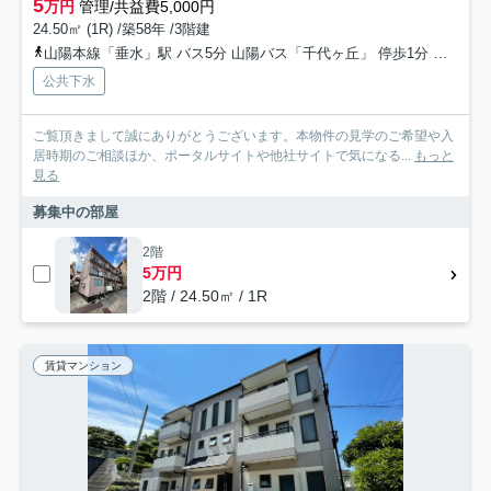
5
万円
管理/共益費5,000円
24.50㎡ (1R) /築58年 /3階建
山陽本線「垂水」駅 バス5分 山陽バス「千代ヶ丘」 停歩1分
山陽電
公共下水
ご覧頂きまして誠にありがとうございます。本物件の見学のご希望や入
居時期のご相談ほか、ポータルサイトや他社サイトで気になる...
もっと
見る
募集中の部屋
2階
5万円
2階 / 24.50㎡ / 1R
賃貸マンション