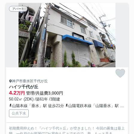
アパート
神戸市垂水区千代が丘
ハイツ千代が丘
4.2
万円
管理/共益費3,000円
50.02㎡ (2DK) /築61年 /3階建
山陽本線「垂水」駅 徒歩21分
山陽電鉄本線「山陽垂水」駅 バス5分 山陽バス「千代ヶ丘」 停歩3分
公共下水
初期費用抑えめ！『ハイツ千代ヶ丘』が空きました！ 今回の募集は最上
階、一住戸のお部屋(*^^)v 室内も広々ですので、新...
もっと見る