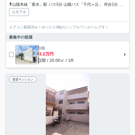
山陽本線「垂水」駅 バス5分 山陽バス「千代ヶ丘」 停歩1分
神戸市
公共下水
エアコン新調済み！ゆったり8帖のシンプルワンルームです！
募集中の部屋
1階
3.2万円
1階 / 20.00㎡ / 1R
賃貸マンション