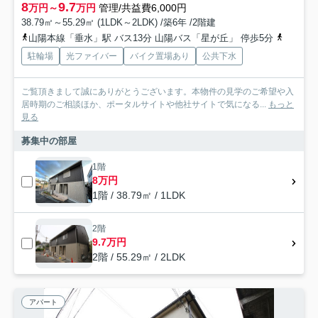
8
9.7
万円～
万円
管理/共益費6,000円
38.79㎡～55.29㎡ (1LDK～2LDK) /築6年 /2階建
山陽本線「垂水」駅 バス13分 山陽バス「星が丘」 停歩5分
山陽電鉄
駐輪場
光ファイバー
バイク置場あり
公共下水
ご覧頂きまして誠にありがとうございます。本物件の見学のご希望や入
居時期のご相談ほか、ポータルサイトや他社サイトで気になる...
もっと
見る
募集中の部屋
1階
8万円
1階 / 38.79㎡ / 1LDK
2階
9.7万円
2階 / 55.29㎡ / 2LDK
アパート