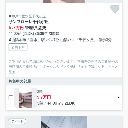
神戸市垂水区千代が丘
サンフローレ千代が丘
5.7
万円
管理/共益費-
44.00㎡ (2LDK) /築36年 /3階建
山陽本線「垂水」駅 バス7分 山陽バス「千代ヶ丘」 停歩3分
山陽電
公共下水
ご覧頂きまして誠にありがとうございます。本物件の見学のご希望や入
居時期のご相談ほか、ポータルサイトや他社サイトで気になる...
もっと
見る
募集中の部屋
3階
5.7万円
3階 / 44.00㎡ / 2LDK
アパート