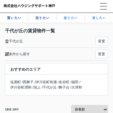
買いたい
売りたい
借りたい
貸したい
千代が丘の賃貸物件一覧
千代が丘
変更
条件から探す
変更
おすすめのエリア
塩屋町
/
西舞子
/
伊川谷町有瀬
/
名谷町
/
福田
/
伊川谷町潤和
/
池上
/
千代が丘
/
舞子台
/
大津和
18
棟
19
件