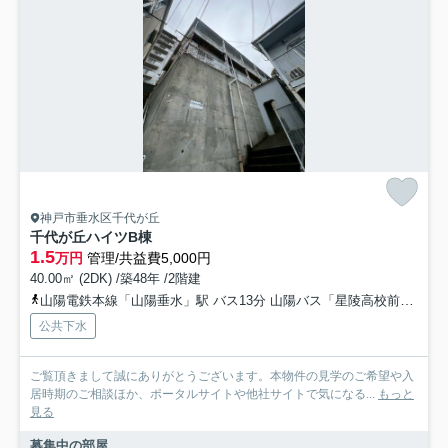
神戸市垂水区千代が丘
千代が丘ハイツB棟
1.5
万円
管理/共益費5,000円
40.00㎡ (2DK) /築48年 /2階建
山陽電鉄本線「山陽垂水」駅 バス13分 山陽バス「星陵高校前」 停歩7分
公共下水
ご覧頂きまして誠にありがとうございます。本物件の見学のご希望や入
居時期のご相談ほか、ポータルサイトや他社サイトで気になる...
もっと
見る
募集中の部屋