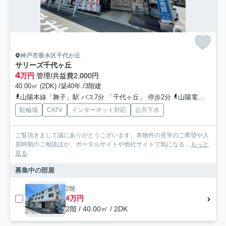
神戸市垂水区千代が丘
サリーズ千代ヶ丘
4
万円
管理/共益費2,000円
40.00㎡ (2DK) /築40年 /3階建
山陽本線「舞子」駅 バス7分 「千代ヶ丘」 停歩2分
山陽電鉄本線「山陽垂水」駅 バス7分 「千代ヶ丘」 停歩2分
駐輪場
CATV
インターネット対応
公共下水
ご覧頂きまして誠にありがとうございます。本物件の見学のご希望や入
居時期のご相談ほか、ポータルサイトや他社サイトで気になる...
もっと
見る
募集中の部屋
2階
4万円
2階 / 40.00㎡ / 2DK