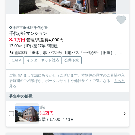
神戸市垂水区千代が丘
千代が丘マンション
3.1
万円
管理/共益費4,000円
17.00㎡ (1R) /築27年 /3階建
山陽本線「垂水」駅 バス8分 山陽バス「千代が丘［旧道］」 停歩3分
CATV
インターネット対応
公共下水
ご覧頂きまして誠にありがとうございます。本物件の見学のご希望や入
居時期のご相談ほか、ポータルサイトや他社サイトで気になる...
もっと
見る
募集中の部屋
3階
3.1万円
3階 / 17.00㎡ / 1R