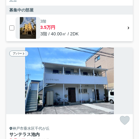
募集中の部屋
3階
3.5万円
3階 / 40.00㎡ / 2DK
アパート
神戸市垂水区千代が丘
サンテラス池内