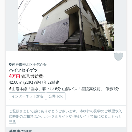
神戸市垂水区千代が丘
ハイツセイゲツ
4
万円
管理/共益費-
42.00㎡ (2DK) /築47年 /2階建
山陽本線「垂水」駅 バス6分 山陽バス「星陵高校前」 停歩1分
山陽
インターネット対応
公共下水
ご覧頂きまして誠にありがとうございます。本物件の見学のご希望や入
居時期のご相談ほか、ポータルサイトや他社サイトで気になる...
もっと
見る
募集中の部屋