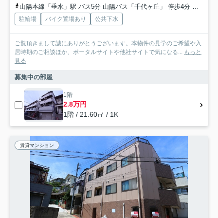
山陽本線「垂水」駅 バス5分 山陽バス「千代ヶ丘」 停歩4分
山陽電
駐輪場
バイク置場あり
公共下水
ご覧頂きまして誠にありがとうございます。本物件の見学のご希望や入
居時期のご相談ほか、ポータルサイトや他社サイトで気になる...
もっと
見る
募集中の部屋
1階
2.8万円
1階 / 21.60㎡ / 1K
賃貸マンション