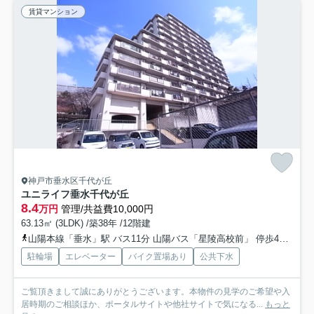
賃貸マンション
神戸市垂水区千代が丘
ユニライフ垂水千代が丘
8.4
万円
管理/共益費10,000円
63.13㎡ (3LDK) /築38年 /12階建
山陽本線「垂水」駅 バス11分 山陽バス「星陵高校前」 停歩4分
神
駐輪場
エレベーター
バイク置場あり
公共下水
ご覧頂きまして誠にありがとうございます。本物件の見学のご希望や入
居時期のご相談ほか、ポータルサイトや他社サイトで気になる...
もっと