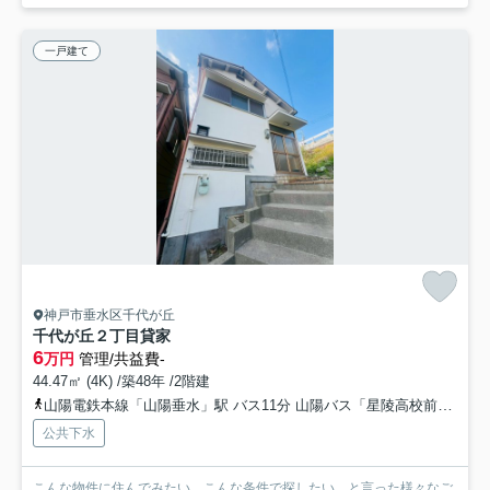
一戸建て
神戸市垂水区千代が丘
千代が丘２丁目貸家
6
万円
管理/共益費-
44.47㎡ (4K) /築48年 /2階建
山陽電鉄本線「山陽垂水」駅 バス11分 山陽バス「星陵高校前」 停歩4分
公共下水
こんな物件に住んでみたい、こんな条件で探したい、と言った様々なご