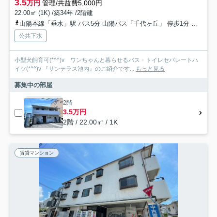
3.5
万円
管理/共益費5,000円
22.00㎡ (1K) /築34年 /2階建
山陽本線「垂水」駅 バス5分 山陽バス「千代ヶ丘」 停歩1分
山陽電
公共下水
小型犬飼育可(*^^)v ワンちゃんと暮らせるバス・トイレセパレートハ
イツ(*^^)v 『サンテラス池内』のご紹介です...
もっと見る
募集中の部屋
2階
3.5万円
2階 / 22.00㎡ / 1K
賃貸マンション