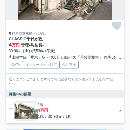
神戸市垂水区千代が丘
CLASSIC千代が丘
4
万円
管理/共益費-
30.90㎡ (1K) /築53年 /2階建
山陽本線「垂水」駅 バス8分 山陽バス「星陵高校前」 停歩3分
山陽
CATV
インターネット対応
公共下水
近くにコンビニありますので急に必要なものが出来ても安心ですね
(^^♪
募集中の部屋
1階
4万円
1階 / 30.90㎡ / 1K