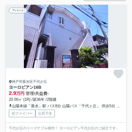
アパート
神戸市垂水区千代が丘
ヨーロピアン16B
2.9
万円
管理/共益費-
20.00㎡ (1R) /築36年 /2階建
山陽本線「垂水」駅 バス8分 山陽バス「千代ヶ丘」 停歩5分
山陽電
光ファイバー
公共下水
千代が丘のリーズナブル物件！ ヨーロピアン千代が丘のご紹介です。