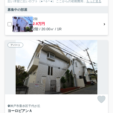
広い洋室に広いロフト（●＾o＾●） ここからの初期費用...
もっと見る
募集中の部屋
2階
2.9万円
2階 / 20.00㎡ / 1R
アパート
神戸市垂水区千代が丘
ヨーロピアンＡ