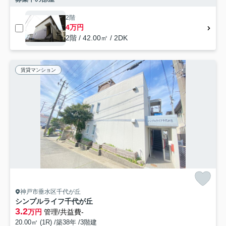
2階
4万円
2階 / 42.00㎡ / 2DK
賃貸マンション
神戸市垂水区千代が丘
シンプルライフ千代が丘
3.2
万円
管理/共益費-
20.00㎡ (1R) /築38年 /3階建