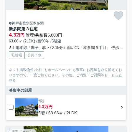
神戸市垂水区本多聞
新多聞第３住宅
4.3
万円
管理/共益費5,000円
63.66㎡ (2LDK) /築50年 /5階建
山陽本線「舞子」駅 バス15分 山陽バス「本多聞５丁目」 停歩1分
駐輪場
公共下水
ネット掲載物件以外にもホームページにも豊富にお部屋を取り揃えてお
りますので、一度ご覧ください。その他、ご内覧・ご質問等も...
もっと
見る
募集中の部屋
5階
4.3万円
5階 / 63.66㎡ / 2LDK
賃貸マンション