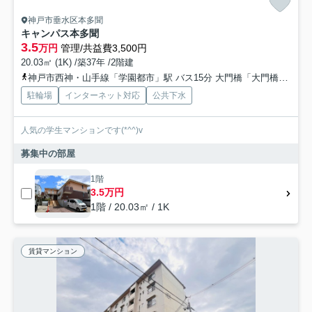
神戸市垂水区本多聞
キャンパス本多聞
3.5
万円
管理/共益費3,500円
20.03㎡ (1K) /築37年 /2階建
神戸市西神・山手線「学園都市」駅 バス15分 大門橋「大門橋」 停歩4分
駐輪場
インターネット対応
公共下水
人気の学生マンションです(*^^)v
募集中の部屋
1階
3.5万円
1階 / 20.03㎡ / 1K
賃貸マンション