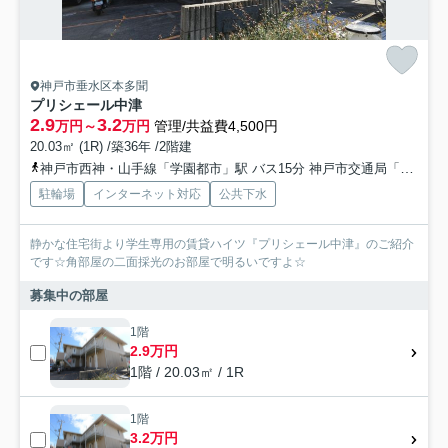
神戸市垂水区本多聞
プリシェール中津
2.9
3.2
万円～
万円
管理/共益費4,500円
20.03㎡ (1R) /築36年 /2階建
神戸市西神・山手線「学園都市」駅 バス15分 神戸市交通局「大門橋停」 停歩3分
駐輪場
インターネット対応
公共下水
静かな住宅街より学生専用の賃貸ハイツ『プリシェール中津』のご紹介
です☆角部屋の二面採光のお部屋で明るいですよ☆
募集中の部屋
1階
2.9万円
1階 / 20.03㎡ / 1R
1階
3.2万円