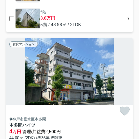
5階
3.8万円
5階 / 48.98㎡ / 2LDK
賃貸マンション
神戸市垂水区本多聞
本多聞ハイツ
4
万円
管理/共益費2,500円
44.00㎡ (2DK) /築36年 /5階建