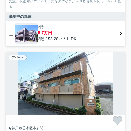
ス誠。お部屋がデザイナーズなのでそこから見る景色もおし...
もっと見
る
募集中の部屋
2階
5.7万円
2階 / 53.28㎡ / 1LDK
アパート
神戸市垂水区本多聞