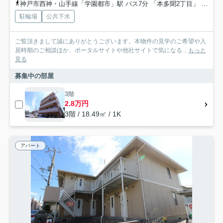
神戸市西神・山手線「学園都市」駅 バス7分 「本多聞2丁目」 停歩2分
駐輪場
公共下水
ご覧頂きまして誠にありがとうございます。本物件の見学のご希望や入
居時期のご相談ほか、ポータルサイトや他社サイトで気になる...
もっと
見る
募集中の部屋
3階
2.8万円
3階 / 18.49㎡ / 1K
アパート