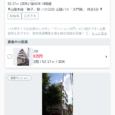
52.17㎡ (3DK) /築41年 /4階建
山陽本線「舞子」駅 バス12分 山陽バス「大門橋」 停歩1分
神戸市西
駐輪場
公共下水
バス停すぐでお出掛けしやすい『マンション大門』のご紹介です♪ お家
賃抑え目ですが、室内洗濯機置き場＆独立洗面台完備！ 三...
もっと見る
募集中の部屋
2階
5万円
2階 / 52.17㎡ / 3DK
賃貸マンション