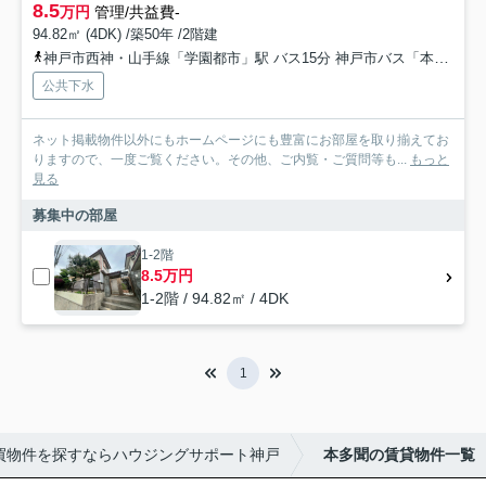
8.5
万円
管理/共益費-
94.82㎡ (4DK) /築50年 /2階建
神戸市西神・山手線「学園都市」駅 バス15分 神戸市バス「本多聞２丁目」 停歩5分
公共下水
ネット掲載物件以外にもホームページにも豊富にお部屋を取り揃えてお
りますので、一度ご覧ください。その他、ご内覧・ご質問等も...
もっと
見る
募集中の部屋
1-2階
8.5万円
1-2階 / 94.82㎡ / 4DK
1
買物件を探すならハウジングサポート神戸
本多聞の賃貸物件一覧