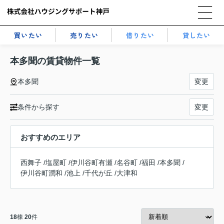
買いたい
売りたい
借りたい
貸したい
本多聞の賃貸物件一覧
本多聞
変更
条件から探す
変更
おすすめのエリア
西舞子
/
塩屋町
/
伊川谷町有瀬
/
名谷町
/
福田
/
本多聞
/
伊川谷町潤和
/
池上
/
千代が丘
/
大津和
18
棟
20
件