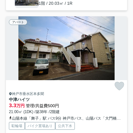
1階 / 20.03㎡ / 1R
アパート
神戸市垂水区本多聞
中津ハイツ
3.3
万円
管理/共益費500円
21.00㎡ (1DK) /築38年 /2階建
山陽本線「舞子」駅 バス9分 神戸市バス、山陽バス「大門橋」 停歩5分
駐輪場
バイク置場あり
公共下水