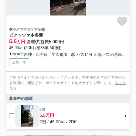
神戸市垂水区本多聞
ピアッツァ本多聞
5.5
万円
管理/共益費5,000円
45.00㎡ (2DK) /築38年 /4階建
神戸市西神・山手線「学園都市」駅 バス14分 山陽バス54系統「本多聞2丁目」 停歩2分
公共下水
ご覧頂きまして誠にありがとうございます。本物件の見学のご希望や入
居時期のご相談ほか、ポータルサイトや他社サイトで気になる...
もっと
見る
募集中の部屋
2階
5.5万円
2階 / 45.00㎡ / 2DK