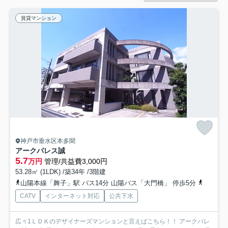
賃貸マンション
神戸市垂水区本多聞
アークパレス誠
5.7
万円
管理/共益費3,000円
53.28㎡ (1LDK) /築34年 /3階建
山陽本線「舞子」駅 バス14分 山陽バス「大門橋」 停歩5分
山陽電鉄
CATV
インターネット対応
公共下水
広々1ＬＤＫのデザイナーズマンションと言えばこちら！！ アークパレ