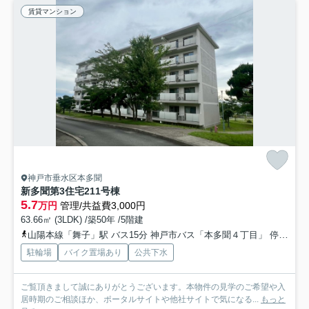
賃貸マンション
神戸市垂水区本多聞
新多聞第3住宅211号棟
5.7
万円
管理/共益費3,000円
63.66㎡ (3LDK) /築50年 /5階建
山陽本線「舞子」駅 バス15分 神戸市バス「本多聞４丁目」 停歩2分
駐輪場
バイク置場あり
公共下水
ご覧頂きまして誠にありがとうございます。本物件の見学のご希望や入
居時期のご相談ほか、ポータルサイトや他社サイトで気になる...
もっと