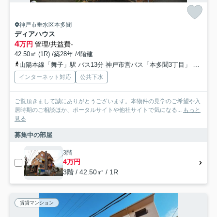
神戸市垂水区本多聞
ディアハウス
4
万円
管理/共益費-
42.50㎡ (1R) /築28年 /4階建
山陽本線「舞子」駅 バス13分 神戸市営バス「本多聞3丁目」 停歩1分
インターネット対応
公共下水
ご覧頂きまして誠にありがとうございます。本物件の見学のご希望や入
居時期のご相談ほか、ポータルサイトや他社サイトで気になる...
もっと
見る
募集中の部屋
3階
4万円
3階 / 42.50㎡ / 1R
賃貸マンション