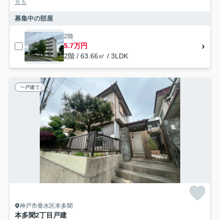
見る
募集中の部屋
2階
5.7万円
2階 / 63.66㎡ / 3LDK
一戸建て
神戸市垂水区本多聞
本多聞2丁目戸建