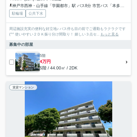
神戸市西神・山手線「学園都市」駅 バス8分 市営バス「本多聞３丁目」 停歩1分
駐輪場
公共下水
周辺施設充実の便利な好立地♪ バス停も目の前でご通勤もラクラクです
(^^ 使いやすい２ＤＫ振り分け間取り！ 嬉しい３点セ...
もっと見る
募集中の部屋
5階
4万円
5階 / 44.00㎡ / 2DK
賃貸マンション