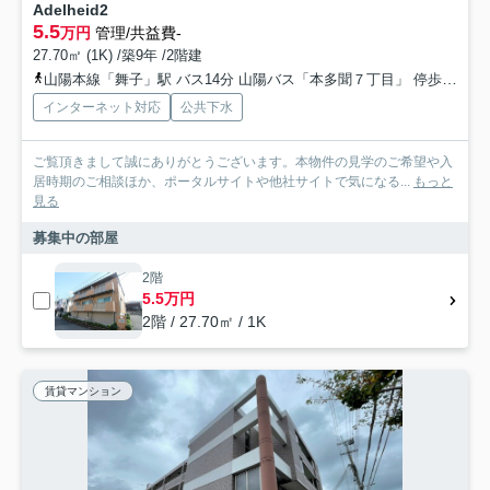
Adelheid2
5.5
万円
管理/共益費-
27.70㎡ (1K) /築9年 /2階建
山陽本線「舞子」駅 バス14分 山陽バス「本多聞７丁目」 停歩2分
インターネット対応
公共下水
ご覧頂きまして誠にありがとうございます。本物件の見学のご希望や入
居時期のご相談ほか、ポータルサイトや他社サイトで気になる...
もっと
見る
募集中の部屋
2階
5.5万円
2階 / 27.70㎡ / 1K
賃貸マンション