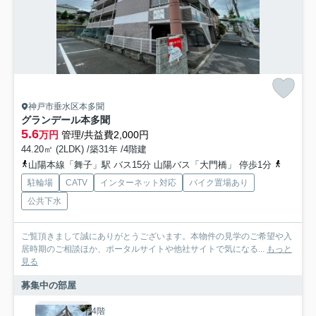
神戸市垂水区本多聞
グランデール本多聞
5.6
万円
管理/共益費2,000円
44.20㎡ (2LDK) /築31年 /4階建
山陽本線「舞子」駅 バス15分 山陽バス「大門橋」 停歩1分
山陽電鉄
駐輪場
CATV
インターネット対応
バイク置場あり
公共下水
ご覧頂きまして誠にありがとうございます。本物件の見学のご希望や入
居時期のご相談ほか、ポータルサイトや他社サイトで気になる...
もっと
見る
募集中の部屋
4階