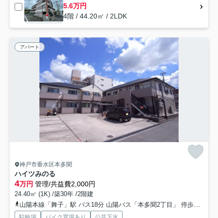
5.6万円
4階 / 44.20㎡ / 2LDK
アパート
神戸市垂水区本多聞
ハイツみのる
4
万円
管理/共益費2,000円
24.40㎡ (1K) /築30年 /2階建
山陽本線「舞子」駅 バス18分 山陽バス「本多聞2丁目」 停歩2分
神
駐輪場
バイク置場あり
公共下水