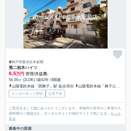
神戸市垂水区本多聞
第二柏木ハイツ
6.5
万円
管理/共益費-
56.00㎡ (2LDK) /築42年 /4階建
山陽電鉄本線「西舞子」駅 徒歩30分
山陽電鉄本線「舞子公園」駅 徒歩36分
インターネット対応
公共下水
ご覧頂きまして誠にありがとうございます。本物件の見学のご希望や入
居時期のご相談ほか、ポータルサイトや他社サイトで気になる...
もっと
見る
募集中の部屋