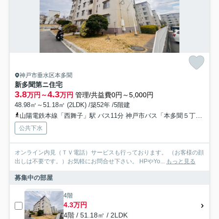
神戸市垂水区本多聞
新多聞第ニ住宅
3.8
4.3
万円～
万円
管理/共益費0円～5,000円
48.98㎡～51.18㎡ (2LDK) /築52年 /5階建
山陽電鉄本線「西舞子」駅 バス11分 神戸市バス「本多聞５丁目」 停歩2分
公共下水
オンライン内見（ＴＶ電話）サービスも行っております。 （お客様の顔
出しは不要です。）お気軽にお問合せ下さい。 HPやYo...
もっと見る
募集中の部屋
4階
4.3万円
4階 / 51.18㎡ / 2LDK