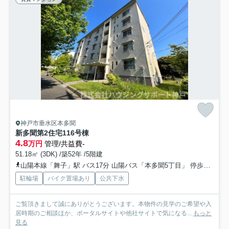
神戸市垂水区本多聞
新多聞第2住宅116号棟
4.8
万円
管理/共益費-
51.18㎡ (3DK) /築52年 /5階建
山陽本線「舞子」駅 バス17分 山陽バス「本多聞5丁目」 停歩2分
神
駐輪場
バイク置場あり
公共下水
ご覧頂きまして誠にありがとうございます。本物件の見学のご希望や入
居時期のご相談ほか、ポータルサイトや他社サイトで気になる...
もっと
見る