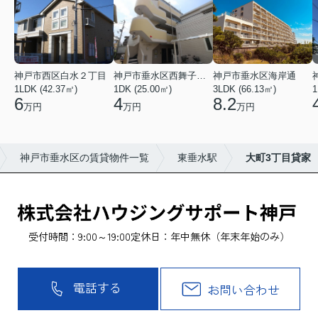
神戸市西区白水２丁目
神戸市垂水区西舞子２丁目
神戸市垂水区海岸通
1LDK (42.37㎡)
1DK (25.00㎡)
3LDK (66.13㎡)
1
6
4
8.2
万円
万円
万円
神戸市垂水区の賃貸物件一覧
東垂水駅
大町3丁目貸家
受付時間：9:00～19:00
定休日：年中無休（年末年始のみ）
電話する
お問い合わせ