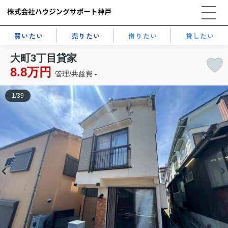
買いたい
売りたい
借りたい
貸したい
大町3丁目貸家
8.8万円
管理/共益費 -
1
/
39