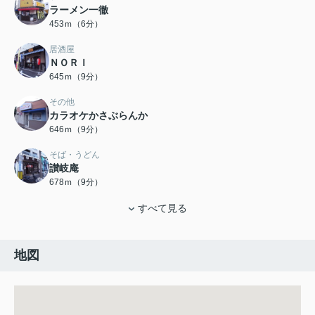
ラーメン一徹
453ｍ（6分）
居酒屋
ＮＯＲＩ
645ｍ（9分）
その他
カラオケかさぶらんか
646ｍ（9分）
そば・うどん
讃岐庵
678ｍ（9分）
すべて見る
地図