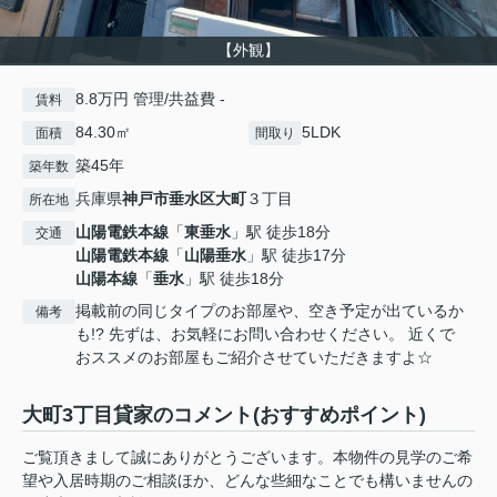
【外観】
8.8万円 管理/共益費 -
賃料
84.30㎡
5LDK
面積
間取り
築45年
築年数
兵庫県
神戸市垂水区
大町
３丁目
所在地
山陽電鉄本線
「
東垂水
」駅 徒歩18分
交通
山陽電鉄本線
「
山陽垂水
」駅 徒歩17分
山陽本線
「
垂水
」駅 徒歩18分
掲載前の同じタイプのお部屋や、空き予定が出ているか
備考
も!? 先ずは、お気軽にお問い合わせください。 近くで
おススメのお部屋もご紹介させていただきますよ☆
大町3丁目貸家のコメント(おすすめポイント)
ご覧頂きまして誠にありがとうございます。本物件の見学のご希
望や入居時期のご相談ほか、どんな些細なことでも構いませんの