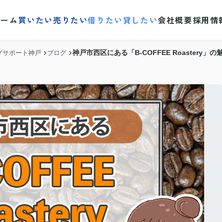
ホーム
買いたい
売りたい
借りたい
貸したい
会社概要
採用情
神戸市西区にある「B-COFFEE Roastery」
グサポート神戸
ブログ