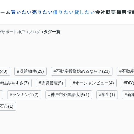
ホーム
買いたい
売りたい
借りたい
貸したい
会社概要
採用情
タグ一覧
グサポート神戸
ブログ
40)
#収益物件(29)
#不動産投資始めるなら？(23)
#不動産
#住みやすさ(7)
#賃貸管理(5)
#オーシャンビュー(4)
#DIY(
)
#ランキング(2)
#神戸市外国語大学(1)
#学生(1)
#新
石市(1)